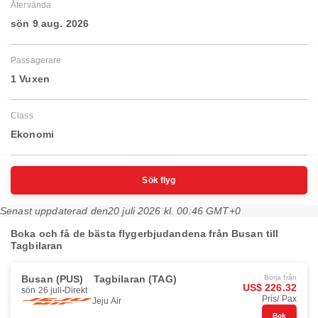
Återvända
sön 9 aug. 2026
Passagerare
1 Vuxen
Class
Ekonomi
Sök flyg
Senast uppdaterad den
20 juli 2026 kl. 00:46 GMT+0
Boka och få de bästa flygerbjudandena från Busan till
Tagbilaran
Busan (PUS)
Tagbilaran (TAG)
Börja från
US$ 226.32
sön 26 juli
Direkt
Pris/ Pax
Jeju Air
Bok