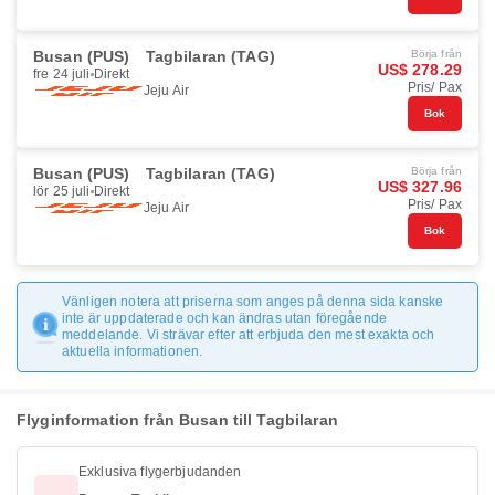
Busan (PUS)
Tagbilaran (TAG)
Börja från
US$ 278.29
fre 24 juli
Direkt
Pris/ Pax
Jeju Air
Bok
Busan (PUS)
Tagbilaran (TAG)
Börja från
US$ 327.96
lör 25 juli
Direkt
Pris/ Pax
Jeju Air
Bok
Vänligen notera att priserna som anges på denna sida kanske
inte är uppdaterade och kan ändras utan föregående
meddelande. Vi strävar efter att erbjuda den mest exakta och
aktuella informationen.
Flyginformation från Busan till Tagbilaran
Exklusiva flygerbjudanden