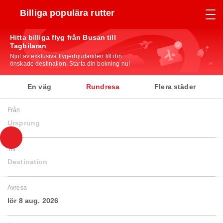
Billiga populära rutter
Hitta billiga flyg från Busan till
Tagbilaran
Njut av exklusiva flygerbjudanden till din
önskade destination. Starta din bokning nu!
En väg
Rundresa
Flera städer
Från
Ursprung
Till
Destination
Avresa
lör 8 aug. 2026