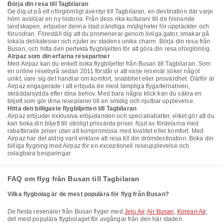
Börja din resa till Tagbilaran
Ge dig ut på ett oförglömligt äventyr till Tagbilaran, en destination där varje
hörn avslöjar en ny historia. Från dess rika kulturarv till de hisnande
landskapen, erbjuder denna stad oändliga möjligheter för upptäckter och
förundran. Föreställ dig att du promenerar genom livliga gator, smakar på
lokala delikatesser och njuter av stadens unika charm. Börja din resa från
Busan, och hitta den perfekta flygbiljetten för att göra din resa oförglömlig.
Airpaz som din erfarna resepartner
Med Airpaz kan du enkelt boka flygbiljetter från Busan till Tagbilaran. Som
en online resebyrå sedan 2011 förstår vi att varje resenär söker något
unikt, vare sig det handlar om komfort, snabbhet eller prisvärdhet. Därför är
Airpaz engagerade i att erbjuda de mest lämpliga flygalternativen,
skräddarsydda efter dina behov. Med bara några klick kan du säkra en
biljett som gör dina reseplaner till en smidig och njutbar upplevelse.
Hitta den billigaste flygbiljetten till Tagbilaran
Airpaz erbjuder exklusiva erbjudanden och specialrabatter, vilket gör att du
kan boka din biljett till otroligt prisvärda priser. Njut av fördelarna med
rabatterade priser utan att kompromissa med kvalitet eller komfort. Med
Airpaz har det aldrig varit enklare att resa till din drömdestination. Boka din
billiga flygning med Airpaz för en exceptionell reseupplevelse och
oslagbara besparingar.
FAQ om flyg från Busan till Tagbilaran
Vilka flygbolag är de mest populära för flyg från Busan?
De flesta resenärer från Busan flyger med
Jeju Air
,
Air Busan
,
Korean Air
,
det mest populära flygbolaget för avgångar från den här staden.