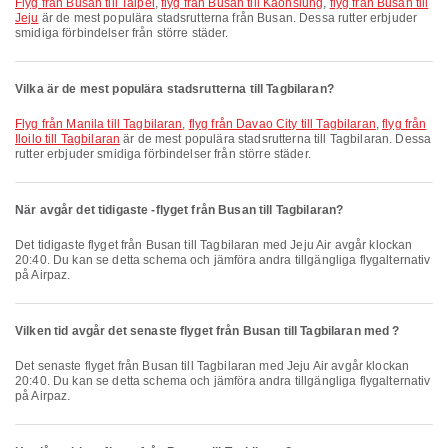
flyg från Busan till Taipei
,
flyg från Busan till Kaohsiung
,
flyg från Busan till
Jeju
är de mest populära stadsrutterna från Busan. Dessa rutter erbjuder
smidiga förbindelser från större städer.
Vilka är de mest populära stadsrutterna till Tagbilaran?
flyg från Manila till Tagbilaran
,
flyg från Davao City till Tagbilaran
,
flyg från
Iloilo till Tagbilaran
är de mest populära stadsrutterna till Tagbilaran. Dessa
rutter erbjuder smidiga förbindelser från större städer.
När avgår det tidigaste -flyget från Busan till Tagbilaran?
Det tidigaste flyget från Busan till Tagbilaran med Jeju Air avgår klockan
20:40. Du kan se detta schema och jämföra andra tillgängliga flygalternativ
på Airpaz.
Vilken tid avgår det senaste flyget från Busan till Tagbilaran med ?
Det senaste flyget från Busan till Tagbilaran med Jeju Air avgår klockan
20:40. Du kan se detta schema och jämföra andra tillgängliga flygalternativ
på Airpaz.