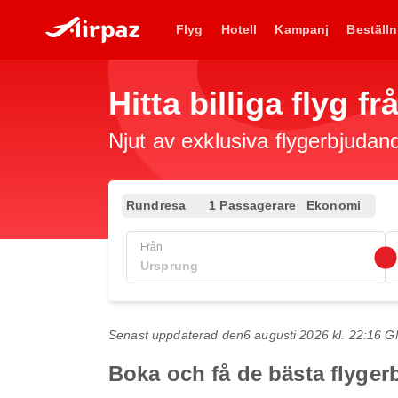
Flyg
Hotell
Kampanj
Beställn
Hitta billiga flyg fr
Njut av exklusiva flygerbjudand
Rundresa
1 Passagerare
Ekonomi
Från
Senast uppdaterad den
6 augusti 2026 kl. 22:16 
Boka och få de bästa flygerb