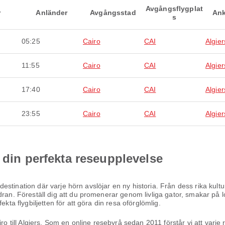
Avgångsflygplat
r
Anländer
Avgångsstad
Ank
s
05:25
Cairo
CAI
Algier
11:55
Cairo
CAI
Algier
17:40
Cairo
CAI
Algier
23:55
Cairo
CAI
Algier
 din perfekta reseupplevelse
en destination där varje hörn avslöjar en ny historia. Från dess rika ku
dran. Föreställ dig att du promenerar genom livliga gator, smakar på l
kta flygbiljetten för att göra din resa oförglömlig.
iro till Algiers. Som en online resebyrå sedan 2011 förstår vi att varj