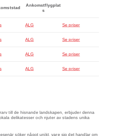
Ankomstflygplat
omststad
s
s
ALG
Se priser
s
ALG
Se priser
s
ALG
Se priser
s
ALG
Se priser
lturarv till de hisnande landskapen, erbjuder denna
okala delikatesser och njuter av stadens unika
e resenär söker något unikt, vare sig det handlar om