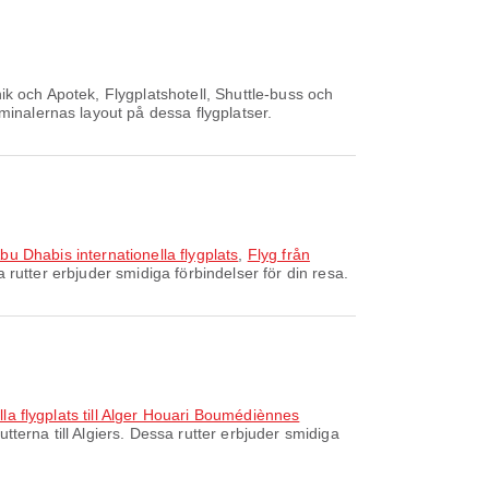
ik och Apotek, Flygplatshotell, Shuttle-buss och
minalernas layout på dessa flygplatser.
 Abu Dhabis internationella flygplats
,
Flyg från
 rutter erbjuder smidiga förbindelser för din resa.
la flygplats till Alger Houari Boumédiènnes
tterna till Algiers. Dessa rutter erbjuder smidiga