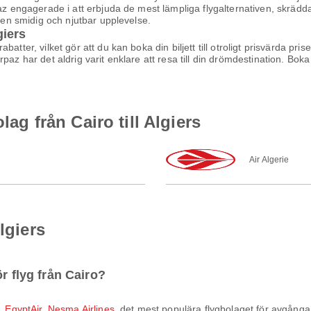
paz engagerade i att erbjuda de mest lämpliga flygalternativen, skräd
l en smidig och njutbar upplevelse.
giers
atter, vilket gör att du kan boka din biljett till otroligt prisvärda pri
az har det aldrig varit enklare att resa till din drömdestination. Boka 
lag från Cairo till Algiers
Air Algerie
lgiers
r flyg från Cairo?
,
EgyptAir
,
Nesma Airlines
, det mest populära flygbolaget för avgånga