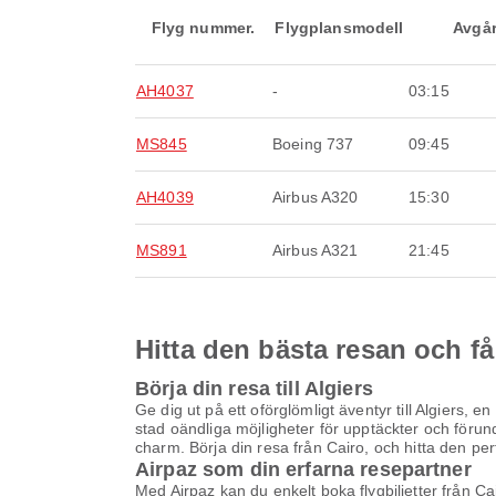
Flyg nummer.
Flygplansmodell
Avgå
AH4037
-
03:15
MS845
Boeing 737
09:45
AH4039
Airbus A320
15:30
MS891
Airbus A321
21:45
Hitta den bästa resan och få
Börja din resa till Algiers
Ge dig ut på ett oförglömligt äventyr till Algiers, 
stad oändliga möjligheter för upptäckter och förun
charm. Börja din resa från Cairo, och hitta den perfe
Airpaz som din erfarna resepartner
Med Airpaz kan du enkelt boka flygbiljetter från Ca