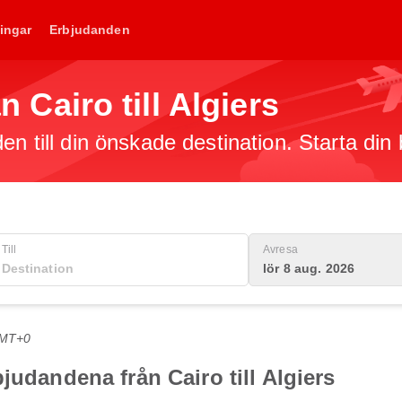
ingar
Erbjudanden
ån Cairo till Algiers
en till din önskade destination. Starta din
Till
Avresa
lör 8 aug. 2026
GMT+0
judandena från Cairo till Algiers