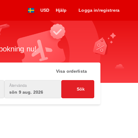
USD
Hjälp
Logga in/registrera
 bokning nu!
Visa orderlista
Återvända
Sök
sön 9 aug. 2026