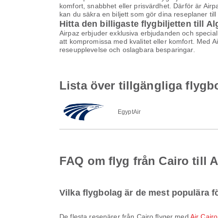
komfort, snabbhet eller prisvärdhet. Därför är Air
kan du säkra en biljett som gör dina reseplaner til
Hitta den billigaste flygbiljetten till Al
Airpaz erbjuder exklusiva erbjudanden och specialrab
att kompromissa med kvalitet eller komfort. Med Airp
reseupplevelse och oslagbara besparingar.
Lista över tillgängliga flygbo
EgyptAir
FAQ om flyg från Cairo till A
Vilka flygbolag är de mest populära fö
De flesta resenärer från Cairo flyger med
Air Cairo