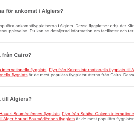
na för ankomst i Algiers?
pulära ankomstflygplatserna i Algiers. Dessa flygplatser erbjuder Klin
eseupplevelse. Du kan se detaljerad information om faciliteter och ter
a från Cairo?
s internationella flygplats
,
Flyg från Kairos internationella flygplats till
onella flygplats
är de mest populära flygplatsrutterna från Cairo. Dessa
till Algiers?
ger Houari Boumédiènnes flygplats
,
Flyg från Sabiha Gokcen internationel
 till Alger Houari Boumédiènnes flygplats
är de mest populära flygplatsru