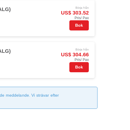
Börja från
(ALG)
US$ 303.52
Pris/ Pax
Bok
Börja från
(ALG)
US$ 304.66
Pris/ Pax
Bok
de meddelande. Vi strävar efter