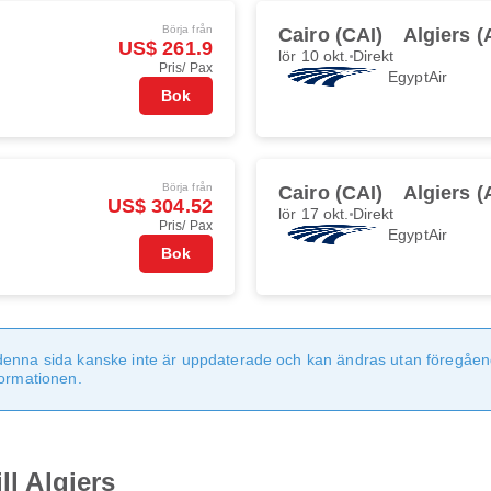
Börja från
Cairo (CAI)
Algiers 
US$ 261.9
lör 10 okt.
Direkt
Pris/ Pax
EgyptAir
Bok
Börja från
Cairo (CAI)
Algiers 
US$ 304.52
lör 17 okt.
Direkt
Pris/ Pax
EgyptAir
Bok
denna sida kanske inte är uppdaterade och kan ändras utan föregåen
formationen.
ll Algiers