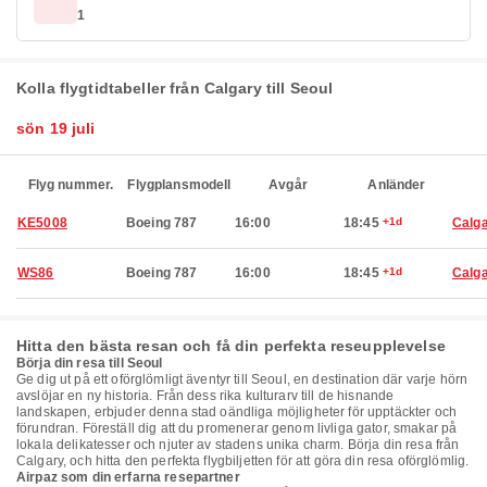
1
Kolla flygtidtabeller från Calgary till Seoul
sön 19 juli
Flyg nummer.
Flygplansmodell
Avgår
Anländer
KE5008
Boeing 787
16:00
18:45
+1d
Calg
WS86
Boeing 787
16:00
18:45
+1d
Calg
Hitta den bästa resan och få din perfekta reseupplevelse
Börja din resa till Seoul
Ge dig ut på ett oförglömligt äventyr till Seoul, en destination där varje hörn
avslöjar en ny historia. Från dess rika kulturarv till de hisnande
landskapen, erbjuder denna stad oändliga möjligheter för upptäckter och
förundran. Föreställ dig att du promenerar genom livliga gator, smakar på
lokala delikatesser och njuter av stadens unika charm. Börja din resa från
Calgary, och hitta den perfekta flygbiljetten för att göra din resa oförglömlig.
Airpaz som din erfarna resepartner