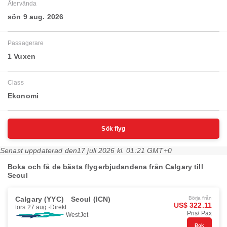
Återvända
sön 9 aug. 2026
Passagerare
1 Vuxen
Class
Ekonomi
Sök flyg
Senast uppdaterad den
17 juli 2026 kl. 01:21 GMT+0
Boka och få de bästa flygerbjudandena från Calgary till
Seoul
Calgary (YYC)
Seoul (ICN)
Börja från
US$ 322.11
tors 27 aug.
Direkt
Pris/ Pax
WestJet
Bok