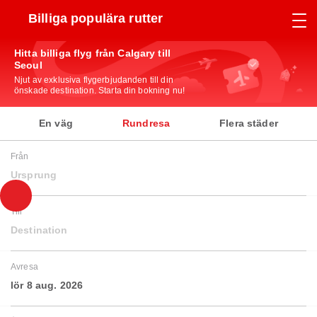
Billiga populära rutter
Hitta billiga flyg från Calgary till
Seoul
Njut av exklusiva flygerbjudanden till din
önskade destination. Starta din bokning nu!
En väg
Rundresa
Flera städer
Från
Ursprung
Till
Destination
Avresa
lör 8 aug. 2026