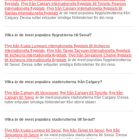
flygplats
,
Flyg från Calgary internationella flygplats till Toronto Pearson
internationella flygplats
,
Flyg från Calgary internationella flygplats till
Naritas internationella flygplats
är de mest populära flygplatsrutterna från
Calgary. Dessa rutter erbjuder smidiga förbindelser för din resa.
Vilka är de mest populära flygrutterna till Seoul?
Flyg från Kuala Lumpurs internationella flygplats till Incheons
internationella flygplats
,
Flyg från Taipei Taoyuan internationella flygplats
till Incheons internationella flygplats
,
Flyg från Singapore Changi flygplats
till Incheons internationella flygplats
är de mest populära flygplatsrutterna
till Seoul. Dessa rutter erbjuder smidiga förbindelser för din resa.
Vilka är de mest populära stadsrutterna från Calgary?
flyg från Calgary till Vancouver
,
flyg från Calgary till Toronto
,
flyg från
Calgary till Tokyo
är de mest populära stadsrutterna från Calgary. Dessa
rutter erbjuder smidiga förbindelser från större städer.
Vilka är de mest populära stadsrutterna till Seoul?
flyg från Kuala Lumpur till Seoul
,
flyg från Taipei till Seoul
,
flyg från
Singapore till Seoul
är de mest populära stadsrutterna till Seoul. Dessa