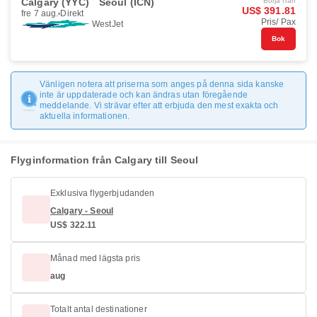
Calgary (YYC)
Seoul (ICN)
Börja från
US$ 391.81
fre 7 aug.
Direkt
Pris/ Pax
WestJet
Bok
Vänligen notera att priserna som anges på denna sida kanske
inte är uppdaterade och kan ändras utan föregående
meddelande. Vi strävar efter att erbjuda den mest exakta och
aktuella informationen.
Flyginformation från Calgary till Seoul
Exklusiva flygerbjudanden
Calgary - Seoul
US$ 322.11
Månad med lägsta pris
aug
Totalt antal destinationer