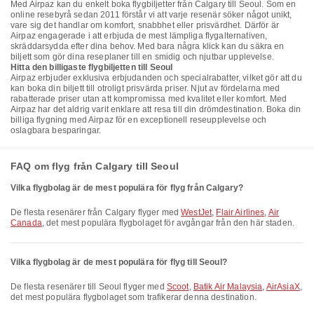
Med Airpaz kan du enkelt boka flygbiljetter från Calgary till Seoul. Som en
online resebyrå sedan 2011 förstår vi att varje resenär söker något unikt,
vare sig det handlar om komfort, snabbhet eller prisvärdhet. Därför är
Airpaz engagerade i att erbjuda de mest lämpliga flygalternativen,
skräddarsydda efter dina behov. Med bara några klick kan du säkra en
biljett som gör dina reseplaner till en smidig och njutbar upplevelse.
Hitta den billigaste flygbiljetten till Seoul
Airpaz erbjuder exklusiva erbjudanden och specialrabatter, vilket gör att du
kan boka din biljett till otroligt prisvärda priser. Njut av fördelarna med
rabatterade priser utan att kompromissa med kvalitet eller komfort. Med
Airpaz har det aldrig varit enklare att resa till din drömdestination. Boka din
billiga flygning med Airpaz för en exceptionell reseupplevelse och
oslagbara besparingar.
FAQ om flyg från Calgary till Seoul
Vilka flygbolag är de mest populära för flyg från Calgary?
De flesta resenärer från Calgary flyger med
WestJet
,
Flair Airlines
,
Air
Canada
, det mest populära flygbolaget för avgångar från den här staden.
Vilka flygbolag är de mest populära för flyg till Seoul?
De flesta resenärer till Seoul flyger med
Scoot
,
Batik Air Malaysia
,
AirAsiaX
,
det mest populära flygbolaget som trafikerar denna destination.