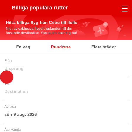
Billiga populära rutter
Hitta billiga flyg från Cebu till Iloilo
Njut av exklusiva flygerbjudanden till din
önskade destination. Starta din bokning nu!
En väg
Rundresa
Flera städer
Från
Ursprung
Till
Destination
Avresa
sön 9 aug. 2026
Återvända