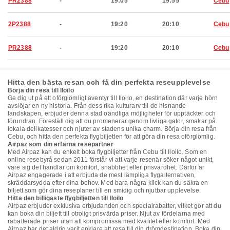
PR2388
-
19:05
19:55
Cebu
2P2388
-
19:20
20:10
Cebu
PR2388
-
19:20
20:10
Cebu
Hitta den bästa resan och få din perfekta reseupplevelse
Börja din resa till Iloilo
Ge dig ut på ett oförglömligt äventyr till Iloilo, en destination där varje hörn
avslöjar en ny historia. Från dess rika kulturarv till de hisnande
landskapen, erbjuder denna stad oändliga möjligheter för upptäckter och
förundran. Föreställ dig att du promenerar genom livliga gator, smakar på
lokala delikatesser och njuter av stadens unika charm. Börja din resa från
Cebu, och hitta den perfekta flygbiljetten för att göra din resa oförglömlig.
Airpaz som din erfarna resepartner
Med Airpaz kan du enkelt boka flygbiljetter från Cebu till Iloilo. Som en
online resebyrå sedan 2011 förstår vi att varje resenär söker något unikt,
vare sig det handlar om komfort, snabbhet eller prisvärdhet. Därför är
Airpaz engagerade i att erbjuda de mest lämpliga flygalternativen,
skräddarsydda efter dina behov. Med bara några klick kan du säkra en
biljett som gör dina reseplaner till en smidig och njutbar upplevelse.
Hitta den billigaste flygbiljetten till Iloilo
Airpaz erbjuder exklusiva erbjudanden och specialrabatter, vilket gör att du
kan boka din biljett till otroligt prisvärda priser. Njut av fördelarna med
rabatterade priser utan att kompromissa med kvalitet eller komfort. Med
Airpaz har det aldrig varit enklare att resa till din drömdestination. Boka din