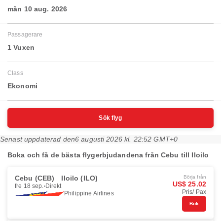
mån 10 aug. 2026
Passagerare
1 Vuxen
Class
Ekonomi
Sök flyg
Senast uppdaterad den
6 augusti 2026 kl. 22:52 GMT+0
Boka och få de bästa flygerbjudandena från Cebu till Iloilo
Cebu (CEB)
Iloilo (ILO)
Börja från
US$ 25.02
fre 18 sep.
Direkt
Pris/ Pax
Philippine Airlines
Bok