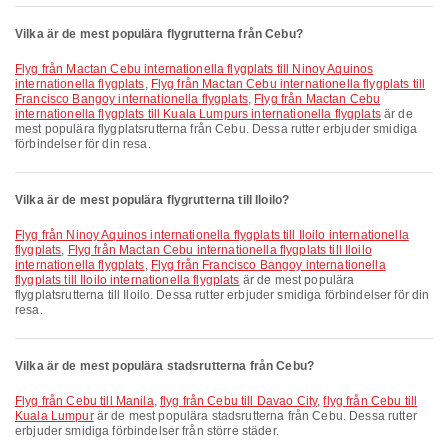
Vilka är de mest populära flygrutterna från Cebu?
Flyg från Mactan Cebu internationella flygplats till Ninoy Aquinos
internationella flygplats
,
Flyg från Mactan Cebu internationella flygplats till
Francisco Bangoy internationella flygplats
,
Flyg från Mactan Cebu
internationella flygplats till Kuala Lumpurs internationella flygplats
är de
mest populära flygplatsrutterna från Cebu. Dessa rutter erbjuder smidiga
förbindelser för din resa.
Vilka är de mest populära flygrutterna till Iloilo?
Flyg från Ninoy Aquinos internationella flygplats till Iloilo internationella
flygplats
,
Flyg från Mactan Cebu internationella flygplats till Iloilo
internationella flygplats
,
Flyg från Francisco Bangoy internationella
flygplats till Iloilo internationella flygplats
är de mest populära
flygplatsrutterna till Iloilo. Dessa rutter erbjuder smidiga förbindelser för din
resa.
Vilka är de mest populära stadsrutterna från Cebu?
flyg från Cebu till Manila
,
flyg från Cebu till Davao City
,
flyg från Cebu till
Kuala Lumpur
är de mest populära stadsrutterna från Cebu. Dessa rutter
erbjuder smidiga förbindelser från större städer.