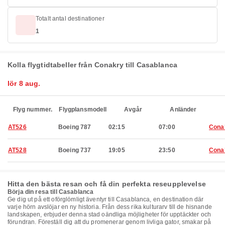
Totalt antal destinationer
1
Kolla flygtidtabeller från Conakry till Casablanca
lör 8 aug.
Flyg nummer.
Flygplansmodell
Avgår
Anländer
AT526
Boeing 787
02:15
07:00
Cona
AT528
Boeing 737
19:05
23:50
Cona
Hitta den bästa resan och få din perfekta reseupplevelse
Börja din resa till Casablanca
Ge dig ut på ett oförglömligt äventyr till Casablanca, en destination där
varje hörn avslöjar en ny historia. Från dess rika kulturarv till de hisnande
landskapen, erbjuder denna stad oändliga möjligheter för upptäckter och
förundran. Föreställ dig att du promenerar genom livliga gator, smakar på