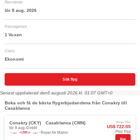
Återvända
lör 8 aug. 2026
Passagerare
1 Vuxen
Class
Ekonomi
Sök flyg
Senast uppdaterad den
5 augusti 2026 kl. 01:07 GMT+0
Boka och få de bästa flygerbjudandena från Conakry till
Casablanca
Conakry (CKY)
Casablanca (CMN)
Börja från
US$ 722.05
lör 8 aug.
Direkt
Pris/ Pax
Royal Air Maroc
Bok