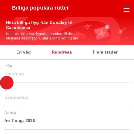
Billiga populära rutter
Hitta billiga flyg från Conakry till
Casablanca
Njut av exklusiva flygerbjudanden till din
önskade destination. Starta din bokning nu!
En väg
Rundresa
Flera städer
Från
Ursprung
Till
Destination
Avresa
fre 7 aug. 2026