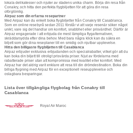
lokala delikatesser och njuter av stadens unika charm. Börja din resa från
Conakry, och hitta den perfekta flygbiljetten för att göra din resa
oförglömlig.
Airpaz som din erfarna resepartner
Med Airpaz kan du enkelt boka flygbiljetter från Conakry till Casablanca.
Som en online resebyrå sedan 2011 förstår vi att varje resenär söker något
unikt, vare sig det handlar om komfort, snabbhet eller prisvärdhet. Därför är
Airpaz engagerade i att erbjuda de mest lämpliga flygalternativen,
skräddarsydda efter dina behov. Med bara några klick kan du säkra en
biljett som gör dina reseplaner till en smidig och njutbar upplevelse.
Hitta den billigaste flygbiljetten till Casablanca
Airpaz erbjuder exklusiva erbjudanden och specialrabatter, vilket gör att du
kan boka din biljett till otroligt prisvärda priser. Njut av fördelarna med
rabatterade priser utan att kompromissa med kvalitet eller komfort. Med
Airpaz har det aldrig varit enklare att resa till din drömdestination. Boka din
billiga flygning med Airpaz för en exceptionell reseupplevelse och
oslagbara besparingar.
Lista över tillgängliga flygbolag från Conakry till
Casablanca
Royal Air Maroc