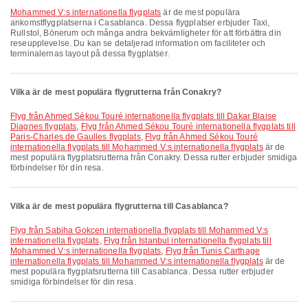
Mohammed V:s internationella flygplats
är de mest populära
ankomstflygplatserna i Casablanca. Dessa flygplatser erbjuder Taxi,
Rullstol, Bönerum och många andra bekvämligheter för att förbättra din
reseupplevelse. Du kan se detaljerad information om faciliteter och
terminalernas layout på dessa flygplatser.
Vilka är de mest populära flygrutterna från Conakry?
Flyg från Ahmed Sékou Touré internationella flygplats till Dakar Blaise
Diagnes flygplats
,
Flyg från Ahmed Sékou Touré internationella flygplats till
Paris-Charles de Gaulles flygplats
,
Flyg från Ahmed Sékou Touré
internationella flygplats till Mohammed V:s internationella flygplats
är de
mest populära flygplatsrutterna från Conakry. Dessa rutter erbjuder smidiga
förbindelser för din resa.
Vilka är de mest populära flygrutterna till Casablanca?
Flyg från Sabiha Gokcen internationella flygplats till Mohammed V:s
internationella flygplats
,
Flyg från Istanbul internationella flygplats till
Mohammed V:s internationella flygplats
,
Flyg från Tunis Carthage
internationella flygplats till Mohammed V:s internationella flygplats
är de
mest populära flygplatsrutterna till Casablanca. Dessa rutter erbjuder
smidiga förbindelser för din resa.