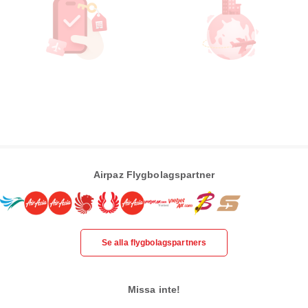
Airpaz Flygbolagspartner
Se alla flygbolagspartners
Missa inte!