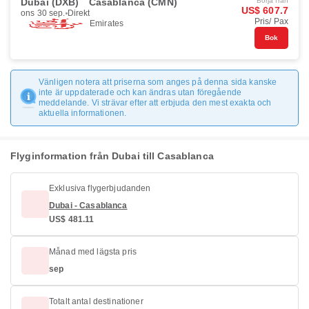
Dubai (DXB)
Casablanca (CMN)
Börja från
US$ 607.7
ons 30 sep.
Direkt
Pris/ Pax
Emirates
Bok
Vänligen notera att priserna som anges på denna sida kanske
inte är uppdaterade och kan ändras utan föregående
meddelande. Vi strävar efter att erbjuda den mest exakta och
aktuella informationen.
Flyginformation från Dubai till Casablanca
Exklusiva flygerbjudanden
Dubai - Casablanca
US$ 481.11
Månad med lägsta pris
sep
Totalt antal destinationer