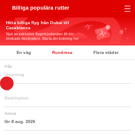
Billiga populära rutter
Hitta billiga flyg från Dubai till
Casablanca
Njut av exklusiva flygerbjudanden till din
önskade destination. Starta din bokning nu!
En väg
Rundresa
Flera städer
Från
Ursprung
Till
Destination
Avresa
lör 8 aug. 2026