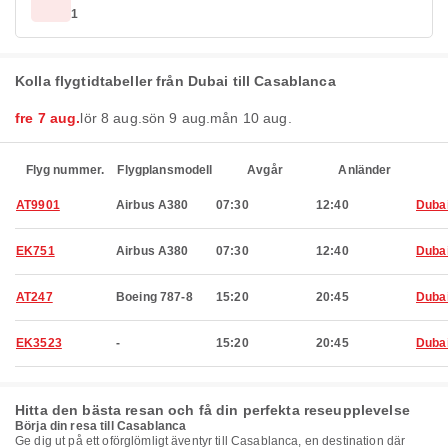
1
Kolla flygtidtabeller från Dubai till Casablanca
fre 7 aug.
lör 8 aug.
sön 9 aug.
mån 10 aug.
Flyg nummer.
Flygplansmodell
Avgår
Anländer
AT9901
Airbus A380
07:30
12:40
Duba
EK751
Airbus A380
07:30
12:40
Duba
AT247
Boeing 787-8
15:20
20:45
Duba
EK3523
-
15:20
20:45
Duba
Hitta den bästa resan och få din perfekta reseupplevelse
Börja din resa till Casablanca
Ge dig ut på ett oförglömligt äventyr till Casablanca, en destination där