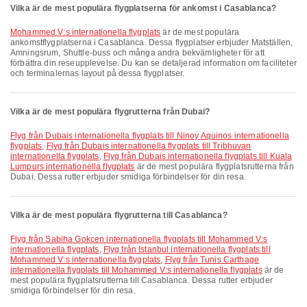
Vilka är de mest populära flygplatserna för ankomst i Casablanca?
Mohammed V:s internationella flygplats
är de mest populära
ankomstflygplatserna i Casablanca. Dessa flygplatser erbjuder Matställen,
Amningsrum, Shuttle-buss och många andra bekvämligheter för att
förbättra din reseupplevelse. Du kan se detaljerad information om faciliteter
och terminalernas layout på dessa flygplatser.
Vilka är de mest populära flygrutterna från Dubai?
Flyg från Dubais internationella flygplats till Ninoy Aquinos internationella
flygplats
,
Flyg från Dubais internationella flygplats till Tribhuvan
internationella flygplats
,
Flyg från Dubais internationella flygplats till Kuala
Lumpurs internationella flygplats
är de mest populära flygplatsrutterna från
Dubai. Dessa rutter erbjuder smidiga förbindelser för din resa.
Vilka är de mest populära flygrutterna till Casablanca?
Flyg från Sabiha Gokcen internationella flygplats till Mohammed V:s
internationella flygplats
,
Flyg från Istanbul internationella flygplats till
Mohammed V:s internationella flygplats
,
Flyg från Tunis Carthage
internationella flygplats till Mohammed V:s internationella flygplats
är de
mest populära flygplatsrutterna till Casablanca. Dessa rutter erbjuder
smidiga förbindelser för din resa.