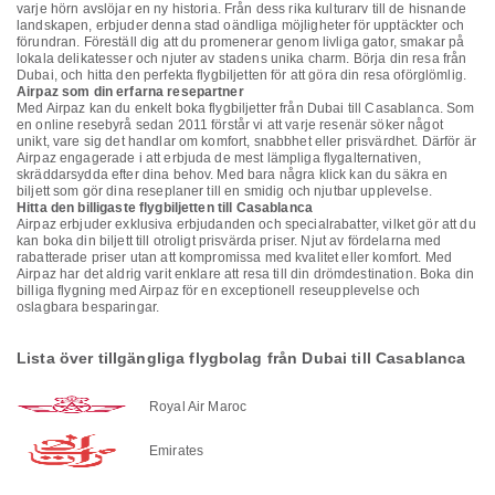
varje hörn avslöjar en ny historia. Från dess rika kulturarv till de hisnande
landskapen, erbjuder denna stad oändliga möjligheter för upptäckter och
förundran. Föreställ dig att du promenerar genom livliga gator, smakar på
lokala delikatesser och njuter av stadens unika charm. Börja din resa från
Dubai, och hitta den perfekta flygbiljetten för att göra din resa oförglömlig.
Airpaz som din erfarna resepartner
Med Airpaz kan du enkelt boka flygbiljetter från Dubai till Casablanca. Som
en online resebyrå sedan 2011 förstår vi att varje resenär söker något
unikt, vare sig det handlar om komfort, snabbhet eller prisvärdhet. Därför är
Airpaz engagerade i att erbjuda de mest lämpliga flygalternativen,
skräddarsydda efter dina behov. Med bara några klick kan du säkra en
biljett som gör dina reseplaner till en smidig och njutbar upplevelse.
Hitta den billigaste flygbiljetten till Casablanca
Airpaz erbjuder exklusiva erbjudanden och specialrabatter, vilket gör att du
kan boka din biljett till otroligt prisvärda priser. Njut av fördelarna med
rabatterade priser utan att kompromissa med kvalitet eller komfort. Med
Airpaz har det aldrig varit enklare att resa till din drömdestination. Boka din
billiga flygning med Airpaz för en exceptionell reseupplevelse och
oslagbara besparingar.
Lista över tillgängliga flygbolag från Dubai till Casablanca
Royal Air Maroc
Emirates