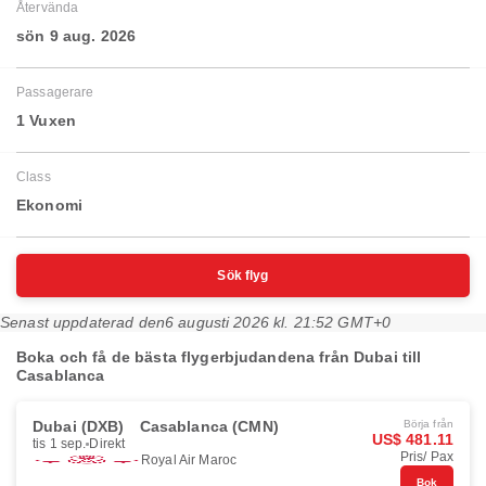
Återvända
sön 9 aug. 2026
Passagerare
1 Vuxen
Class
Ekonomi
Sök flyg
Senast uppdaterad den
6 augusti 2026 kl. 21:52 GMT+0
Boka och få de bästa flygerbjudandena från Dubai till
Casablanca
Dubai (DXB)
Casablanca (CMN)
Börja från
US$ 481.11
tis 1 sep.
Direkt
Pris/ Pax
Royal Air Maroc
Bok