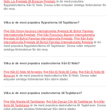
Nido Lio flygplats till Boracay flygplats
är de mest populära
flygplatsrutterna från El Nido. Dessa rutter erbjuder smidiga förbindelser för
din resa.
Vilka är de mest populära flygrutterna till Tagbilaran?
Flyg från Ninoy Aquinos internationella flygplats till Bohol Panglao
internationella flygplats
,
Flyg från Francisco Bangoy internationella
flygplats till Bohol Panglao internationella flygplats
,
Flyg från Iloilo
internationella flygplats till Bohol Panglao internationella flygplats
är de
mest populära flygplatsrutterna till Tagbilaran. Dessa rutter erbjuder
smidiga förbindelser för din resa.
Vilka är de mest populära stadsrutterna från El Nido?
flyg från El Nido till Angeles
,
flyg från El Nido till Cebu
,
flyg från El Nido till
Boracay
är de mest populära stadsrutterna från El Nido. Dessa rutter
erbjuder smidiga förbindelser från större städer.
Vilka är de mest populära stadsrutterna till Tagbilaran?
flyg från Manila till Tagbilaran
,
flyg från Davao City till Tagbilaran
,
flyg från
Iloilo till Tagbilaran
är de mest populära stadsrutterna till Tagbilaran. Dessa
rutter erbjuder smidiga förbindelser från större städer.