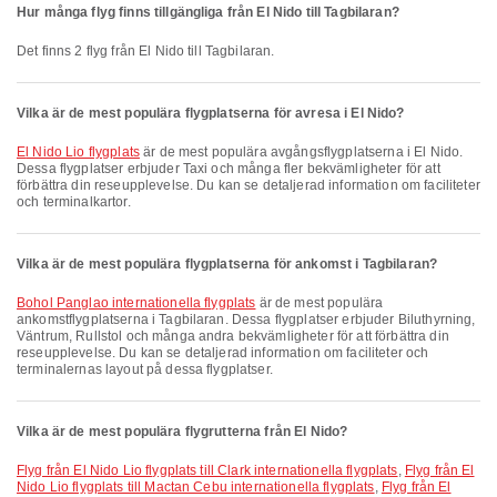
Hur många flyg finns tillgängliga från El Nido till Tagbilaran?
Det finns 2 flyg från El Nido till Tagbilaran.
Vilka är de mest populära flygplatserna för avresa i El Nido?
El Nido Lio flygplats
är de mest populära avgångsflygplatserna i El Nido.
Dessa flygplatser erbjuder Taxi och många fler bekvämligheter för att
förbättra din reseupplevelse. Du kan se detaljerad information om faciliteter
och terminalkartor.
Vilka är de mest populära flygplatserna för ankomst i Tagbilaran?
Bohol Panglao internationella flygplats
är de mest populära
ankomstflygplatserna i Tagbilaran. Dessa flygplatser erbjuder Biluthyrning,
Väntrum, Rullstol och många andra bekvämligheter för att förbättra din
reseupplevelse. Du kan se detaljerad information om faciliteter och
terminalernas layout på dessa flygplatser.
Vilka är de mest populära flygrutterna från El Nido?
Flyg från El Nido Lio flygplats till Clark internationella flygplats
,
Flyg från El
Nido Lio flygplats till Mactan Cebu internationella flygplats
,
Flyg från El