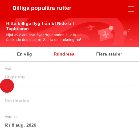
Billiga populära rutter
Hitta billiga flyg från El Nido till
Tagbilaran
Njut av exklusiva flygerbjudanden till din
önskade destination. Starta din bokning nu!
En väg
Rundresa
Flera städer
Från
Ursprung
Till
Destination
Avresa
lör 8 aug. 2026