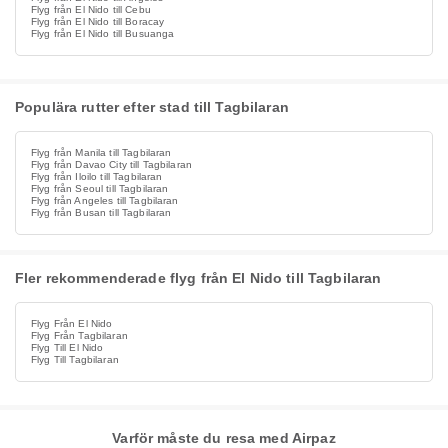
Flyg från El Nido till Cebu
Flyg från El Nido till Boracay
Flyg från El Nido till Busuanga
Populära rutter efter stad till Tagbilaran
Flyg från Manila till Tagbilaran
Flyg från Davao City till Tagbilaran
Flyg från Iloilo till Tagbilaran
Flyg från Seoul till Tagbilaran
Flyg från Angeles till Tagbilaran
Flyg från Busan till Tagbilaran
Fler rekommenderade flyg från El Nido till Tagbilaran
Flyg Från El Nido
Flyg Från Tagbilaran
Flyg Till El Nido
Flyg Till Tagbilaran
Varför måste du resa med Airpaz