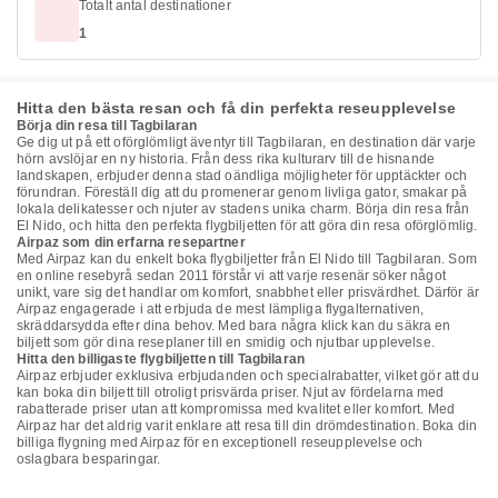
Totalt antal destinationer
1
Hitta den bästa resan och få din perfekta reseupplevelse
Börja din resa till Tagbilaran
Ge dig ut på ett oförglömligt äventyr till Tagbilaran, en destination där varje
hörn avslöjar en ny historia. Från dess rika kulturarv till de hisnande
landskapen, erbjuder denna stad oändliga möjligheter för upptäckter och
förundran. Föreställ dig att du promenerar genom livliga gator, smakar på
lokala delikatesser och njuter av stadens unika charm. Börja din resa från
El Nido, och hitta den perfekta flygbiljetten för att göra din resa oförglömlig.
Airpaz som din erfarna resepartner
Med Airpaz kan du enkelt boka flygbiljetter från El Nido till Tagbilaran. Som
en online resebyrå sedan 2011 förstår vi att varje resenär söker något
unikt, vare sig det handlar om komfort, snabbhet eller prisvärdhet. Därför är
Airpaz engagerade i att erbjuda de mest lämpliga flygalternativen,
skräddarsydda efter dina behov. Med bara några klick kan du säkra en
biljett som gör dina reseplaner till en smidig och njutbar upplevelse.
Hitta den billigaste flygbiljetten till Tagbilaran
Airpaz erbjuder exklusiva erbjudanden och specialrabatter, vilket gör att du
kan boka din biljett till otroligt prisvärda priser. Njut av fördelarna med
rabatterade priser utan att kompromissa med kvalitet eller komfort. Med
Airpaz har det aldrig varit enklare att resa till din drömdestination. Boka din
billiga flygning med Airpaz för en exceptionell reseupplevelse och
oslagbara besparingar.