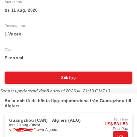
Återvända
tis 11 aug. 2026
Passagerare
1 Vuxen
Class
Ekonomi
Sök flyg
Senast uppdaterad den
8 augusti 2026 kl. 21:19 GMT+0
Boka och få de bästa flygerbjudandena från Guangzhou till
Algiers
Guangzhou (CAN)
Algiers (ALG)
Börja från
US$ 531.53
tors 20 aug.
Direkt
Pris/ Pax
Air Algerie
Bok