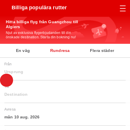
Billiga populära rutter
Hitta billiga flyg från Guangzhou till
Algiers
Njut av exklusiva flygerbjudanden till din
önskade destination. Starta din bokning nu!
En väg
Rundresa
Flera städer
Från
Ursprung
Till
Destination
Avresa
mån 10 aug. 2026