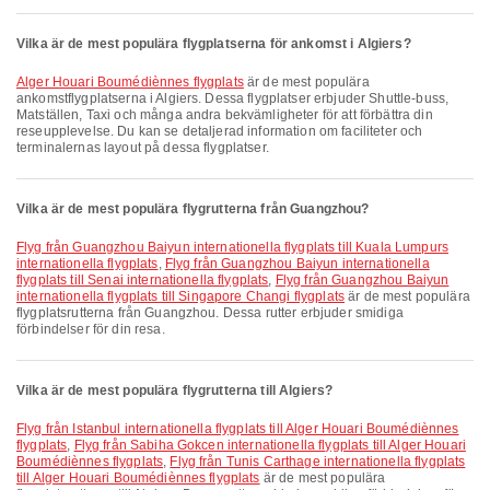
Vilka är de mest populära flygplatserna för ankomst i Algiers?
Alger Houari Boumédiènnes flygplats
är de mest populära
ankomstflygplatserna i Algiers. Dessa flygplatser erbjuder Shuttle-buss,
Matställen, Taxi och många andra bekvämligheter för att förbättra din
reseupplevelse. Du kan se detaljerad information om faciliteter och
terminalernas layout på dessa flygplatser.
Vilka är de mest populära flygrutterna från Guangzhou?
Flyg från Guangzhou Baiyun internationella flygplats till Kuala Lumpurs
internationella flygplats
,
Flyg från Guangzhou Baiyun internationella
flygplats till Senai internationella flygplats
,
Flyg från Guangzhou Baiyun
internationella flygplats till Singapore Changi flygplats
är de mest populära
flygplatsrutterna från Guangzhou. Dessa rutter erbjuder smidiga
förbindelser för din resa.
Vilka är de mest populära flygrutterna till Algiers?
Flyg från Istanbul internationella flygplats till Alger Houari Boumédiènnes
flygplats
,
Flyg från Sabiha Gokcen internationella flygplats till Alger Houari
Boumédiènnes flygplats
,
Flyg från Tunis Carthage internationella flygplats
till Alger Houari Boumédiènnes flygplats
är de mest populära