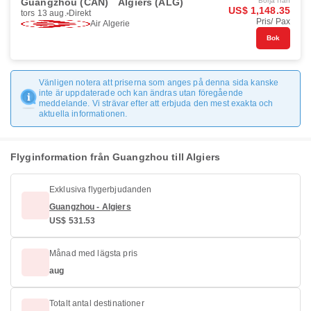
Guangzhou (CAN)
Algiers (ALG)
Börja från
US$ 1,148.35
tors 13 aug.
Direkt
Pris/ Pax
Air Algerie
Bok
Vänligen notera att priserna som anges på denna sida kanske
inte är uppdaterade och kan ändras utan föregående
meddelande. Vi strävar efter att erbjuda den mest exakta och
aktuella informationen.
Flyginformation från Guangzhou till Algiers
Exklusiva flygerbjudanden
Guangzhou - Algiers
US$ 531.53
Månad med lägsta pris
aug
Totalt antal destinationer