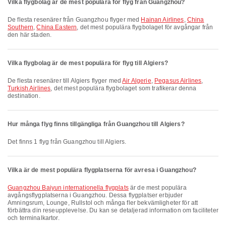
Vilka flygbolag är de mest populära för flyg från Guangzhou?
De flesta resenärer från Guangzhou flyger med
Hainan Airlines
,
China
Southern
,
China Eastern
, det mest populära flygbolaget för avgångar från
den här staden.
Vilka flygbolag är de mest populära för flyg till Algiers?
De flesta resenärer till Algiers flyger med
Air Algerie
,
Pegasus Airlines
,
Turkish Airlines
, det mest populära flygbolaget som trafikerar denna
destination.
Hur många flyg finns tillgängliga från Guangzhou till Algiers?
Det finns 1 flyg från Guangzhou till Algiers.
Vilka är de mest populära flygplatserna för avresa i Guangzhou?
Guangzhou Baiyun internationella flygplats
är de mest populära
avgångsflygplatserna i Guangzhou. Dessa flygplatser erbjuder
Amningsrum, Lounge, Rullstol och många fler bekvämligheter för att
förbättra din reseupplevelse. Du kan se detaljerad information om faciliteter
och terminalkartor.