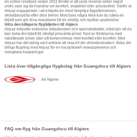
en online resebyrå sedan 2011 förstår vi att varje resenär söker något
unikt, vare sig det handlar om komfort, snabbhet eller prisvärdhet. Därför är
Airpaz engagerade i att erbjuda de mest lämpliga flygalternativen,
skräddarsydda efter dina behov. Med bara några klick kan du säkra en
biljett som gör dina reseplaner till en smidig och njutbar upplevelse.
Hitta den billigaste flygbiljetten till Algiers
Airpaz erbjuder exklusiva erbjudanden och specialrabatter, vilket gör att du
kan boka din biljett till otroligt prisvärda priser. Njut av fördelarna med
rabatterade priser utan att kompromissa med kvalitet eller komfort. Med
Airpaz har det aldrig varit enklare att resa till din drömdestination. Boka din
billiga flygning med Airpaz för en exceptionell reseupplevelse och
oslagbara besparingar.
Lista över tillgängliga flygbolag från Guangzhou till Algiers
Air Algerie
FAQ om flyg från Guangzhou till Algiers