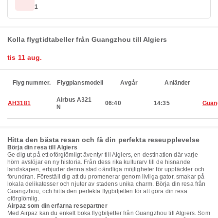
1
Kolla flygtidtabeller från Guangzhou till Algiers
tis 11 aug.
Flyg nummer.
Flygplansmodell
Avgår
Anländer
Airbus A321
AH3181
06:40
14:35
Guan
N
Hitta den bästa resan och få din perfekta reseupplevelse
Börja din resa till Algiers
Ge dig ut på ett oförglömligt äventyr till Algiers, en destination där varje
hörn avslöjar en ny historia. Från dess rika kulturarv till de hisnande
landskapen, erbjuder denna stad oändliga möjligheter för upptäckter och
förundran. Föreställ dig att du promenerar genom livliga gator, smakar på
lokala delikatesser och njuter av stadens unika charm. Börja din resa från
Guangzhou, och hitta den perfekta flygbiljetten för att göra din resa
oförglömlig.
Airpaz som din erfarna resepartner
Med Airpaz kan du enkelt boka flygbiljetter från Guangzhou till Algiers. Som