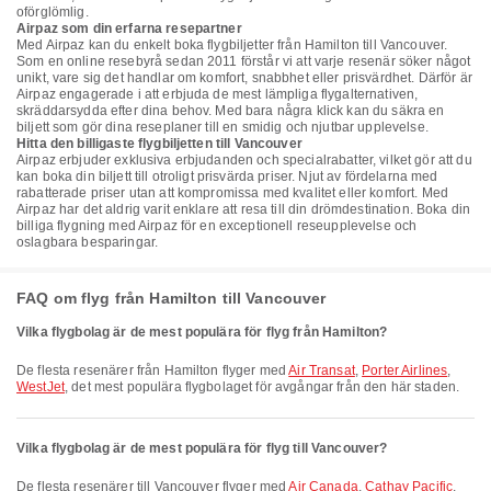
oförglömlig.
Airpaz som din erfarna resepartner
Med Airpaz kan du enkelt boka flygbiljetter från Hamilton till Vancouver.
Som en online resebyrå sedan 2011 förstår vi att varje resenär söker något
unikt, vare sig det handlar om komfort, snabbhet eller prisvärdhet. Därför är
Airpaz engagerade i att erbjuda de mest lämpliga flygalternativen,
skräddarsydda efter dina behov. Med bara några klick kan du säkra en
biljett som gör dina reseplaner till en smidig och njutbar upplevelse.
Hitta den billigaste flygbiljetten till Vancouver
Airpaz erbjuder exklusiva erbjudanden och specialrabatter, vilket gör att du
kan boka din biljett till otroligt prisvärda priser. Njut av fördelarna med
rabatterade priser utan att kompromissa med kvalitet eller komfort. Med
Airpaz har det aldrig varit enklare att resa till din drömdestination. Boka din
billiga flygning med Airpaz för en exceptionell reseupplevelse och
oslagbara besparingar.
FAQ om flyg från Hamilton till Vancouver
Vilka flygbolag är de mest populära för flyg från Hamilton?
De flesta resenärer från Hamilton flyger med
Air Transat
,
Porter Airlines
,
WestJet
, det mest populära flygbolaget för avgångar från den här staden.
Vilka flygbolag är de mest populära för flyg till Vancouver?
De flesta resenärer till Vancouver flyger med
Air Canada
,
Cathay Pacific
,