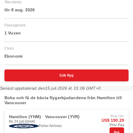
Återvända
lör 8 aug. 2026
Passagerare
1 Vuxen
Class
Ekonomi
Sök flyg
Senast uppdaterad den
15 juli 2026 kl. 01:06 GMT+0
Boka och få de bästa flygerbjudandena från Hamilton till
Vancouver
Hamilton (YHM)
Vancouver (YVR)
Börja från
US$ 190.29
fre 24 juli
Direkt
Pris/ Pax
Porter Airlines
Bok