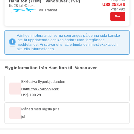
Hamilton (YHM)
Vancouver (YVR)
Börja från
US$ 258.66
tis 28 juli
Direkt
Pris/ Pax
Air Transat
Bok
Vänligen notera att priserna som anges på denna sida kanske
inte är uppdaterade och kan ändras utan föregående
meddelande. Vi strävar efter att erbjuda den mest exakta och
aktuella informationen.
Flyginformation från Hamilton till Vancouver
Exklusiva flygerbjudanden
Hamilton - Vancouver
US$ 190.29
Månad med lägsta pris
jul