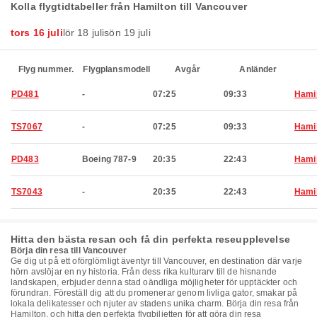
Kolla flygtidtabeller från Hamilton till Vancouver
tors 16 juli
lör 18 juli
sön 19 juli
Flyg nummer.
Flygplansmodell
Avgår
Anländer
PD481
-
07:25
09:33
Hami
TS7067
-
07:25
09:33
Hami
PD483
Boeing 787-9
20:35
22:43
Hami
TS7043
-
20:35
22:43
Hami
Hitta den bästa resan och få din perfekta reseupplevelse
Börja din resa till Vancouver
Ge dig ut på ett oförglömligt äventyr till Vancouver, en destination där varje
hörn avslöjar en ny historia. Från dess rika kulturarv till de hisnande
landskapen, erbjuder denna stad oändliga möjligheter för upptäckter och
förundran. Föreställ dig att du promenerar genom livliga gator, smakar på
lokala delikatesser och njuter av stadens unika charm. Börja din resa från
Hamilton, och hitta den perfekta flygbiljetten för att göra din resa