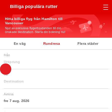
Billiga populära rutter
Hitta billiga flyg från Hamilton till
Vancouver
Njut av exklusiva flygerbjudanden till din
önskade destination. Starta din bokning nu!
En väg
Rundresa
Flera städer
Från
Ursprung
Till
Destination
Avresa
fre 7 aug. 2026