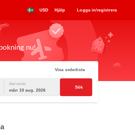
USD
Hjälp
Logga in/registrera
 bokning nu!
Visa orderlista
Återvända
Sök
mån 10 aug. 2026
ia