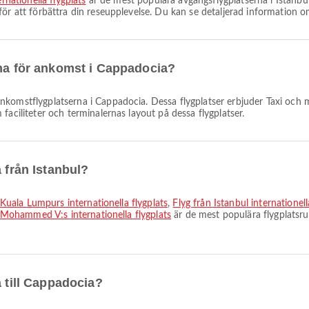
ernationella flygplats
är de mest populära avgångsflygplatserna i Istanbul
ör att förbättra din reseupplevelse. Du kan se detaljerad information om
rna för ankomst i Cappadocia?
komstflygplatserna i Cappadocia. Dessa flygplatser erbjuder Taxi och 
faciliteter och terminalernas layout på dessa flygplatser.
 från Istanbul?
l Kuala Lumpurs internationella flygplats
,
Flyg från Istanbul internationel
ll Mohammed V:s internationella flygplats
är de mest populära flygplatsru
a till Cappadocia?