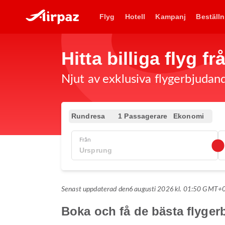
Flyg
Hotell
Kampanj
Beställn
Hitta billiga flyg f
Njut av exklusiva flygerbjudand
Rundresa
1 Passagerare
Ekonomi
Från
Senast uppdaterad den
6 augusti 2026 kl. 01:50 GMT+
Boka och få de bästa flyger