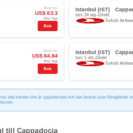
Börja från
Istanbul (IST)
Cappad
US$ 63.3
tors 24 sep.
Direkt
Pris/ Pax
Turkish Airline
Bok
Börja från
Istanbul (IST)
Cappad
US$ 64.84
tors 1 okt.
Direkt
Pris/ Pax
Turkish Airline
Bok
nna sida kanske inte är uppdaterade och kan ändras utan föregående med
tionen.
l till Cappadocia