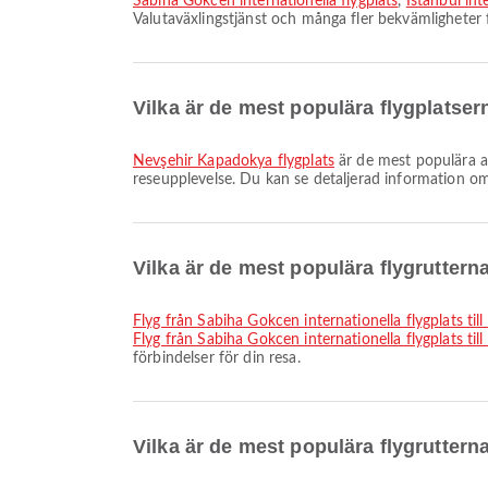
Sabiha Gokcen internationella flygplats
,
Istanbul int
Valutaväxlingstjänst och många fler bekvämligheter f
Vilka är de mest populära flygplatse
Nevşehir Kapadokya flygplats
är de mest populära an
reseupplevelse. Du kan se detaljerad information om 
Vilka är de mest populära flygrutterna
Flyg från Sabiha Gokcen internationella flygplats til
Flyg från Sabiha Gokcen internationella flygplats ti
förbindelser för din resa.
Vilka är de mest populära flygruttern