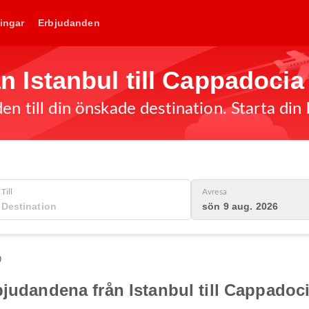
ingar
Erbjudanden
rån Istanbul till Cappadocia
en till din önskade destination. Starta din
Till
Avresa
sön 9 aug. 2026
0
bjudandena från Istanbul till Cappadoc