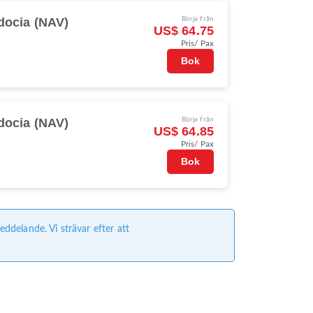
ocia (NAV)
Börja från
US$ 64.75
Pris/ Pax
s
Bok
ocia (NAV)
Börja från
US$ 64.85
Pris/ Pax
s
Bok
delande. Vi strävar efter att