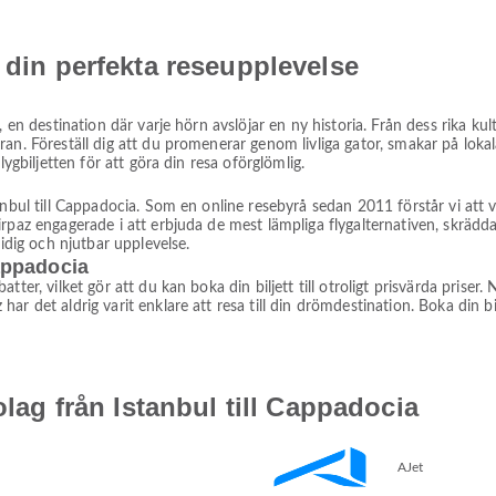
 din perfekta reseupplevelse
, en destination där varje hörn avslöjar en ny historia. Från dess rika ku
an. Föreställ dig att du promenerar genom livliga gator, smakar på loka
lygbiljetten för att göra din resa oförglömlig.
anbul till Cappadocia. Som en online resebyrå sedan 2011 förstår vi att v
irpaz engagerade i att erbjuda de mest lämpliga flygalternativen, skräd
midig och njutbar upplevelse.
Cappadocia
ter, vilket gör att du kan boka din biljett till otroligt prisvärda priser
r det aldrig varit enklare att resa till din drömdestination. Boka din bi
olag från Istanbul till Cappadocia
AJet