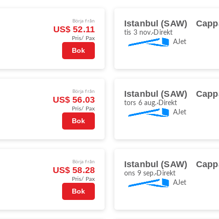
Börja från
Istanbul (SAW)
Capp
US$ 52.11
tis 3 nov.
Direkt
Pris/ Pax
AJet
Bok
Börja från
Istanbul (SAW)
Capp
US$ 56.03
tors 6 aug.
Direkt
Pris/ Pax
AJet
Bok
Börja från
Istanbul (SAW)
Capp
US$ 58.28
ons 9 sep.
Direkt
Pris/ Pax
AJet
Bok