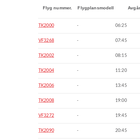
Flyg nummer.
Flygplansmodell
Avgå
TK2000
-
06:25
VF3268
-
07:45
TK2002
-
08:15
TK2004
-
11:20
TK2006
-
13:45
TK2008
-
19:00
VF3272
-
19:45
TK2090
-
20:45