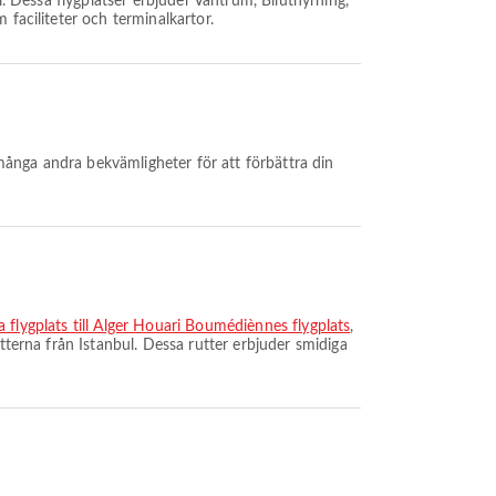
. Dessa flygplatser erbjuder Väntrum, Biluthyrning,
 faciliteter och terminalkartor.
många andra bekvämligheter för att förbättra din
la flygplats till Alger Houari Boumédiènnes flygplats
,
tterna från Istanbul. Dessa rutter erbjuder smidiga