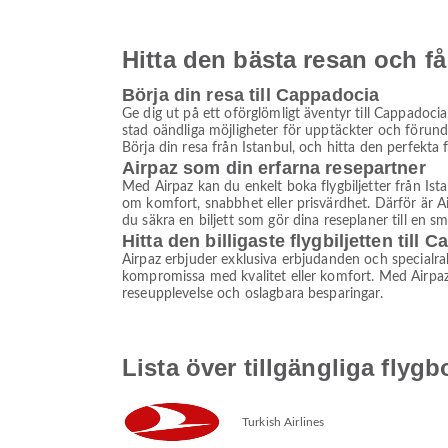
Hitta den bästa resan och få
Börja din resa till Cappadocia
Ge dig ut på ett oförglömligt äventyr till Cappadocia
stad oändliga möjligheter för upptäckter och förundr
Börja din resa från Istanbul, och hitta den perfekta f
Airpaz som din erfarna resepartner
Med Airpaz kan du enkelt boka flygbiljetter från Ist
om komfort, snabbhet eller prisvärdhet. Därför är A
du säkra en biljett som gör dina reseplaner till en s
Hitta den billigaste flygbiljetten till 
Airpaz erbjuder exklusiva erbjudanden och specialrabat
kompromissa med kvalitet eller komfort. Med Airpaz ha
reseupplevelse och oslagbara besparingar.
Lista över tillgängliga flygb
Turkish Airlines