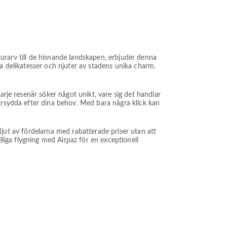
lturarv till de hisnande landskapen, erbjuder denna
la delikatesser och njuter av stadens unika charm.
arje resenär söker något unikt, vare sig det handlar
darsydda efter dina behov. Med bara några klick kan
. Njut av fördelarna med rabatterade priser utan att
lliga flygning med Airpaz för en exceptionell