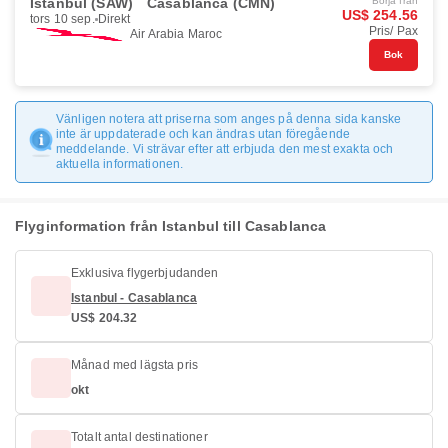
Istanbul (SAW)
Casablanca (CMN)
Börja från
US$ 254.56
tors 10 sep.
Direkt
Pris/ Pax
Air Arabia Maroc
Bok
Vänligen notera att priserna som anges på denna sida kanske
inte är uppdaterade och kan ändras utan föregående
meddelande. Vi strävar efter att erbjuda den mest exakta och
aktuella informationen.
Flyginformation från Istanbul till Casablanca
Exklusiva flygerbjudanden
Istanbul - Casablanca
US$ 204.32
Månad med lägsta pris
okt
Totalt antal destinationer