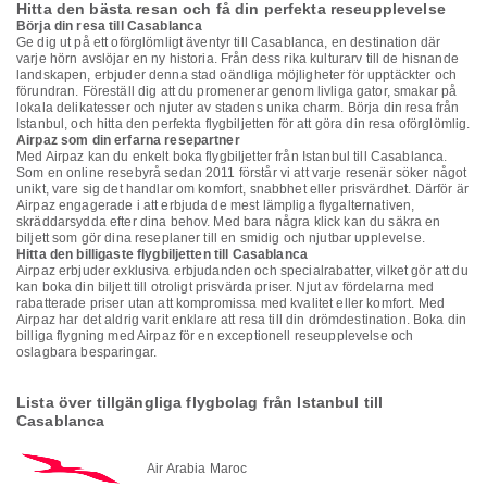
Hitta den bästa resan och få din perfekta reseupplevelse
Börja din resa till Casablanca
Ge dig ut på ett oförglömligt äventyr till Casablanca, en destination där
varje hörn avslöjar en ny historia. Från dess rika kulturarv till de hisnande
landskapen, erbjuder denna stad oändliga möjligheter för upptäckter och
förundran. Föreställ dig att du promenerar genom livliga gator, smakar på
lokala delikatesser och njuter av stadens unika charm. Börja din resa från
Istanbul, och hitta den perfekta flygbiljetten för att göra din resa oförglömlig.
Airpaz som din erfarna resepartner
Med Airpaz kan du enkelt boka flygbiljetter från Istanbul till Casablanca.
Som en online resebyrå sedan 2011 förstår vi att varje resenär söker något
unikt, vare sig det handlar om komfort, snabbhet eller prisvärdhet. Därför är
Airpaz engagerade i att erbjuda de mest lämpliga flygalternativen,
skräddarsydda efter dina behov. Med bara några klick kan du säkra en
biljett som gör dina reseplaner till en smidig och njutbar upplevelse.
Hitta den billigaste flygbiljetten till Casablanca
Airpaz erbjuder exklusiva erbjudanden och specialrabatter, vilket gör att du
kan boka din biljett till otroligt prisvärda priser. Njut av fördelarna med
rabatterade priser utan att kompromissa med kvalitet eller komfort. Med
Airpaz har det aldrig varit enklare att resa till din drömdestination. Boka din
billiga flygning med Airpaz för en exceptionell reseupplevelse och
oslagbara besparingar.
Lista över tillgängliga flygbolag från Istanbul till
Casablanca
Air Arabia Maroc