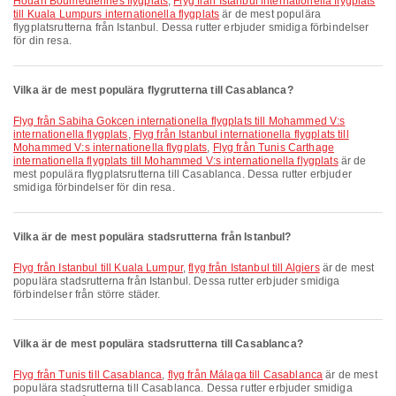
Houari Boumédiènnes flygplats
,
Flyg från Istanbul internationella flygplats
till Kuala Lumpurs internationella flygplats
är de mest populära
flygplatsrutterna från Istanbul. Dessa rutter erbjuder smidiga förbindelser
för din resa.
Vilka är de mest populära flygrutterna till Casablanca?
Flyg från Sabiha Gokcen internationella flygplats till Mohammed V:s
internationella flygplats
,
Flyg från Istanbul internationella flygplats till
Mohammed V:s internationella flygplats
,
Flyg från Tunis Carthage
internationella flygplats till Mohammed V:s internationella flygplats
är de
mest populära flygplatsrutterna till Casablanca. Dessa rutter erbjuder
smidiga förbindelser för din resa.
Vilka är de mest populära stadsrutterna från Istanbul?
flyg från Istanbul till Kuala Lumpur
,
flyg från Istanbul till Algiers
är de mest
populära stadsrutterna från Istanbul. Dessa rutter erbjuder smidiga
förbindelser från större städer.
Vilka är de mest populära stadsrutterna till Casablanca?
flyg från Tunis till Casablanca
,
flyg från Málaga till Casablanca
är de mest
populära stadsrutterna till Casablanca. Dessa rutter erbjuder smidiga