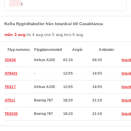
1
Kolla flygtidtabeller från Istanbul till Casablanca
mån 3 aug.
tis 4 aug.
ons 5 aug.
tors 6 aug.
Flyg nummer.
Flygplansmodell
Avgår
Anländer
3O438
Airbus A320
01:30
04:35
Istan
AT9401
-
12:05
14:55
Istan
TK617
Airbus A330
12:05
14:55
Istan
AT911
Boeing 787
18:20
21:10
Istan
TK8305
Boeing 787
18:20
21:10
Istan