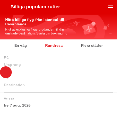
Billiga populära rutter
Hitta billiga flyg från Istanbul till
Casablanca
Njut av exklusiva flygerbjudanden till din
önskade destination. Starta din bokning nu!
En väg
Rundresa
Flera städer
Från
Ursprung
Till
Destination
Avresa
fre 7 aug. 2026