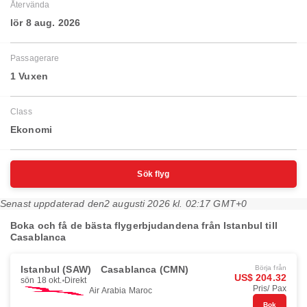
Återvända
lör 8 aug. 2026
Passagerare
1 Vuxen
Class
Ekonomi
Sök flyg
Senast uppdaterad den
2 augusti 2026 kl. 02:17 GMT+0
Boka och få de bästa flygerbjudandena från Istanbul till
Casablanca
Istanbul (SAW)
Casablanca (CMN)
Börja från
US$ 204.32
sön 18 okt.
Direkt
Pris/ Pax
Air Arabia Maroc
Bok