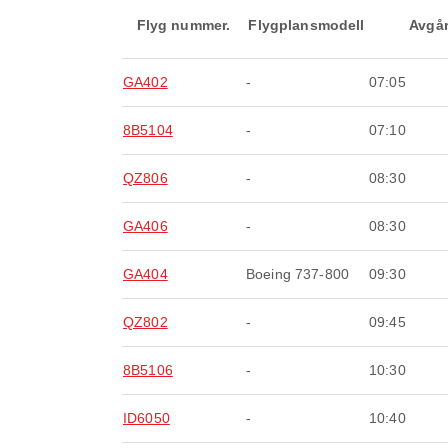
Flyg nummer.
Flygplansmodell
Avgå
GA402
-
07:05
8B5104
-
07:10
QZ806
-
08:30
GA406
-
08:30
GA404
Boeing 737-800
09:30
QZ802
-
09:45
8B5106
-
10:30
ID6050
-
10:40