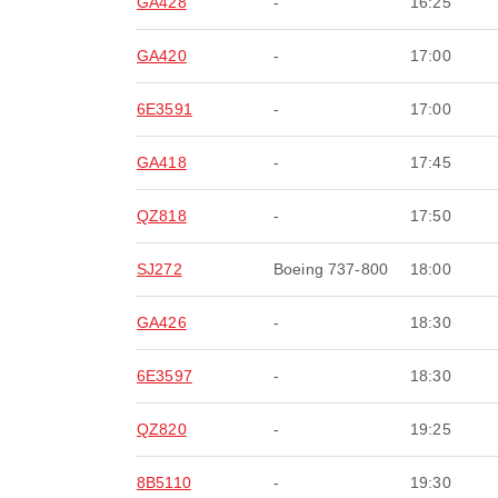
GA428
-
16:25
GA420
-
17:00
6E3591
-
17:00
GA418
-
17:45
QZ818
-
17:50
SJ272
Boeing 737-800
18:00
GA426
-
18:30
6E3597
-
18:30
QZ820
-
19:25
8B5110
-
19:30