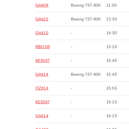
GA408
Boeing 737-800
11:30
GA422
Boeing 737-800
13:30
GA410
-
14:30
8B5108
-
15:10
6E3587
-
15:45
GA414
Boeing 737-800
15:45
QZ814
-
15:55
6E3587
-
16:10
GA414
-
16:10