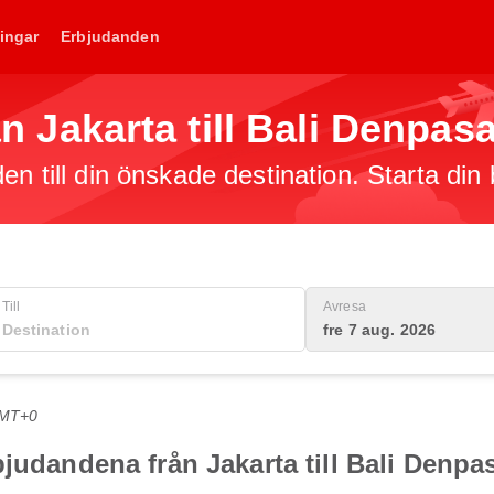
ingar
Erbjudanden
rån Jakarta till Bali Denpas
en till din önskade destination. Starta din
Till
Avresa
fre 7 aug. 2026
GMT+0
judandena från Jakarta till Bali Denpa