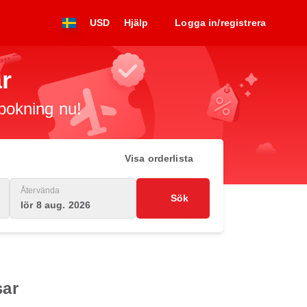
USD
Hjälp
Logga in/registrera
ar
 bokning nu!
Visa orderlista
Återvända
Sök
lör 8 aug. 2026
sar