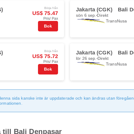
Börja från
S)
Jakarta (CGK)
Bali 
US$ 75.47
sön 6 sep.
Direkt
Pris/ Pax
TransNusa
Bok
Börja från
S)
Jakarta (CGK)
Bali 
US$ 75.72
lör 26 sep.
Direkt
Pris/ Pax
TransNusa
Bok
denna sida kanske inte är uppdaterade och kan ändras utan föregåen
formationen.
 till Bali Denpasar