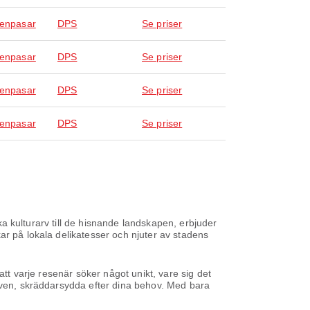
Denpasar
DPS
Se priser
Denpasar
DPS
Se priser
Denpasar
DPS
Se priser
Denpasar
DPS
Se priser
ika kulturarv till de hisnande landskapen, erbjuder
ar på lokala delikatesser och njuter av stadens
att varje resenär söker något unikt, vare sig det
tiven, skräddarsydda efter dina behov. Med bara