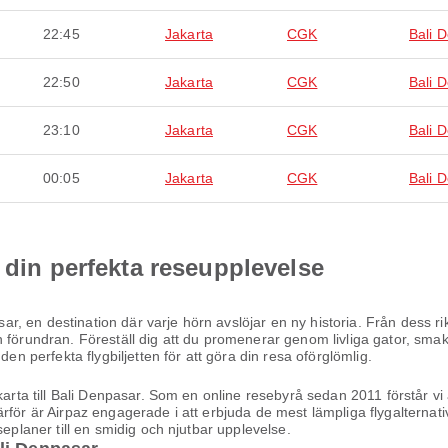
22:45
Jakarta
CGK
Bali 
22:50
Jakarta
CGK
Bali 
23:10
Jakarta
CGK
Bali 
00:05
Jakarta
CGK
Bali 
 din perfekta reseupplevelse
asar, en destination där varje hörn avslöjar en ny historia. Från dess r
 förundran. Föreställ dig att du promenerar genom livliga gator, smak
den perfekta flygbiljetten för att göra din resa oförglömlig.
karta till Bali Denpasar. Som en online resebyrå sedan 2011 förstår vi 
ärför är Airpaz engagerade i att erbjuda de mest lämpliga flygalterna
seplaner till en smidig och njutbar upplevelse.