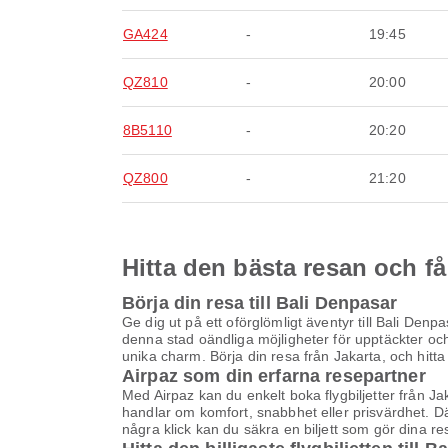
GA424
-
19:45
QZ810
-
20:00
8B5110
-
20:20
QZ800
-
21:20
Hitta den bästa resan och få
Börja din resa till Bali Denpasar
Ge dig ut på ett oförglömligt äventyr till Bali Denp
denna stad oändliga möjligheter för upptäckter och
unika charm. Börja din resa från Jakarta, och hitta 
Airpaz som din erfarna resepartner
Med Airpaz kan du enkelt boka flygbiljetter från Ja
handlar om komfort, snabbhet eller prisvärdhet. D
några klick kan du säkra en biljett som gör dina re