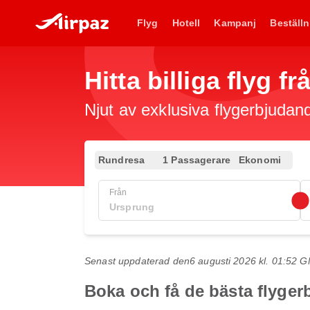
Flyg
Hotell
Kampanj
Beställn
Hitta billiga flyg f
Njut av exklusiva flygerbjudand
Rundresa
1 Passagerare
Ekonomi
Från
Senast uppdaterad den
6 augusti 2026 kl. 01:52 
Boka och få de bästa flygerb