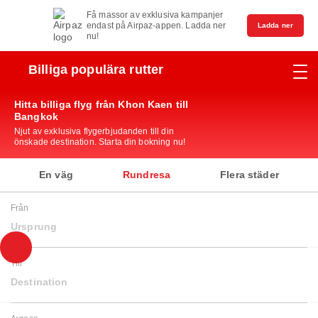
Få massor av exklusiva kampanjer
endast på Airpaz-appen. Ladda ner
Ladda ner
nu!
Billiga populära rutter
Hitta billiga flyg från Khon Kaen till
Bangkok
Njut av exklusiva flygerbjudanden till din
önskade destination. Starta din bokning nu!
En väg
Rundresa
Flera städer
Från
Ursprung
Till
Destination