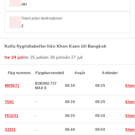
okt
Totalt antal destinationer
2
Kolla flygtidtabeller från Khon Kaen till Bangkok
fre 24 juli
lör 25 juli
sön 26 juli
mån 27 juli
Flyg nummer.
Flygplansmodell
Avgår
Anländer
BOEING 737
MH5871
08:30
09:35
Khon
MAX 8
TG41
-
08:30
09:35
Khon
FD3251
-
08:35
09:30
Khon
VZ211
-
08:40
09:50
Khon