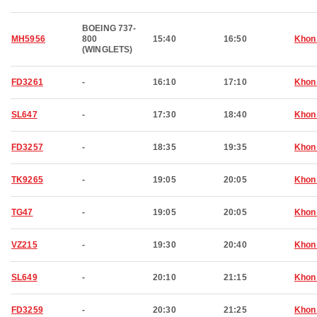
BOEING 737-
MH5956
800
15:40
16:50
Khon
(WINGLETS)
FD3261
-
16:10
17:10
Khon
SL647
-
17:30
18:40
Khon
FD3257
-
18:35
19:35
Khon
TK9265
-
19:05
20:05
Khon
TG47
-
19:05
20:05
Khon
VZ215
-
19:30
20:40
Khon
SL649
-
20:10
21:15
Khon
FD3259
-
20:30
21:25
Khon