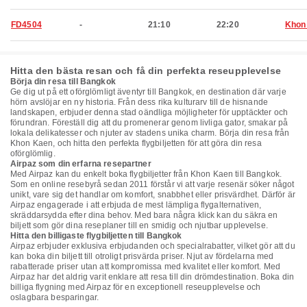
FD4504
-
21:10
22:20
Khon
Hitta den bästa resan och få din perfekta reseupplevelse
Börja din resa till Bangkok
Ge dig ut på ett oförglömligt äventyr till Bangkok, en destination där varje
hörn avslöjar en ny historia. Från dess rika kulturarv till de hisnande
landskapen, erbjuder denna stad oändliga möjligheter för upptäckter och
förundran. Föreställ dig att du promenerar genom livliga gator, smakar på
lokala delikatesser och njuter av stadens unika charm. Börja din resa från
Khon Kaen, och hitta den perfekta flygbiljetten för att göra din resa
oförglömlig.
Airpaz som din erfarna resepartner
Med Airpaz kan du enkelt boka flygbiljetter från Khon Kaen till Bangkok.
Som en online resebyrå sedan 2011 förstår vi att varje resenär söker något
unikt, vare sig det handlar om komfort, snabbhet eller prisvärdhet. Därför är
Airpaz engagerade i att erbjuda de mest lämpliga flygalternativen,
skräddarsydda efter dina behov. Med bara några klick kan du säkra en
biljett som gör dina reseplaner till en smidig och njutbar upplevelse.
Hitta den billigaste flygbiljetten till Bangkok
Airpaz erbjuder exklusiva erbjudanden och specialrabatter, vilket gör att du
kan boka din biljett till otroligt prisvärda priser. Njut av fördelarna med
rabatterade priser utan att kompromissa med kvalitet eller komfort. Med
Airpaz har det aldrig varit enklare att resa till din drömdestination. Boka din
billiga flygning med Airpaz för en exceptionell reseupplevelse och
oslagbara besparingar.