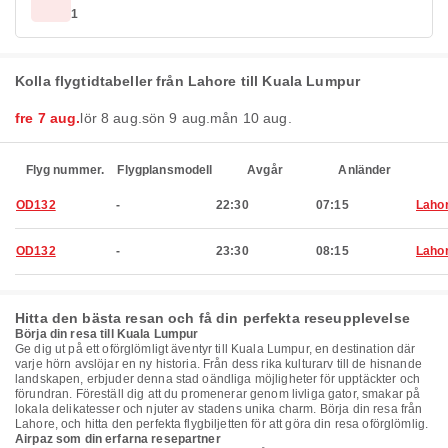
1
Kolla flygtidtabeller från Lahore till Kuala Lumpur
fre 7 aug.
lör 8 aug.
sön 9 aug.
mån 10 aug.
Flyg nummer.
Flygplansmodell
Avgår
Anländer
OD132
-
22:30
07:15
Laho
OD132
-
23:30
08:15
Laho
Hitta den bästa resan och få din perfekta reseupplevelse
Börja din resa till Kuala Lumpur
Ge dig ut på ett oförglömligt äventyr till Kuala Lumpur, en destination där
varje hörn avslöjar en ny historia. Från dess rika kulturarv till de hisnande
landskapen, erbjuder denna stad oändliga möjligheter för upptäckter och
förundran. Föreställ dig att du promenerar genom livliga gator, smakar på
lokala delikatesser och njuter av stadens unika charm. Börja din resa från
Lahore, och hitta den perfekta flygbiljetten för att göra din resa oförglömlig.
Airpaz som din erfarna resepartner