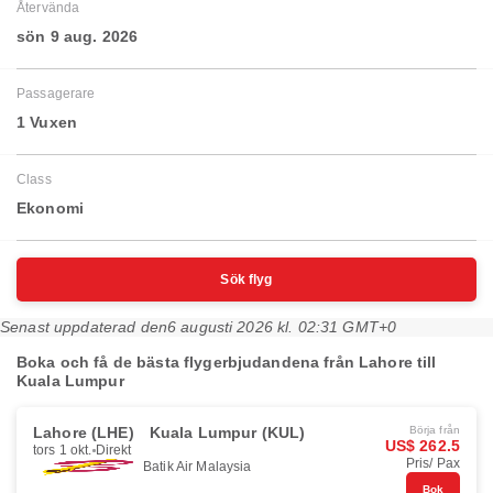
Återvända
sön 9 aug. 2026
Passagerare
1 Vuxen
Class
Ekonomi
Sök flyg
Senast uppdaterad den
6 augusti 2026 kl. 02:31 GMT+0
Boka och få de bästa flygerbjudandena från Lahore till
Kuala Lumpur
Lahore (LHE)
Kuala Lumpur (KUL)
Börja från
US$ 262.5
tors 1 okt.
Direkt
Pris/ Pax
Batik Air Malaysia
Bok