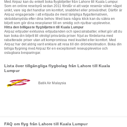
Med Airpaz kan du enkelt boka flygbiljetter från Lahore till Kuala Lumpur.
Som en online resebyrå sedan 2011 förstår vi att varje resenär söker något
unikt, vare sig det handlar om komfort, snabbhet eller prisvärdhet. Därför är
Airpaz engagerade i att erbjuda de mest lämpliga flygalternativen,
skräddarsydda efter dina behov. Med bara några klick kan du säkra en
biljett som gör dina reseplaner till en smidig och njutbar upplevelse.
Hitta den billigaste flygbiljetten till Kuala Lumpur
Airpaz erbjuder exklusiva erbjudanden och specialrabatter, vilket gör att du
kan boka din biljett till otroligt prisvärda priser. Njut av fördelarna med
rabatterade priser utan att kompromissa med kvalitet eller komfort. Med
Airpaz har det aldrig varit enklare att resa till din drömdestination. Boka din
billiga flygning med Airpaz för en exceptionell reseupplevelse och
oslagbara besparingar.
Lista över tillgängliga flygbolag från Lahore till Kuala
Lumpur
Batik Air Malaysia
FAQ om flyg från Lahore till Kuala Lumpur