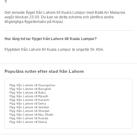
?
Det senaste flyget från Lahore till Kuala Lumpur med Batik Air Malaysia
avgår klockan 23:30. Du kan se detta schema och jämföra andra
tillgängliga flygalternativ på Airpaz.
Hur lång tid tar flyget från Lahore till Kuala Lumpur?
Flygtiden från Lahore till Kuala Lumpur är ungefär 5h 45m.
Populära rutter efter stad från Lahore
Flyg från Lahore till Guangzhou
Flyg från Lahore till Bangkok
Flyg från Lahore till Baku
Flyg från Lahore till Riyadh
Flyg från Lahore till Karachi
Flyg från Lahore till Doha
Flyg från Lahore till Jeddah
Flyg från Lahore till Sharjah
Flyg från Lahore till Abu Dhabi
Flyg från Lahore till Kuwait
Flyg från Lahore till Dubai