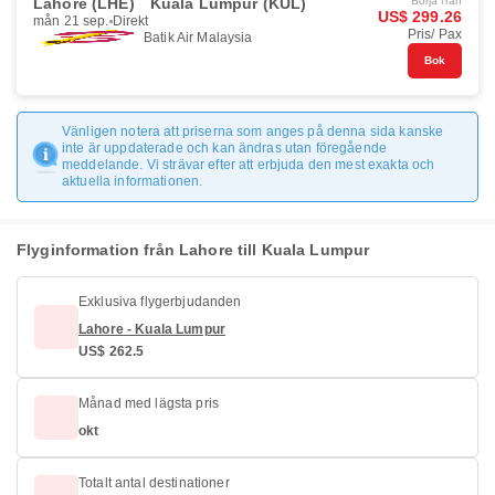
Lahore (LHE)
Kuala Lumpur (KUL)
Börja från
US$ 299.26
mån 21 sep.
Direkt
Pris/ Pax
Batik Air Malaysia
Bok
Vänligen notera att priserna som anges på denna sida kanske
inte är uppdaterade och kan ändras utan föregående
meddelande. Vi strävar efter att erbjuda den mest exakta och
aktuella informationen.
Flyginformation från Lahore till Kuala Lumpur
Exklusiva flygerbjudanden
Lahore - Kuala Lumpur
US$ 262.5
Månad med lägsta pris
okt
Totalt antal destinationer