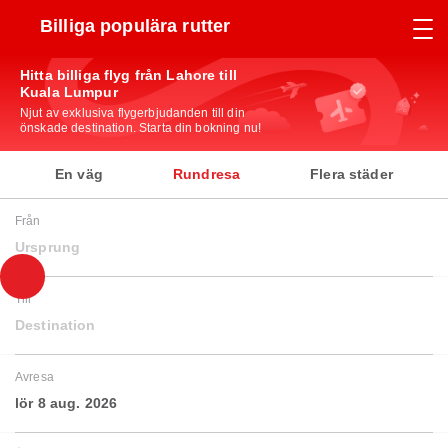
Billiga populära rutter
Hitta billiga flyg från Lahore till
Kuala Lumpur
Njut av exklusiva flygerbjudanden till din
önskade destination. Starta din bokning nu!
En väg
Rundresa
Flera städer
Från
Ursprung
Till
Destination
Avresa
lör 8 aug. 2026