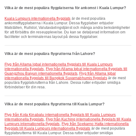
Vilka är de mest populära flygplatserna för ankomst i Kuala Lumpur?
Kuala Lumpurs internationella flygplats
är de mest populära
ankomstflygplatserna i Kuala Lumpur. Dessa flygplatser erbjuder
Matställen, Rullstol, Valutaväxlingstjänst och många andra bekvämligheter
för att förbättra din reseupplevelse. Du kan se detaljerad information om
faciliteter och terminalernas layout på dessa flygplatser.
Vilka är de mest populära flygrutterna från Lahore?
Flyg från Allama Iqbal internationella flygplats till Kuala Lumpurs
internationella flygplats
,
Flyg från Allama Iqbal internationella flygplats till
Guangzhou Baiyun internationella flygplats
,
Flyg från Allama Iqbal
internationella flygplats till Bangkok Suvarnabhumis flygplats
är de mest
populära flygplatsrutterna från Lahore. Dessa rutter erbjuder smidiga
förbindelser för din resa.
Vilka är de mest populära flygrutterna till Kuala Lumpur?
Flyg från Kota Kinabalu internationella flygplats till Kuala Lumpurs
internationella flygplats
,
Flyg från Kuching internationella flygplats till Kuala
Lumpurs internationella flygplats
,
Flyg från Soekarno Hatta internationella
flygplats till Kuala Lumpurs internationella flygplats
är de mest populära
flygplatsrutterna till Kuala Lumpur. Dessa rutter erbjuder smidiga