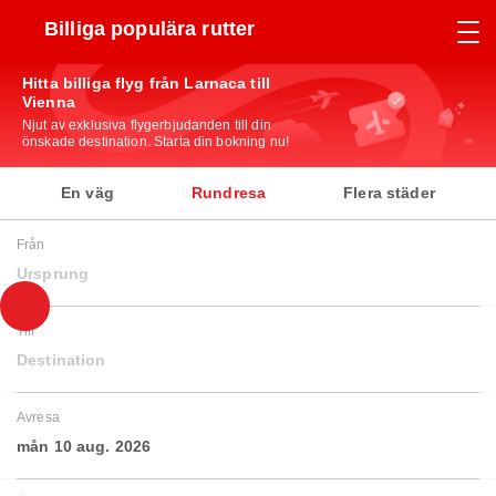
Billiga populära rutter
Hitta billiga flyg från Larnaca till
Vienna
Njut av exklusiva flygerbjudanden till din
önskade destination. Starta din bokning nu!
En väg
Rundresa
Flera städer
Från
Ursprung
Till
Destination
Avresa
mån 10 aug. 2026