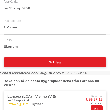
Återvända
tis 11 aug. 2026
Passagerare
1 Vuxen
Class
Ekonomi
Sök flyg
Senast uppdaterad den
8 augusti 2026 kl. 22:03 GMT+0
Boka och få de bästa flygerbjudandena från Larnaca till
Vienna
Larnaca (LCA)
Vienna (VIE)
Börja från
US$ 87.18
fre 18 sep.
Direkt
Pris/ Pax
Ryanair
Bok