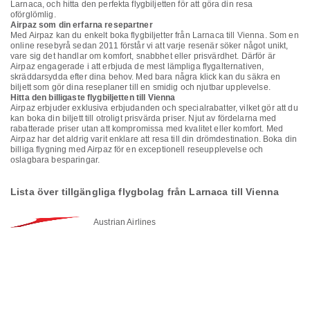
Larnaca, och hitta den perfekta flygbiljetten för att göra din resa
oförglömlig.
Airpaz som din erfarna resepartner
Med Airpaz kan du enkelt boka flygbiljetter från Larnaca till Vienna. Som en
online resebyrå sedan 2011 förstår vi att varje resenär söker något unikt,
vare sig det handlar om komfort, snabbhet eller prisvärdhet. Därför är
Airpaz engagerade i att erbjuda de mest lämpliga flygalternativen,
skräddarsydda efter dina behov. Med bara några klick kan du säkra en
biljett som gör dina reseplaner till en smidig och njutbar upplevelse.
Hitta den billigaste flygbiljetten till Vienna
Airpaz erbjuder exklusiva erbjudanden och specialrabatter, vilket gör att du
kan boka din biljett till otroligt prisvärda priser. Njut av fördelarna med
rabatterade priser utan att kompromissa med kvalitet eller komfort. Med
Airpaz har det aldrig varit enklare att resa till din drömdestination. Boka din
billiga flygning med Airpaz för en exceptionell reseupplevelse och
oslagbara besparingar.
Lista över tillgängliga flygbolag från Larnaca till Vienna
Austrian Airlines