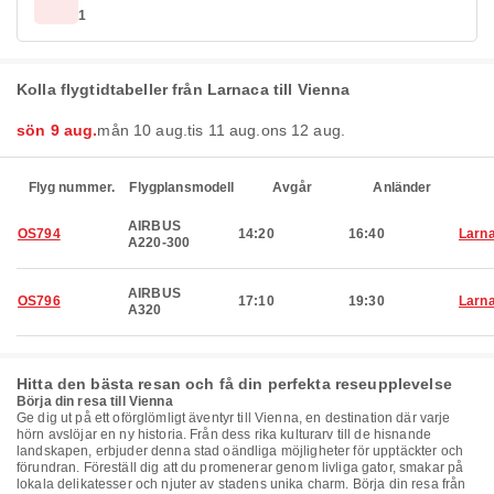
1
Kolla flygtidtabeller från Larnaca till Vienna
sön 9 aug.
mån 10 aug.
tis 11 aug.
ons 12 aug.
Flyg nummer.
Flygplansmodell
Avgår
Anländer
AIRBUS
OS794
14:20
16:40
Larn
A220-300
AIRBUS
OS796
17:10
19:30
Larn
A320
Hitta den bästa resan och få din perfekta reseupplevelse
Börja din resa till Vienna
Ge dig ut på ett oförglömligt äventyr till Vienna, en destination där varje
hörn avslöjar en ny historia. Från dess rika kulturarv till de hisnande
landskapen, erbjuder denna stad oändliga möjligheter för upptäckter och
förundran. Föreställ dig att du promenerar genom livliga gator, smakar på
lokala delikatesser och njuter av stadens unika charm. Börja din resa från