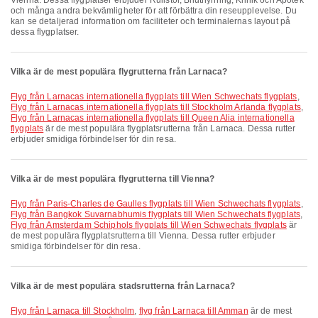
Vienna. Dessa flygplatser erbjuder Rullstol, Biluthyrning, Klinik och Apotek
och många andra bekvämligheter för att förbättra din reseupplevelse. Du
kan se detaljerad information om faciliteter och terminalernas layout på
dessa flygplatser.
Vilka är de mest populära flygrutterna från Larnaca?
Flyg från Larnacas internationella flygplats till Wien Schwechats flygplats
,
Flyg från Larnacas internationella flygplats till Stockholm Arlanda flygplats
,
Flyg från Larnacas internationella flygplats till Queen Alia internationella
flygplats
är de mest populära flygplatsrutterna från Larnaca. Dessa rutter
erbjuder smidiga förbindelser för din resa.
Vilka är de mest populära flygrutterna till Vienna?
Flyg från Paris-Charles de Gaulles flygplats till Wien Schwechats flygplats
,
Flyg från Bangkok Suvarnabhumis flygplats till Wien Schwechats flygplats
,
Flyg från Amsterdam Schiphols flygplats till Wien Schwechats flygplats
är
de mest populära flygplatsrutterna till Vienna. Dessa rutter erbjuder
smidiga förbindelser för din resa.
Vilka är de mest populära stadsrutterna från Larnaca?
flyg från Larnaca till Stockholm
,
flyg från Larnaca till Amman
är de mest