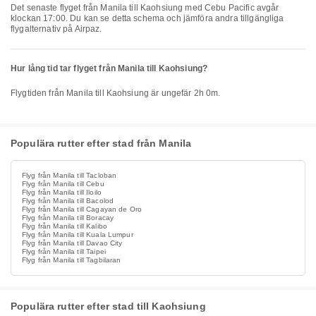
Det senaste flyget från Manila till Kaohsiung med Cebu Pacific avgår
klockan 17:00. Du kan se detta schema och jämföra andra tillgängliga
flygalternativ på Airpaz.
Hur lång tid tar flyget från Manila till Kaohsiung?
Flygtiden från Manila till Kaohsiung är ungefär 2h 0m.
Populära rutter efter stad från Manila
Flyg från Manila till Tacloban
Flyg från Manila till Cebu
Flyg från Manila till Iloilo
Flyg från Manila till Bacolod
Flyg från Manila till Cagayan de Oro
Flyg från Manila till Boracay
Flyg från Manila till Kalibo
Flyg från Manila till Kuala Lumpur
Flyg från Manila till Davao City
Flyg från Manila till Taipei
Flyg från Manila till Tagbilaran
Populära rutter efter stad till Kaohsiung