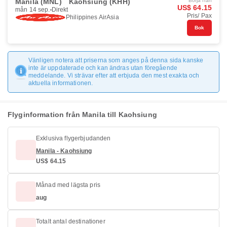
Manila (MNL)
Kaohsiung (KHH)
Börja från
US$ 64.15
mån 14 sep.
Direkt
Pris/ Pax
Philippines AirAsia
Bok
Vänligen notera att priserna som anges på denna sida kanske
inte är uppdaterade och kan ändras utan föregående
meddelande. Vi strävar efter att erbjuda den mest exakta och
aktuella informationen.
Flyginformation från Manila till Kaohsiung
Exklusiva flygerbjudanden
Manila - Kaohsiung
US$ 64.15
Månad med lägsta pris
aug
Totalt antal destinationer