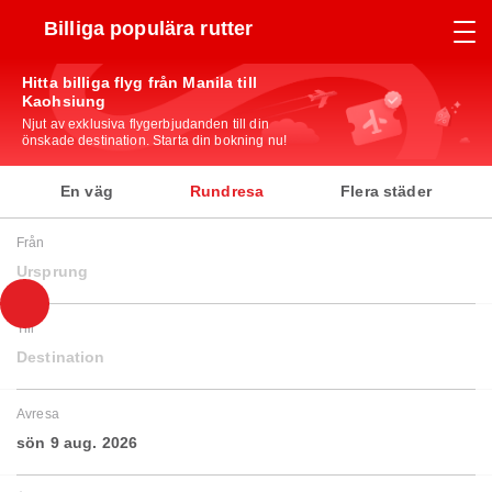
Billiga populära rutter
Hitta billiga flyg från Manila till
Kaohsiung
Njut av exklusiva flygerbjudanden till din
önskade destination. Starta din bokning nu!
En väg
Rundresa
Flera städer
Från
Ursprung
Till
Destination
Avresa
sön 9 aug. 2026