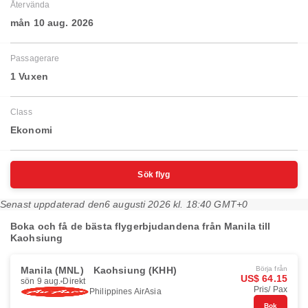
Återvända
mån 10 aug. 2026
Passagerare
1 Vuxen
Class
Ekonomi
Sök flyg
Senast uppdaterad den
6 augusti 2026 kl. 18:40 GMT+0
Boka och få de bästa flygerbjudandena från Manila till
Kaohsiung
Manila (MNL)
Kaohsiung (KHH)
Börja från
US$ 64.15
sön 9 aug.
Direkt
Pris/ Pax
Philippines AirAsia
Bok