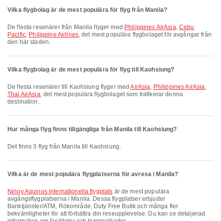
Vilka flygbolag är de mest populära för flyg från Manila?
De flesta resenärer från Manila flyger med
Philippines AirAsia
,
Cebu
Pacific
,
Philippine Airlines
, det mest populära flygbolaget för avgångar från
den här staden.
Vilka flygbolag är de mest populära för flyg till Kaohsiung?
De flesta resenärer till Kaohsiung flyger med
AirAsia
,
Philippines AirAsia
,
Thai AirAsia
, det mest populära flygbolaget som trafikerar denna
destination.
Hur många flyg finns tillgängliga från Manila till Kaohsiung?
Det finns 3 flyg från Manila till Kaohsiung.
Vilka är de mest populära flygplatserna för avresa i Manila?
Ninoy Aquinos internationella flygplats
är de mest populära
avgångsflygplatserna i Manila. Dessa flygplatser erbjuder
Banktjänster/ATM, Rökområde, Duty Free Butik och många fler
bekvämligheter för att förbättra din reseupplevelse. Du kan se detaljerad