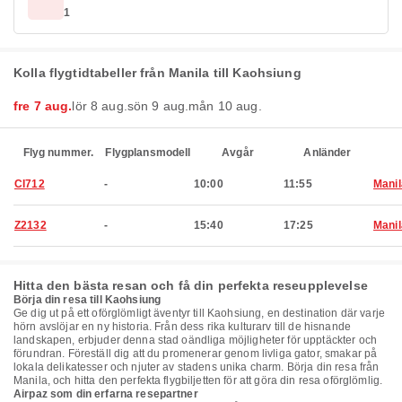
1
Kolla flygtidtabeller från Manila till Kaohsiung
fre 7 aug.
lör 8 aug.
sön 9 aug.
mån 10 aug.
Flyg nummer.
Flygplansmodell
Avgår
Anländer
CI712
-
10:00
11:55
Manil
Z2132
-
15:40
17:25
Manil
Hitta den bästa resan och få din perfekta reseupplevelse
Börja din resa till Kaohsiung
Ge dig ut på ett oförglömligt äventyr till Kaohsiung, en destination där varje
hörn avslöjar en ny historia. Från dess rika kulturarv till de hisnande
landskapen, erbjuder denna stad oändliga möjligheter för upptäckter och
förundran. Föreställ dig att du promenerar genom livliga gator, smakar på
lokala delikatesser och njuter av stadens unika charm. Börja din resa från
Manila, och hitta den perfekta flygbiljetten för att göra din resa oförglömlig.
Airpaz som din erfarna resepartner