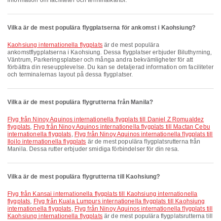
information om faciliteter och terminalkartor.
Vilka är de mest populära flygplatserna för ankomst i Kaohsiung?
Kaohsiung internationella flygplats
är de mest populära
ankomstflygplatserna i Kaohsiung. Dessa flygplatser erbjuder Biluthyrning,
Väntrum, Parkeringsplatser och många andra bekvämligheter för att
förbättra din reseupplevelse. Du kan se detaljerad information om faciliteter
och terminalernas layout på dessa flygplatser.
Vilka är de mest populära flygrutterna från Manila?
Flyg från Ninoy Aquinos internationella flygplats till Daniel Z Romualdez
flygplats
,
Flyg från Ninoy Aquinos internationella flygplats till Mactan Cebu
internationella flygplats
,
Flyg från Ninoy Aquinos internationella flygplats till
Iloilo internationella flygplats
är de mest populära flygplatsrutterna från
Manila. Dessa rutter erbjuder smidiga förbindelser för din resa.
Vilka är de mest populära flygrutterna till Kaohsiung?
Flyg från Kansai internationella flygplats till Kaohsiung internationella
flygplats
,
Flyg från Kuala Lumpurs internationella flygplats till Kaohsiung
internationella flygplats
,
Flyg från Ninoy Aquinos internationella flygplats till
Kaohsiung internationella flygplats
är de mest populära flygplatsrutterna till