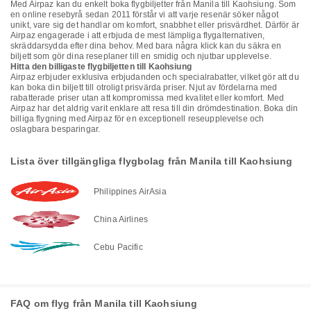
Med Airpaz kan du enkelt boka flygbiljetter från Manila till Kaohsiung. Som
en online resebyrå sedan 2011 förstår vi att varje resenär söker något
unikt, vare sig det handlar om komfort, snabbhet eller prisvärdhet. Därför är
Airpaz engagerade i att erbjuda de mest lämpliga flygalternativen,
skräddarsydda efter dina behov. Med bara några klick kan du säkra en
biljett som gör dina reseplaner till en smidig och njutbar upplevelse.
Hitta den billigaste flygbiljetten till Kaohsiung
Airpaz erbjuder exklusiva erbjudanden och specialrabatter, vilket gör att du
kan boka din biljett till otroligt prisvärda priser. Njut av fördelarna med
rabatterade priser utan att kompromissa med kvalitet eller komfort. Med
Airpaz har det aldrig varit enklare att resa till din drömdestination. Boka din
billiga flygning med Airpaz för en exceptionell reseupplevelse och
oslagbara besparingar.
Lista över tillgängliga flygbolag från Manila till Kaohsiung
Philippines AirAsia
China Airlines
Cebu Pacific
FAQ om flyg från Manila till Kaohsiung