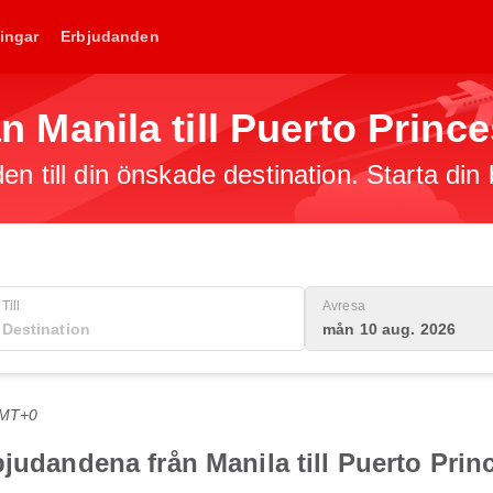
ingar
Erbjudanden
rån Manila till Puerto Princ
en till din önskade destination. Starta din
Till
Avresa
mån 10 aug. 2026
GMT+0
judandena från Manila till Puerto Prin