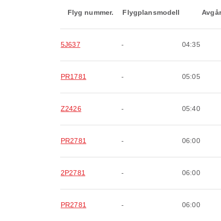
Flyg nummer.
Flygplansmodell
Avgå
5J637
-
04:35
PR1781
-
05:05
Z2426
-
05:40
PR2781
-
06:00
2P2781
-
06:00
PR2781
-
06:00