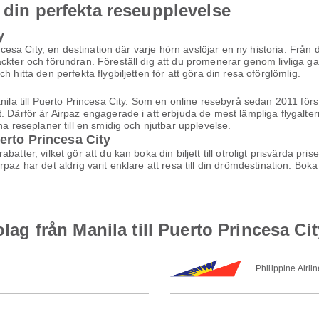
 din perfekta reseupplevelse
y
incesa City, en destination där varje hörn avslöjar en ny historia. Från 
ckter och förundran. Föreställ dig att du promenerar genom livliga ga
 hitta den perfekta flygbiljetten för att göra din resa oförglömlig.
nila till Puerto Princesa City. Som en online resebyrå sedan 2011 först
. Därför är Airpaz engagerade i att erbjuda de mest lämpliga flygalt
na reseplaner till en smidig och njutbar upplevelse.
Puerto Princesa City
atter, vilket gör att du kan boka din biljett till otroligt prisvärda pri
az har det aldrig varit enklare att resa till din drömdestination. Boka 
olag från Manila till Puerto Princesa Cit
Philippine Airli