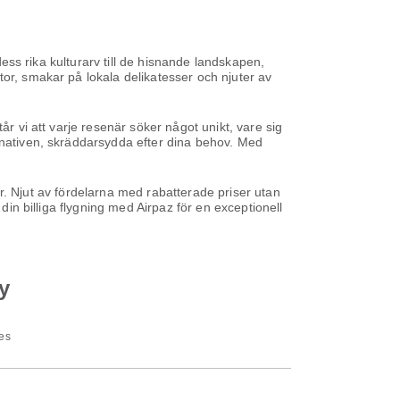
dess rika kulturarv till de hisnande landskapen,
tor, smakar på lokala delikatesser och njuter av
år vi att varje resenär söker något unikt, vare sig
ernativen, skräddarsydda efter dina behov. Med
ser. Njut av fördelarna med rabatterade priser utan
din billiga flygning med Airpaz för en exceptionell
y
nes