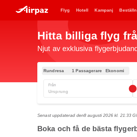
Flyg
Hotell
Kampanj
Beställn
Hitta billiga flyg f
Njut av exklusiva flygerbjudand
Rundresa
1 Passagerare
Ekonomi
Från
Senast uppdaterad den
8 augusti 2026 kl. 21:33 
Boka och få de bästa flygerb