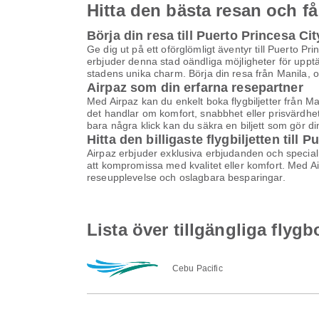
Hitta den bästa resan och få
Börja din resa till Puerto Princesa Cit
Ge dig ut på ett oförglömligt äventyr till Puerto Pr
erbjuder denna stad oändliga möjligheter för upptä
stadens unika charm. Börja din resa från Manila, och
Airpaz som din erfarna resepartner
Med Airpaz kan du enkelt boka flygbiljetter från Ma
det handlar om komfort, snabbhet eller prisvärdhet
bara några klick kan du säkra en biljett som gör di
Hitta den billigaste flygbiljetten till 
Airpaz erbjuder exklusiva erbjudanden och specialrab
att kompromissa med kvalitet eller komfort. Med Airp
reseupplevelse och oslagbara besparingar.
Lista över tillgängliga flygb
Cebu Pacific