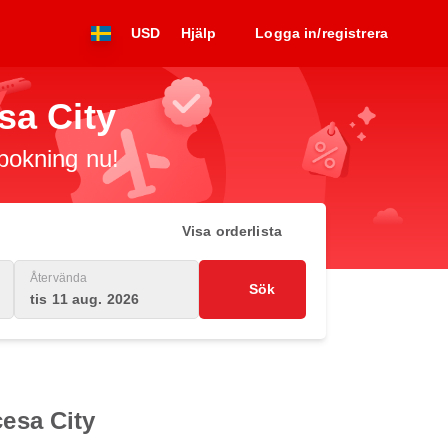
USD
Hjälp
Logga in/registrera
esa City
 bokning nu!
Visa orderlista
Återvända
Sök
tis 11 aug. 2026
cesa City