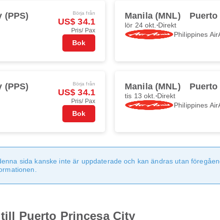
Börja från
y (PPS)
Manila (MNL)
Puerto
US$ 34.1
lör 24 okt.
Direkt
Pris/ Pax
Philippines Air
Bok
Börja från
y (PPS)
Manila (MNL)
Puerto
US$ 34.1
tis 13 okt.
Direkt
Pris/ Pax
Philippines Air
Bok
denna sida kanske inte är uppdaterade och kan ändras utan föregåen
formationen.
till Puerto Princesa City