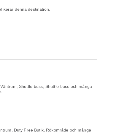
afikerar denna destination.
r Väntrum, Shuttle-buss, Shuttle-buss och många
r.
 Väntrum, Duty Free Butik, Rökområde och många