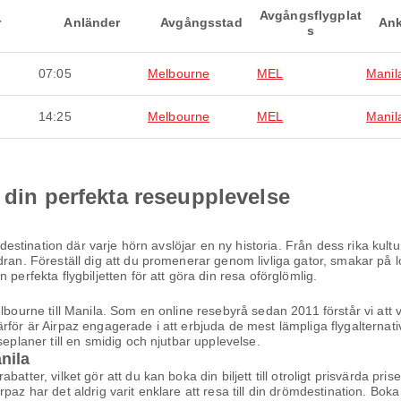
Avgångsflygplat
r
Anländer
Avgångsstad
Ank
s
07:05
Melbourne
MEL
Manil
14:25
Melbourne
MEL
Manil
 din perfekta reseupplevelse
n destination där varje hörn avslöjar en ny historia. Från dess rika kul
dran. Föreställ dig att du promenerar genom livliga gator, smakar på l
perfekta flygbiljetten för att göra din resa oförglömlig.
lbourne till Manila. Som en online resebyrå sedan 2011 förstår vi att 
ärför är Airpaz engagerade i att erbjuda de mest lämpliga flygalterna
seplaner till en smidig och njutbar upplevelse.
anila
atter, vilket gör att du kan boka din biljett till otroligt prisvärda pri
az har det aldrig varit enklare att resa till din drömdestination. Boka 