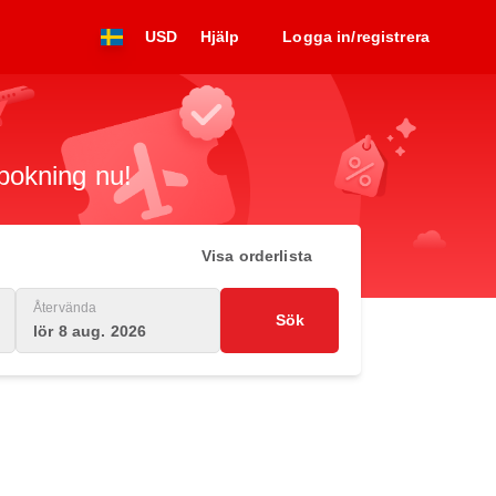
USD
Hjälp
Logga in/registrera
 bokning nu!
Visa orderlista
Återvända
Sök
lör 8 aug. 2026