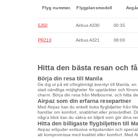
Flyg nummer.
Flygplansmodell
Avgå
5J50
Airbus A330
00:35
PR210
Airbus A321
08:00
Hitta den bästa resan och få
Börja din resa till Manila
Ge dig ut på ett oförglömligt äventyr till Manila, e
stad oändliga möjligheter för upptäckter och förun
charm. Börja din resa från Melbourne, och hitta den 
Airpaz som din erfarna resepartner
Med Airpaz kan du enkelt boka flygbiljetter från Me
handlar om komfort, snabbhet eller prisvärdhet. D
några klick kan du säkra en biljett som gör dina re
Hitta den billigaste flygbiljetten till M
Airpaz erbjuder exklusiva erbjudanden och specialrab
att kompromissa med kvalitet eller komfort. Med Airp