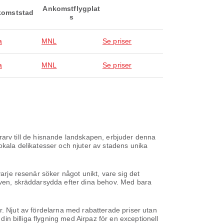
Ankomstflygplat
omststad
s
a
MNL
Se priser
a
MNL
Se priser
turarv till de hisnande landskapen, erbjuder denna
okala delikatesser och njuter av stadens unika
varje resenär söker något unikt, vare sig det
tiven, skräddarsydda efter dina behov. Med bara
ser. Njut av fördelarna med rabatterade priser utan
din billiga flygning med Airpaz för en exceptionell