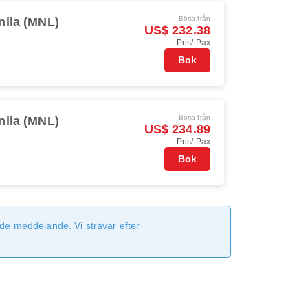
Börja från
nila (MNL)
US$ 232.38
Pris/ Pax
Bok
Börja från
nila (MNL)
US$ 234.89
Pris/ Pax
Bok
de meddelande. Vi strävar efter