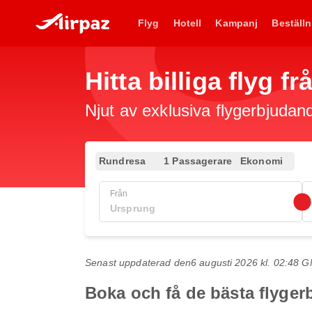
Flyg
Hotell
Kampanj
Beställn
Hitta billiga flyg f
Njut av exklusiva flygerbjudand
Rundresa
1 Passagerare
Ekonomi
Från
Senast uppdaterad den
6 augusti 2026 kl. 02:48 
Boka och få de bästa flyger