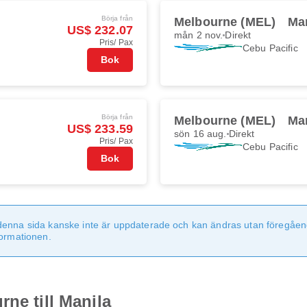
Börja från
Melbourne (MEL)
Ma
US$ 232.07
mån 2 nov.
Direkt
Pris/ Pax
Cebu Pacific
Bok
Börja från
Melbourne (MEL)
Ma
US$ 233.59
sön 16 aug.
Direkt
Pris/ Pax
Cebu Pacific
Bok
denna sida kanske inte är uppdaterade och kan ändras utan föregåen
formationen.
ne till Manila