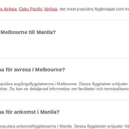
es AirAsia
,
Cebu Pacific
,
AirAsia
, det mest populära flygbolaget som tr
 Melbourne till Manila?
na för avresa i Melbourne?
pulära avgångsflygplatserna i Melbourne. Dessa flygplatser erbjude
else. Du kan se detaljerad information om faciliteter och terminalkarto
na för ankomst i Manila?
populära ankomstflygplatserna i Manila. Dessa flygplatser erbjuder