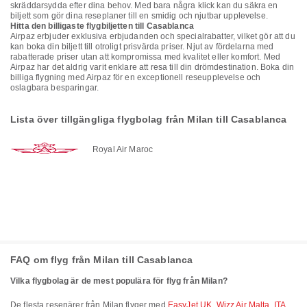
skräddarsydda efter dina behov. Med bara några klick kan du säkra en
biljett som gör dina reseplaner till en smidig och njutbar upplevelse.
Hitta den billigaste flygbiljetten till Casablanca
Airpaz erbjuder exklusiva erbjudanden och specialrabatter, vilket gör att du
kan boka din biljett till otroligt prisvärda priser. Njut av fördelarna med
rabatterade priser utan att kompromissa med kvalitet eller komfort. Med
Airpaz har det aldrig varit enklare att resa till din drömdestination. Boka din
billiga flygning med Airpaz för en exceptionell reseupplevelse och
oslagbara besparingar.
Lista över tillgängliga flygbolag från Milan till Casablanca
Royal Air Maroc
FAQ om flyg från Milan till Casablanca
Vilka flygbolag är de mest populära för flyg från Milan?
De flesta resenärer från Milan flyger med
EasyJet UK
,
Wizz Air Malta
,
ITA