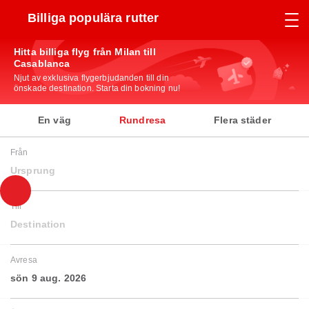
Billiga populära rutter
Hitta billiga flyg från Milan till
Casablanca
Njut av exklusiva flygerbjudanden till din
önskade destination. Starta din bokning nu!
En väg
Rundresa
Flera städer
Från
Ursprung
Till
Destination
Avresa
sön 9 aug. 2026