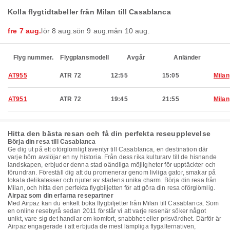
Kolla flygtidtabeller från Milan till Casablanca
fre 7 aug.
lör 8 aug.
sön 9 aug.
mån 10 aug.
Flyg nummer.
Flygplansmodell
Avgår
Anländer
AT955
ATR 72
12:55
15:05
Milan
AT951
ATR 72
19:45
21:55
Milan
Hitta den bästa resan och få din perfekta reseupplevelse
Börja din resa till Casablanca
Ge dig ut på ett oförglömligt äventyr till Casablanca, en destination där
varje hörn avslöjar en ny historia. Från dess rika kulturarv till de hisnande
landskapen, erbjuder denna stad oändliga möjligheter för upptäckter och
förundran. Föreställ dig att du promenerar genom livliga gator, smakar på
lokala delikatesser och njuter av stadens unika charm. Börja din resa från
Milan, och hitta den perfekta flygbiljetten för att göra din resa oförglömlig.
Airpaz som din erfarna resepartner
Med Airpaz kan du enkelt boka flygbiljetter från Milan till Casablanca. Som
en online resebyrå sedan 2011 förstår vi att varje resenär söker något
unikt, vare sig det handlar om komfort, snabbhet eller prisvärdhet. Därför är
Airpaz engagerade i att erbjuda de mest lämpliga flygalternativen,