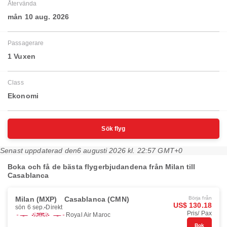
Återvända
mån 10 aug. 2026
Passagerare
1 Vuxen
Class
Ekonomi
Sök flyg
Senast uppdaterad den
6 augusti 2026 kl. 22:57 GMT+0
Boka och få de bästa flygerbjudandena från Milan till
Casablanca
Milan (MXP)
Casablanca (CMN)
Börja från
US$ 130.18
sön 6 sep.
Direkt
Pris/ Pax
Royal Air Maroc
Bok