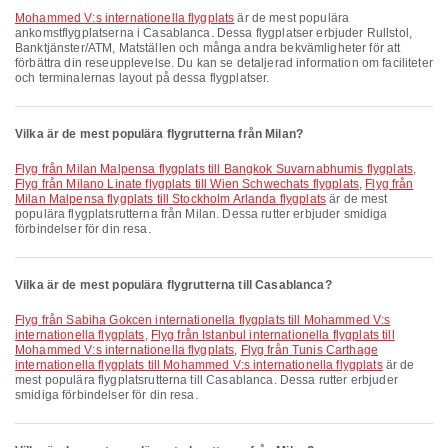
Mohammed V:s internationella flygplats
är de mest populära
ankomstflygplatserna i Casablanca. Dessa flygplatser erbjuder Rullstol,
Banktjänster/ATM, Matställen och många andra bekvämligheter för att
förbättra din reseupplevelse. Du kan se detaljerad information om faciliteter
och terminalernas layout på dessa flygplatser.
Vilka är de mest populära flygrutterna från Milan?
Flyg från Milan Malpensa flygplats till Bangkok Suvarnabhumis flygplats
,
Flyg från Milano Linate flygplats till Wien Schwechats flygplats
,
Flyg från
Milan Malpensa flygplats till Stockholm Arlanda flygplats
är de mest
populära flygplatsrutterna från Milan. Dessa rutter erbjuder smidiga
förbindelser för din resa.
Vilka är de mest populära flygrutterna till Casablanca?
Flyg från Sabiha Gokcen internationella flygplats till Mohammed V:s
internationella flygplats
,
Flyg från Istanbul internationella flygplats till
Mohammed V:s internationella flygplats
,
Flyg från Tunis Carthage
internationella flygplats till Mohammed V:s internationella flygplats
är de
mest populära flygplatsrutterna till Casablanca. Dessa rutter erbjuder
smidiga förbindelser för din resa.