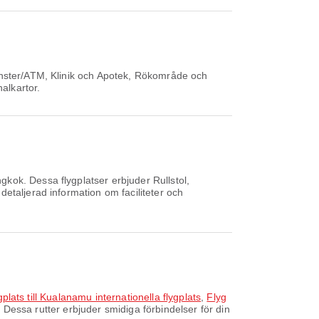
änster/ATM, Klinik och Apotek, Rökområde och
alkartor.
kok. Dessa flygplatser erbjuder Rullstol,
etaljerad information om faciliteter och
plats till Kualanamu internationella flygplats
,
Flyg
Dessa rutter erbjuder smidiga förbindelser för din