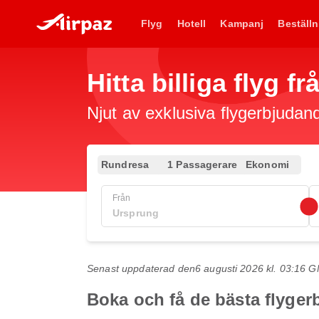
Flyg
Hotell
Kampanj
Beställn
Hitta billiga flyg 
Njut av exklusiva flygerbjudand
Rundresa
1 Passagerare
Ekonomi
Från
Senast uppdaterad den
6 augusti 2026 kl. 03:16 
Boka och få de bästa flyger