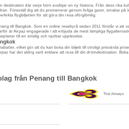
 en destination där varje hörn avslöjar en ny historia. Från dess rika k
dran. Föreställ dig att du promenerar genom livliga gator, smakar på l
fekta flygbiljetten för att göra din resa oförglömlig.
nang till Bangkok. Som en online resebyrå sedan 2011 förstår vi att va
ärför är Airpaz engagerade i att erbjuda de mest lämpliga flygalterna
seplaner till en smidig och njutbar upplevelse.
Bangkok
atter, vilket gör att du kan boka din biljett till otroligt prisvärda pri
az har det aldrig varit enklare att resa till din drömdestination. Boka 
bolag från Penang till Bangkok
Thai Airways