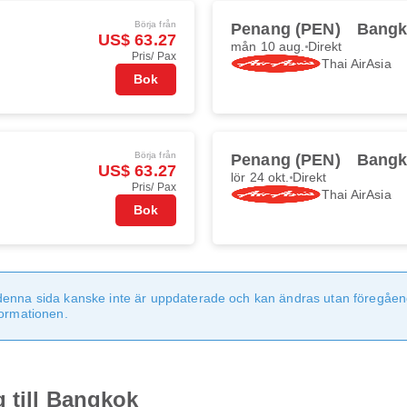
Börja från
Penang (PEN)
Bangk
US$ 63.27
mån 10 aug.
Direkt
Pris/ Pax
Thai AirAsia
Bok
Börja från
Penang (PEN)
Bangk
US$ 63.27
lör 24 okt.
Direkt
Pris/ Pax
Thai AirAsia
Bok
denna sida kanske inte är uppdaterade och kan ändras utan föregåen
formationen.
 till Bangkok