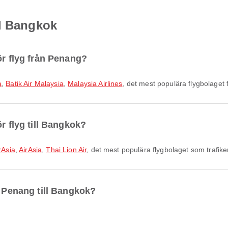
ll Bangkok
ör flyg från Penang?
a
,
Batik Air Malaysia
,
Malaysia Airlines
, det mest populära flygbolaget
r flyg till Bangkok?
rAsia
,
AirAsia
,
Thai Lion Air
, det mest populära flygbolaget som trafike
n Penang till Bangkok?