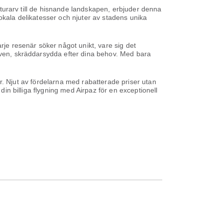
ulturarv till de hisnande landskapen, erbjuder denna
okala delikatesser och njuter av stadens unika
rje resenär söker något unikt, vare sig det
tiven, skräddarsydda efter dina behov. Med bara
ser. Njut av fördelarna med rabatterade priser utan
din billiga flygning med Airpaz för en exceptionell