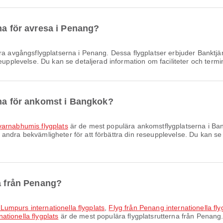
na för avresa i Penang?
a avgångsflygplatserna i Penang. Dessa flygplatser erbjuder Banktj
eupplevelse. Du kan se detaljerad information om faciliteter och termin
rna för ankomst i Bangkok?
arnabhumis flygplats
är de mest populära ankomstflygplatserna i Bang
ndra bekvämligheter för att förbättra din reseupplevelse. Du kan se d
na från Penang?
a Lumpurs internationella flygplats
,
Flyg från Penang internationella flyg
nationella flygplats
är de mest populära flygplatsrutterna från Penang. 