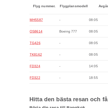
Flyg nummer.
Flygplansmodell
Avgå
MH5587
-
08:05
OS8614
Boeing 777
08:05
TG426
-
08:05
TK8162
-
08:05
FD324
-
14:05
FD322
-
18:55
Hitta den bästa resan och få
Börja din resa till Bangkok