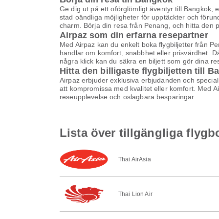
Ge dig ut på ett oförglömligt äventyr till Bangkok,
stad oändliga möjligheter för upptäckter och förun
charm. Börja din resa från Penang, och hitta den per
Airpaz som din erfarna resepartner
Med Airpaz kan du enkelt boka flygbiljetter från Pe
handlar om komfort, snabbhet eller prisvärdhet. D
några klick kan du säkra en biljett som gör dina re
Hitta den billigaste flygbiljetten till 
Airpaz erbjuder exklusiva erbjudanden och specialrab
att kompromissa med kvalitet eller komfort. Med Airp
reseupplevelse och oslagbara besparingar.
Lista över tillgängliga flyg
Thai AirAsia
Thai Lion Air