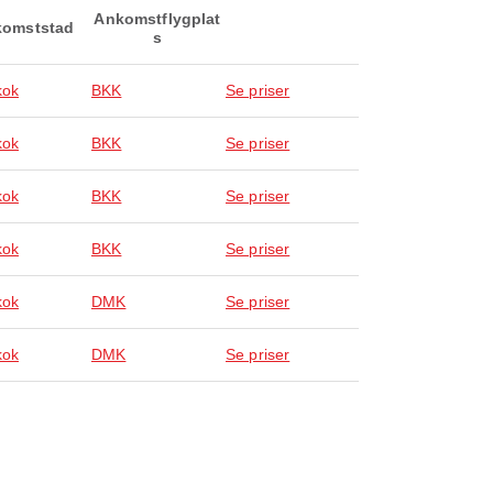
Ankomstflygplat
omststad
s
kok
BKK
Se priser
kok
BKK
Se priser
kok
BKK
Se priser
kok
BKK
Se priser
kok
DMK
Se priser
kok
DMK
Se priser