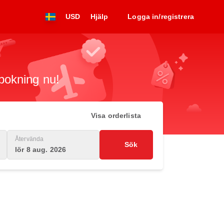
USD
Hjälp
Logga in/registrera
 bokning nu!
Visa orderlista
Återvända
Sök
lör 8 aug. 2026