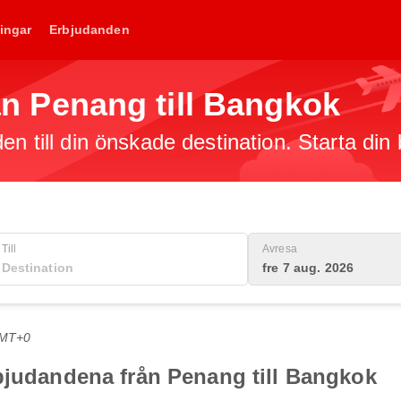
ingar
Erbjudanden
från Penang till Bangkok
en till din önskade destination. Starta din
Till
Avresa
fre 7 aug. 2026
GMT+0
bjudandena från Penang till Bangkok