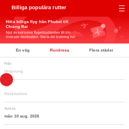
Billiga populära rutter
Hitta billiga flyg från Phuket till
Chiang Rai
Njut av exklusiva flygerbjudanden till din
önskade destination. Starta din bokning nu!
En väg
Rundresa
Flera städer
Från
Ursprung
Till
Destination
Avresa
mån 10 aug. 2026