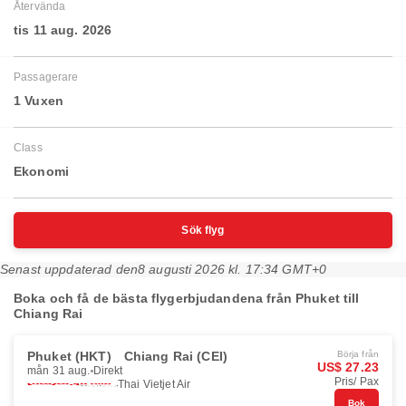
Återvända
tis 11 aug. 2026
Passagerare
1 Vuxen
Class
Ekonomi
Sök flyg
Senast uppdaterad den
8 augusti 2026 kl. 17:34 GMT+0
Boka och få de bästa flygerbjudandena från Phuket till
Chiang Rai
Phuket (HKT)
Chiang Rai (CEI)
Börja från
US$ 27.23
mån 31 aug.
Direkt
Pris/ Pax
Thai Vietjet Air
Bok