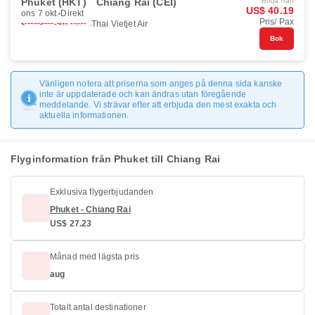
Phuket (HKT)
Chiang Rai (CEI)
Börja från
US$ 40.19
ons 7 okt.
Direkt
Pris/ Pax
Thai Vietjet Air
Bok
Vänligen notera att priserna som anges på denna sida kanske
inte är uppdaterade och kan ändras utan föregående
meddelande. Vi strävar efter att erbjuda den mest exakta och
aktuella informationen.
Flyginformation från Phuket till Chiang Rai
Exklusiva flygerbjudanden
Phuket - Chiang Rai
US$ 27.23
Månad med lägsta pris
aug
Totalt antal destinationer