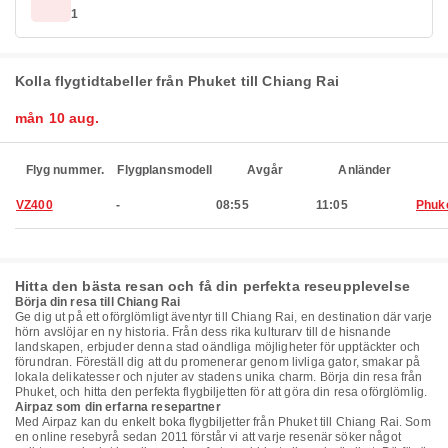
1
Kolla flygtidtabeller från Phuket till Chiang Rai
mån 10 aug.
Flyg nummer.
Flygplansmodell
Avgår
Anländer
VZ400
-
08:55
11:05
Phuk
Hitta den bästa resan och få din perfekta reseupplevelse
Börja din resa till Chiang Rai
Ge dig ut på ett oförglömligt äventyr till Chiang Rai, en destination där varje
hörn avslöjar en ny historia. Från dess rika kulturarv till de hisnande
landskapen, erbjuder denna stad oändliga möjligheter för upptäckter och
förundran. Föreställ dig att du promenerar genom livliga gator, smakar på
lokala delikatesser och njuter av stadens unika charm. Börja din resa från
Phuket, och hitta den perfekta flygbiljetten för att göra din resa oförglömlig.
Airpaz som din erfarna resepartner
Med Airpaz kan du enkelt boka flygbiljetter från Phuket till Chiang Rai. Som
en online resebyrå sedan 2011 förstår vi att varje resenär söker något