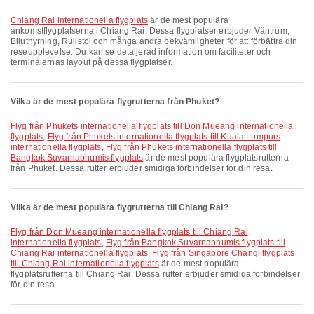
Chiang Rai internationella flygplats
är de mest populära
ankomstflygplatserna i Chiang Rai. Dessa flygplatser erbjuder Väntrum,
Biluthyrning, Rullstol och många andra bekvämligheter för att förbättra din
reseupplevelse. Du kan se detaljerad information om faciliteter och
terminalernas layout på dessa flygplatser.
Vilka är de mest populära flygrutterna från Phuket?
Flyg från Phukets internationella flygplats till Don Mueang internationella
flygplats
,
Flyg från Phukets internationella flygplats till Kuala Lumpurs
internationella flygplats
,
Flyg från Phukets internationella flygplats till
Bangkok Suvarnabhumis flygplats
är de mest populära flygplatsrutterna
från Phuket. Dessa rutter erbjuder smidiga förbindelser för din resa.
Vilka är de mest populära flygrutterna till Chiang Rai?
Flyg från Don Mueang internationella flygplats till Chiang Rai
internationella flygplats
,
Flyg från Bangkok Suvarnabhumis flygplats till
Chiang Rai internationella flygplats
,
Flyg från Singapore Changi flygplats
till Chiang Rai internationella flygplats
är de mest populära
flygplatsrutterna till Chiang Rai. Dessa rutter erbjuder smidiga förbindelser
för din resa.