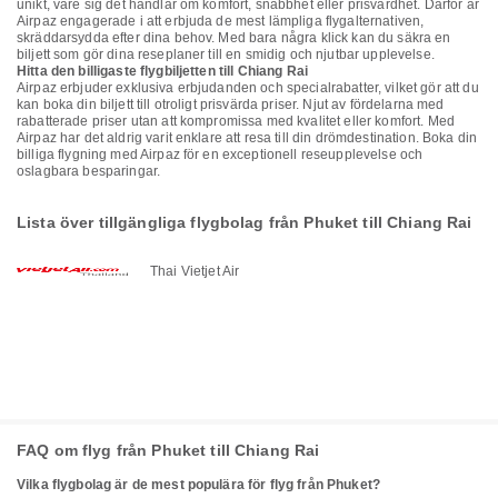
unikt, vare sig det handlar om komfort, snabbhet eller prisvärdhet. Därför är
Airpaz engagerade i att erbjuda de mest lämpliga flygalternativen,
skräddarsydda efter dina behov. Med bara några klick kan du säkra en
biljett som gör dina reseplaner till en smidig och njutbar upplevelse.
Hitta den billigaste flygbiljetten till Chiang Rai
Airpaz erbjuder exklusiva erbjudanden och specialrabatter, vilket gör att du
kan boka din biljett till otroligt prisvärda priser. Njut av fördelarna med
rabatterade priser utan att kompromissa med kvalitet eller komfort. Med
Airpaz har det aldrig varit enklare att resa till din drömdestination. Boka din
billiga flygning med Airpaz för en exceptionell reseupplevelse och
oslagbara besparingar.
Lista över tillgängliga flygbolag från Phuket till Chiang Rai
Thai Vietjet Air
FAQ om flyg från Phuket till Chiang Rai
Vilka flygbolag är de mest populära för flyg från Phuket?