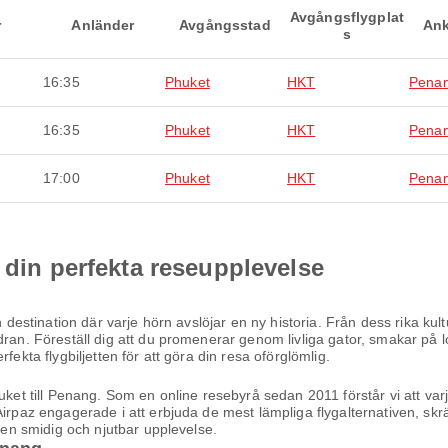
Avgångsflygplat
r
Anländer
Avgångsstad
Ank
s
16:35
Phuket
HKT
Pena
16:35
Phuket
HKT
Pena
17:00
Phuket
HKT
Pena
 din perfekta reseupplevelse
en destination där varje hörn avslöjar en ny historia. Från dess rika ku
dran. Föreställ dig att du promenerar genom livliga gator, smakar på l
fekta flygbiljetten för att göra din resa oförglömlig.
uket till Penang. Som en online resebyrå sedan 2011 förstår vi att var
Airpaz engagerade i att erbjuda de mest lämpliga flygalternativen, sk
l en smidig och njutbar upplevelse.