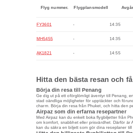
Flyg nummer.
Flygplansmodell
Avgå
FY3601
-
14:35
MH5455
-
14:35
AK1821
-
14:55
Hitta den bästa resan och få
Börja din resa till Penang
Ge dig ut på ett oförglömligt äventyr till Penang, 
stad oändliga möjligheter för upptäckter och förun
charm. Börja din resa från Phuket, och hitta den per
Airpaz som din erfarna resepartner
Med Airpaz kan du enkelt boka flygbiljetter från Ph
om komfort, snabbhet eller prisvärdhet. Därför är 
kan du säkra en biljett som gör dina reseplaner til