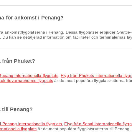
rna för ankomst i Penang?
ra ankomstflygplatserna i Penang. Dessa flygplatser erbjuder Shut
. Du kan se detaljerad information om faciliteter och terminalernas lay
a från Phuket?
 Mueang internationella flygplats
,
Flyg från Phukets internationella flygp
ngkok Suvarnabhumis flygplats
är de mest populära flygplatsrutterna frå
 till Penang?
ll Penang internationella flygplats
,
Flyg från Senai internationella flygpl
rnationella flygplats
är de mest populära flygplatsrutterna till Penang.