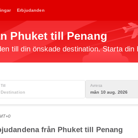
ingar
Erbjudanden
rån Phuket till Penang
en till din önskade destination. Starta din
Till
Avresa
mån 10 aug. 2026
GMT+0
bjudandena från Phuket till Penang