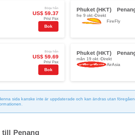
Börja från
Phuket (HKT)
Penan
US$ 59.37
fre 9 okt.
Direkt
Pris/ Pax
FireFly
Bok
Börja från
Phuket (HKT)
Penan
US$ 59.69
mån 19 okt.
Direkt
Pris/ Pax
AirAsia
Bok
denna sida kanske inte är uppdaterade och kan ändras utan föregåen
formationen.
 till Penang