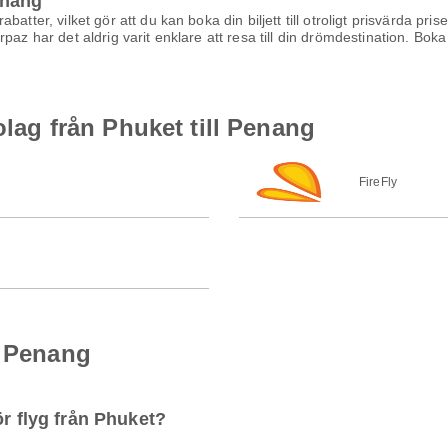
Penang
atter, vilket gör att du kan boka din biljett till otroligt prisvärda pri
az har det aldrig varit enklare att resa till din drömdestination. Boka 
bolag från Phuket till Penang
FireFly
l Penang
ör flyg från Phuket?