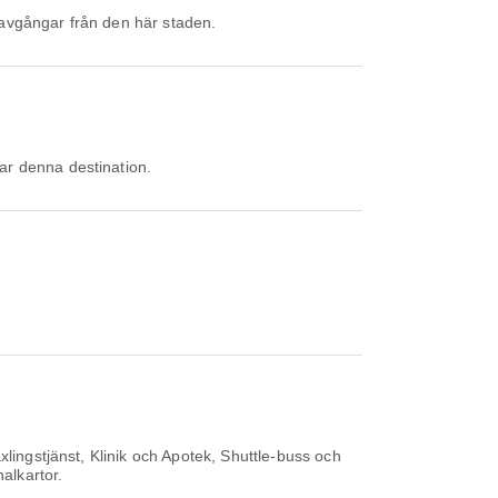
 avgångar från den här staden.
rar denna destination.
lingstjänst, Klinik och Apotek, Shuttle-buss och
alkartor.