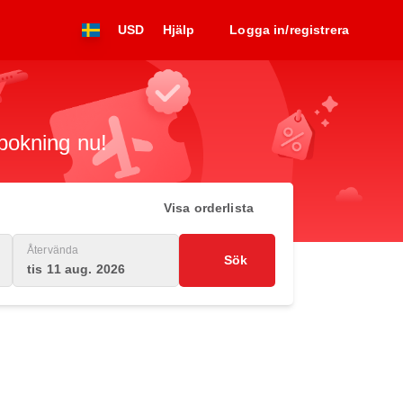
USD
Hjälp
Logga in/registrera
 bokning nu!
Visa orderlista
Återvända
Sök
tis 11 aug. 2026