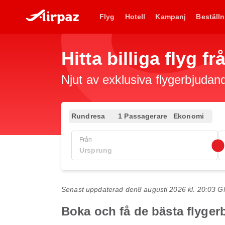
Flyg
Hotell
Kampanj
Beställn
Hitta billiga flyg f
Njut av exklusiva flygerbjudand
Rundresa
1 Passagerare
Ekonomi
Från
Senast uppdaterad den
8 augusti 2026 kl. 20:03 
Boka och få de bästa flyger