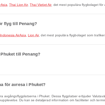
rAsia
,
Thai Lion Air
,
Thai Vietjet Air
, det mest populära flygbolaget för
r flyg till Penang?
Indonesia AirAsia
,
Lion Air
, det mest populära flygbolaget som trafike
n Phuket till Penang?
na för avresa i Phuket?
a avgångsflygplatserna i Phuket. Dessa flygplatser erbjuder Valutaväx
eupplevelse. Du kan se detaljerad information om faciliteter och termin