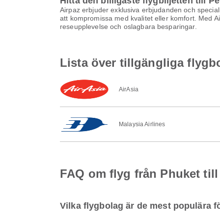
Hitta den billigaste flygbiljetten till 
Airpaz erbjuder exklusiva erbjudanden och specialrab
att kompromissa med kvalitet eller komfort. Med Airp
reseupplevelse och oslagbara besparingar.
Lista över tillgängliga flyg
AirAsia
Malaysia Airlines
FAQ om flyg från Phuket til
Vilka flygbolag är de mest populära f