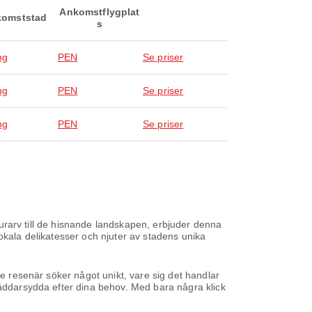
Ankomstflygplat
omststad
s
ng
PEN
Se priser
ng
PEN
Se priser
ng
PEN
Se priser
lturarv till de hisnande landskapen, erbjuder denna
okala delikatesser och njuter av stadens unika
je resenär söker något unikt, vare sig det handlar
räddarsydda efter dina behov. Med bara några klick