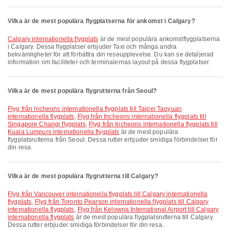
Vilka är de mest populära flygplatserna för ankomst i Calgary?
Calgary internationella flygplats
är de mest populära ankomstflygplatserna
i Calgary. Dessa flygplatser erbjuder Taxi och många andra
bekvämligheter för att förbättra din reseupplevelse. Du kan se detaljerad
information om faciliteter och terminalernas layout på dessa flygplatser.
Vilka är de mest populära flygrutterna från Seoul?
Flyg från Incheons internationella flygplats till Taipei Taoyuan
internationella flygplats
,
Flyg från Incheons internationella flygplats till
Singapore Changi flygplats
,
Flyg från Incheons internationella flygplats till
Kuala Lumpurs internationella flygplats
är de mest populära
flygplatsrutterna från Seoul. Dessa rutter erbjuder smidiga förbindelser för
din resa.
Vilka är de mest populära flygrutterna till Calgary?
Flyg från Vancouver internationella flygplats till Calgary internationella
flygplats
,
Flyg från Toronto Pearson internationella flygplats till Calgary
internationella flygplats
,
Flyg från Kelowna International Airport till Calgary
internationella flygplats
är de mest populära flygplatsrutterna till Calgary.
Dessa rutter erbjuder smidiga förbindelser för din resa.