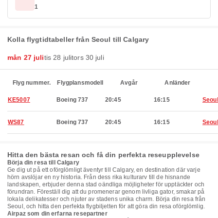
1
Kolla flygtidtabeller från Seoul till Calgary
mån 27 juli
tis 28 juli
tors 30 juli
Flyg nummer.
Flygplansmodell
Avgår
Anländer
KE5007
Boeing 737
20:45
16:15
Seou
WS87
Boeing 737
20:45
16:15
Seou
Hitta den bästa resan och få din perfekta reseupplevelse
Börja din resa till Calgary
Ge dig ut på ett oförglömligt äventyr till Calgary, en destination där varje
hörn avslöjar en ny historia. Från dess rika kulturarv till de hisnande
landskapen, erbjuder denna stad oändliga möjligheter för upptäckter och
förundran. Föreställ dig att du promenerar genom livliga gator, smakar på
lokala delikatesser och njuter av stadens unika charm. Börja din resa från
Seoul, och hitta den perfekta flygbiljetten för att göra din resa oförglömlig.
Airpaz som din erfarna resepartner