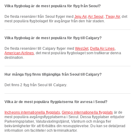
Vilka flygbolag är de mest populära för flyg från Seoul?
De flesta resenärer från Seoul flyger med
Jeju Air
,
Air Seoul
,
T'way Air
, det
mest populära flygbolaget för avgångar från den här staden.
Vilka flygbolag är de mest populära för flyg till Calgary?
De flesta resenärer till Calgary flyger med
WestJet
,
Delta Air Lines
,
American Airlines
, det mest populära flygbolaget som trafikerar denna
destination.
Hur många flyg finns tillgängliga från Seoul till Calgary?
Det finns 2 flyg från Seoul till Calgary.
Vilka är de mest populära flygplatserna för avresa i Seoul?
Incheons internationella flygplats
,
Gimpo internationella flygplats
är de
mest populära avgångsflygplatserna i Seoul. Dessa flygplatser erbjuder
Parkeringsplatser, Valutaväxlingstjänst, Väntrum och många fler
bekvämligheter för att förbättra din reseupplevelse. Du kan se detaljerad
information om faciliteter och terminalkartor.