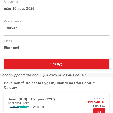
Återvända
mån 10 aug. 2026
Passagerare
1 Vuxen
Class
Ekonomi
Sök flyg
Senast uppdaterad den
26 juli 2026 kl. 23:46 GMT+0
Boka och få de bästa flygerbjudandena från Seoul till
Calgary
Seoul (ICN)
Calgary (YYC)
Börja från
US$ 546.16
fre 9 okt.
Direkt
Pris/ Pax
WestJet
Bok