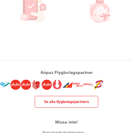
Airpaz Flygbolagspartner
Se alla flygbolagspartners
Missa inte!
Populäraste flygningarna