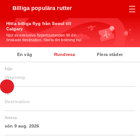
Billiga populära rutter
Hitta billiga flyg från Seoul till
Calgary
Njut av exklusiva flygerbjudanden till din
önskade destination. Starta din bokning nu!
En väg
Rundresa
Flera städer
Från
Ursprung
Till
Destination
Avresa
sön 9 aug. 2026