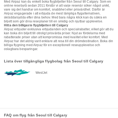
Med Airpaz kan du enkelt boka flygbiljetter från Seoul till Calgary. Som en
online resebyrå sedan 2011 förstår vi att varje resenär söker något unikt,
vare sig det handlar om komfort, snabbhet eller prisvärdhet. Därför är
Airpaz engagerade i att erbjuda de mest lämpliga flygalternativen,
skräddarsydda efter dina behov. Med bara några klick kan du säkra en
biljett som gör dina reseplaner till en smidig och njutbar upplevelse.
Hitta den billigaste flygbiljetten till Calgary
Airpaz erbjuder exklusiva erbjudanden och specialrabatter, vilket gör att du
kan boka din biljett till otroligt prisvärda priser. Njut av fördelarna med
rabatterade priser utan att kompromissa med kvalitet eller komfort. Med
Airpaz har det aldrig varit enklare att resa till din drömdestination. Boka din
billiga flygning med Airpaz för en exceptionell reseupplevelse och
oslagbara besparingar.
Lista över tillgängliga flygbolag från Seoul till Calgary
WestJet
FAQ om flyg från Seoul till Calgary