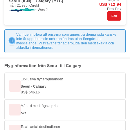
Seoul (ICN)
Calgary (YYC)
Börja från
US$ 712.94
mån 21 sep.
Direkt
Pris/ Pax
WestJet
Bok
Vänligen notera att priserna som anges på denna sida kanske
inte är uppdaterade och kan ändras utan föregående
meddelande. Vi strävar efter att erbjuda den mest exakta och
aktuella informationen.
Flyginformation från Seoul till Calgary
Exklusiva flygerbjudanden
Seoul - Calgary
US$ 546.16
Månad med lägsta pris
okt
Totalt antal destinationer