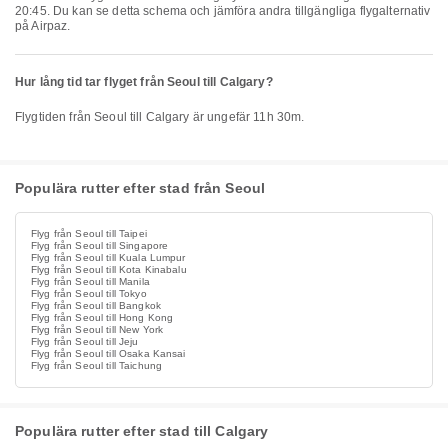
20:45. Du kan se detta schema och jämföra andra tillgängliga flygalternativ
på Airpaz.
Hur lång tid tar flyget från Seoul till Calgary?
Flygtiden från Seoul till Calgary är ungefär 11h 30m.
Populära rutter efter stad från Seoul
Flyg från Seoul till Taipei
Flyg från Seoul till Singapore
Flyg från Seoul till Kuala Lumpur
Flyg från Seoul till Kota Kinabalu
Flyg från Seoul till Manila
Flyg från Seoul till Tokyo
Flyg från Seoul till Bangkok
Flyg från Seoul till Hong Kong
Flyg från Seoul till New York
Flyg från Seoul till Jeju
Flyg från Seoul till Osaka Kansai
Flyg från Seoul till Taichung
Populära rutter efter stad till Calgary