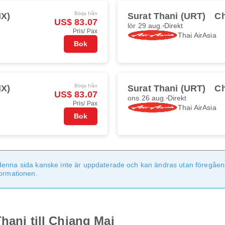
Börja från
NX)
Surat Thani (URT)
Ch
US$ 83.07
lör 29 aug.
Direkt
Pris/ Pax
Thai AirAsia
Bok
Börja från
NX)
Surat Thani (URT)
Ch
US$ 83.07
ons 26 aug.
Direkt
Pris/ Pax
Thai AirAsia
Bok
denna sida kanske inte är uppdaterade och kan ändras utan föregåen
formationen.
hani till Chiang Mai