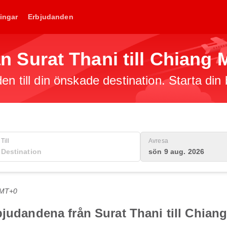
ingar
Erbjudanden
rån Surat Thani till Chiang 
en till din önskade destination. Starta din
Till
Avresa
sön 9 aug. 2026
GMT+0
bjudandena från Surat Thani till Chian