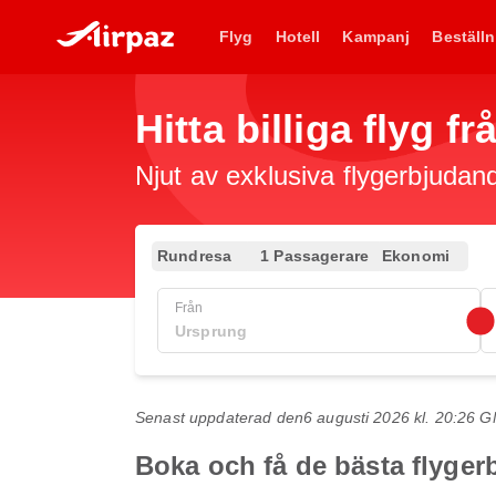
Flyg
Hotell
Kampanj
Beställn
Hitta billiga flyg f
Njut av exklusiva flygerbjudand
Rundresa
1 Passagerare
Ekonomi
Från
Senast uppdaterad den
6 augusti 2026 kl. 20:26 
Boka och få de bästa flyger