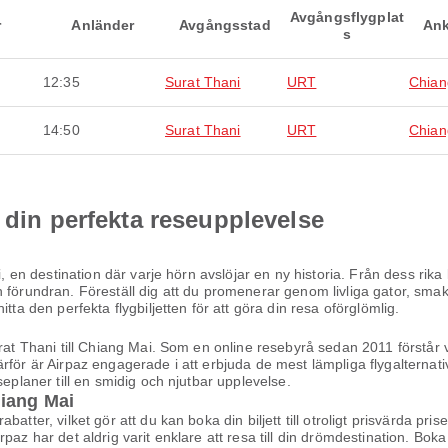
Avgångsflygplat
r
Anländer
Avgångsstad
Ank
s
12:35
Surat Thani
URT
Chian
14:50
Surat Thani
URT
Chian
 din perfekta reseupplevelse
i, en destination där varje hörn avslöjar en ny historia. Från dess rika
 förundran. Föreställ dig att du promenerar genom livliga gator, smak
tta den perfekta flygbiljetten för att göra din resa oförglömlig.
rat Thani till Chiang Mai. Som en online resebyrå sedan 2011 förstår vi
ärför är Airpaz engagerade i att erbjuda de mest lämpliga flygalterna
seplaner till en smidig och njutbar upplevelse.
Chiang Mai
atter, vilket gör att du kan boka din biljett till otroligt prisvärda pri
az har det aldrig varit enklare att resa till din drömdestination. Boka 