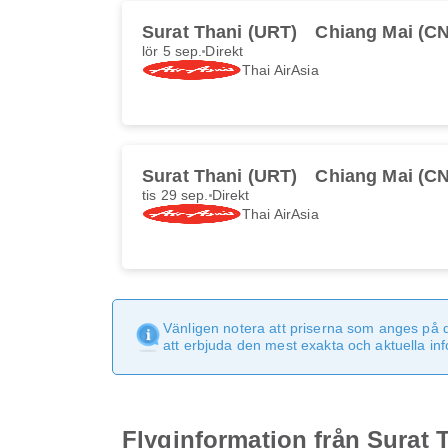
Surat Thani (URT)
Chiang Mai (C
lör 5 sep.
Direkt
Thai AirAsia
Surat Thani (URT)
Chiang Mai (C
tis 29 sep.
Direkt
Thai AirAsia
Vänligen notera att priserna som anges på 
att erbjuda den mest exakta och aktuella in
Flyginformation från Surat T