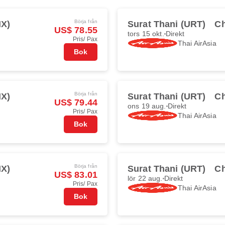
Börja från
NX)
Surat Thani (URT)
Ch
US$ 78.55
tors 15 okt.
Direkt
Pris/ Pax
Thai AirAsia
Bok
Börja från
NX)
Surat Thani (URT)
Ch
US$ 79.44
ons 19 aug.
Direkt
Pris/ Pax
Thai AirAsia
Bok
Börja från
NX)
Surat Thani (URT)
Ch
US$ 83.01
lör 22 aug.
Direkt
Pris/ Pax
Thai AirAsia
Bok