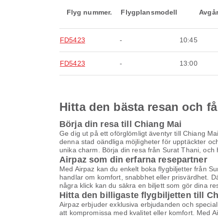
Flyg nummer.
Flygplansmodell
Avgå
FD5423
-
10:45
FD5423
-
13:00
Hitta den bästa resan och få
Börja din resa till Chiang Mai
Ge dig ut på ett oförglömligt äventyr till Chiang Ma
denna stad oändliga möjligheter för upptäckter och
unika charm. Börja din resa från Surat Thani, och hi
Airpaz som din erfarna resepartner
Med Airpaz kan du enkelt boka flygbiljetter från Su
handlar om komfort, snabbhet eller prisvärdhet. D
några klick kan du säkra en biljett som gör dina re
Hitta den billigaste flygbiljetten till 
Airpaz erbjuder exklusiva erbjudanden och specialrab
att kompromissa med kvalitet eller komfort. Med Airp