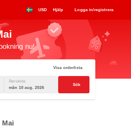
USD
Hjälp
Logga in/registrera
Mai
 bokning nu!
Visa orderlista
Återvända
Sök
mån 10 aug. 2026
g Mai