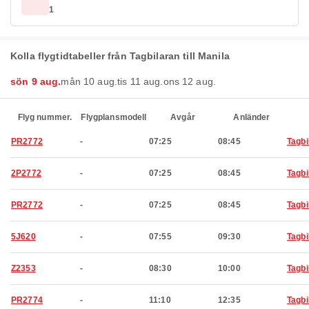
1
Kolla flygtidtabeller från Tagbilaran till Manila
sön 9 aug.
mån 10 aug.
tis 11 aug.
ons 12 aug.
Flyg nummer.
Flygplansmodell
Avgår
Anländer
PR2772
-
07:25
08:45
Tagbi
2P2772
-
07:25
08:45
Tagbi
PR2772
-
07:25
08:45
Tagbi
5J620
-
07:55
09:30
Tagbi
Z2353
-
08:30
10:00
Tagbi
PR2774
-
11:10
12:35
Tagbi