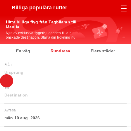
Billiga populära rutter
Hitta billiga flyg från Tagbilaran till
Manila
Njut av exklusiva flygerbjudanden till din
önskade destination. Starta din bokning nu!
En väg
Rundresa
Flera städer
Från
Ursprung
Till
Destination
Avresa
mån 10 aug. 2026