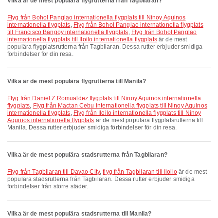
Vilka är de mest populära flygrutterna från Tagbilaran?
Flyg från Bohol Panglao internationella flygplats till Ninoy Aquinos
internationella flygplats
,
Flyg från Bohol Panglao internationella flygplats
till Francisco Bangoy internationella flygplats
,
Flyg från Bohol Panglao
internationella flygplats till Iloilo internationella flygplats
är de mest
populära flygplatsrutterna från Tagbilaran. Dessa rutter erbjuder smidiga
förbindelser för din resa.
Vilka är de mest populära flygrutterna till Manila?
Flyg från Daniel Z Romualdez flygplats till Ninoy Aquinos internationella
flygplats
,
Flyg från Mactan Cebu internationella flygplats till Ninoy Aquinos
internationella flygplats
,
Flyg från Iloilo internationella flygplats till Ninoy
Aquinos internationella flygplats
är de mest populära flygplatsrutterna till
Manila. Dessa rutter erbjuder smidiga förbindelser för din resa.
Vilka är de mest populära stadsrutterna från Tagbilaran?
flyg från Tagbilaran till Davao City
,
flyg från Tagbilaran till Iloilo
är de mest
populära stadsrutterna från Tagbilaran. Dessa rutter erbjuder smidiga
förbindelser från större städer.
Vilka är de mest populära stadsrutterna till Manila?