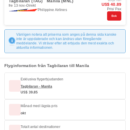
Tagbilaran (TAG)
Manila (MNL)
Börja från
US$ 40.89
fre 13 nov.
Direkt
Pris/ Pax
Philippine Airlines
Bok
Vänligen notera att priserna som anges på denna sida kanske
inte är uppdaterade och kan ändras utan föregående
meddelande. Vi strävar efter att erbjuda den mest exakta och
aktuella informationen.
Flyginformation från Tagbilaran till Manila
Exklusiva flygerbjudanden
Tagbilaran - Manila
US$ 39.85
Månad med lägsta pris
okt
Totalt antal destinationer