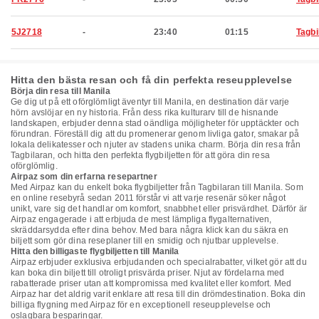
5J2718
-
23:40
01:15
Tagbi
Hitta den bästa resan och få din perfekta reseupplevelse
Börja din resa till Manila
Ge dig ut på ett oförglömligt äventyr till Manila, en destination där varje
hörn avslöjar en ny historia. Från dess rika kulturarv till de hisnande
landskapen, erbjuder denna stad oändliga möjligheter för upptäckter och
förundran. Föreställ dig att du promenerar genom livliga gator, smakar på
lokala delikatesser och njuter av stadens unika charm. Börja din resa från
Tagbilaran, och hitta den perfekta flygbiljetten för att göra din resa
oförglömlig.
Airpaz som din erfarna resepartner
Med Airpaz kan du enkelt boka flygbiljetter från Tagbilaran till Manila. Som
en online resebyrå sedan 2011 förstår vi att varje resenär söker något
unikt, vare sig det handlar om komfort, snabbhet eller prisvärdhet. Därför är
Airpaz engagerade i att erbjuda de mest lämpliga flygalternativen,
skräddarsydda efter dina behov. Med bara några klick kan du säkra en
biljett som gör dina reseplaner till en smidig och njutbar upplevelse.
Hitta den billigaste flygbiljetten till Manila
Airpaz erbjuder exklusiva erbjudanden och specialrabatter, vilket gör att du
kan boka din biljett till otroligt prisvärda priser. Njut av fördelarna med
rabatterade priser utan att kompromissa med kvalitet eller komfort. Med
Airpaz har det aldrig varit enklare att resa till din drömdestination. Boka din
billiga flygning med Airpaz för en exceptionell reseupplevelse och
oslagbara besparingar.