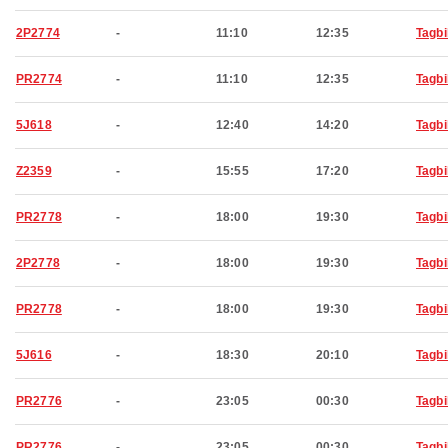
2P2774
-
11:10
12:35
Tagbi
PR2774
-
11:10
12:35
Tagbi
5J618
-
12:40
14:20
Tagbi
Z2359
-
15:55
17:20
Tagbi
PR2778
-
18:00
19:30
Tagbi
2P2778
-
18:00
19:30
Tagbi
PR2778
-
18:00
19:30
Tagbi
5J616
-
18:30
20:10
Tagbi
PR2776
-
23:05
00:30
Tagbi
PR2776
-
23:05
00:30
Tagbi