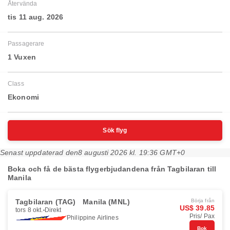
Återvända
tis 11 aug. 2026
Passagerare
1 Vuxen
Class
Ekonomi
Sök flyg
Senast uppdaterad den
8 augusti 2026 kl. 19:36 GMT+0
Boka och få de bästa flygerbjudandena från Tagbilaran till
Manila
Tagbilaran (TAG)
Manila (MNL)
Börja från
US$ 39.85
tors 8 okt.
Direkt
Pris/ Pax
Philippine Airlines
Bok