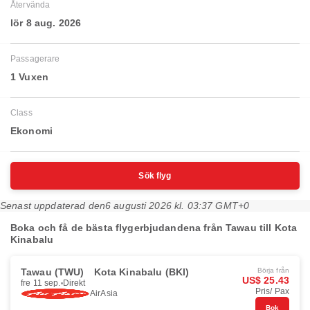
Återvända
lör 8 aug. 2026
Passagerare
1 Vuxen
Class
Ekonomi
Sök flyg
Senast uppdaterad den
6 augusti 2026 kl. 03:37 GMT+0
Boka och få de bästa flygerbjudandena från Tawau till Kota
Kinabalu
Tawau (TWU)
Kota Kinabalu (BKI)
Börja från
US$ 25.43
fre 11 sep.
Direkt
Pris/ Pax
AirAsia
Bok