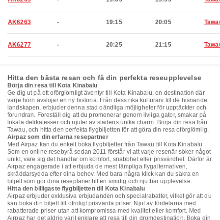
AK6263
-
19:15
20:05
Tawa
AK6277
-
20:25
21:15
Tawa
Hitta den bästa resan och få din perfekta reseupplevelse
Börja din resa till Kota Kinabalu
Ge dig ut på ett oförglömligt äventyr till Kota Kinabalu, en destination där
varje hörn avslöjar en ny historia. Från dess rika kulturarv till de hisnande
landskapen, erbjuder denna stad oändliga möjligheter för upptäckter och
förundran. Föreställ dig att du promenerar genom livliga gator, smakar på
lokala delikatesser och njuter av stadens unika charm. Börja din resa från
Tawau, och hitta den perfekta flygbiljetten för att göra din resa oförglömlig.
Airpaz som din erfarna resepartner
Med Airpaz kan du enkelt boka flygbiljetter från Tawau till Kota Kinabalu.
Som en online resebyrå sedan 2011 förstår vi att varje resenär söker något
unikt, vare sig det handlar om komfort, snabbhet eller prisvärdhet. Därför är
Airpaz engagerade i att erbjuda de mest lämpliga flygalternativen,
skräddarsydda efter dina behov. Med bara några klick kan du säkra en
biljett som gör dina reseplaner till en smidig och njutbar upplevelse.
Hitta den billigaste flygbiljetten till Kota Kinabalu
Airpaz erbjuder exklusiva erbjudanden och specialrabatter, vilket gör att du
kan boka din biljett till otroligt prisvärda priser. Njut av fördelarna med
rabatterade priser utan att kompromissa med kvalitet eller komfort. Med
Airpaz har det aldrig varit enklare att resa till din drömdestination. Boka din