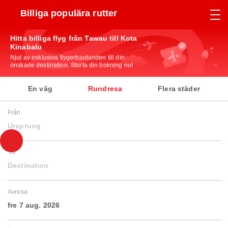
Billiga populära rutter
Hitta billiga flyg från Tawau till Kota
Kinabalu
Njut av exklusiva flygerbjudanden till din
önskade destination. Starta din bokning nu!
En väg
Rundresa
Flera städer
Från
Ursprung
Till
Destination
Avresa
fre 7 aug. 2026