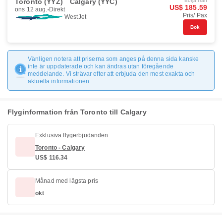
Toronto (YYZ)
Calgary (YYC)
Börja från
US$ 185.59
ons 12 aug.
Direkt
Pris/ Pax
WestJet
Bok
Vänligen notera att priserna som anges på denna sida kanske
inte är uppdaterade och kan ändras utan föregående
meddelande. Vi strävar efter att erbjuda den mest exakta och
aktuella informationen.
Flyginformation från Toronto till Calgary
Exklusiva flygerbjudanden
Toronto - Calgary
US$ 116.34
Månad med lägsta pris
okt