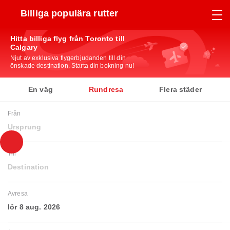
Billiga populära rutter
Hitta billiga flyg från Toronto till
Calgary
Njut av exklusiva flygerbjudanden till din
önskade destination. Starta din bokning nu!
En väg
Rundresa
Flera städer
Från
Ursprung
Till
Destination
Avresa
lör 8 aug. 2026