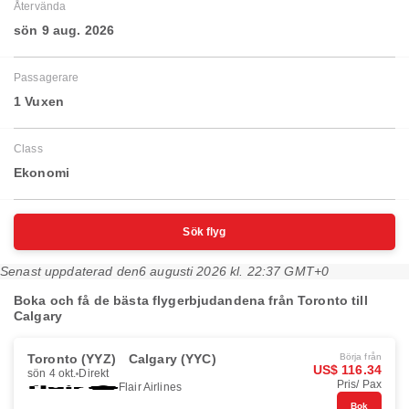
Återvända
sön 9 aug. 2026
Passagerare
1 Vuxen
Class
Ekonomi
Sök flyg
Senast uppdaterad den
6 augusti 2026 kl. 22:37 GMT+0
Boka och få de bästa flygerbjudandena från Toronto till
Calgary
Toronto (YYZ)
Calgary (YYC)
Börja från
US$ 116.34
sön 4 okt.
Direkt
Pris/ Pax
Flair Airlines
Bok