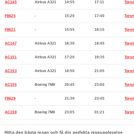
AC145
Airbus A321
14:55
17:11
Toron
F8625
-
15:20
17:40
Toron
F8621
-
15:55
18:15
Toron
AC147
Airbus A321
16:30
18:45
Toron
AC151
Airbus A321
17:20
19:35
Toron
AC153
Airbus A321
18:50
21:05
Toron
AC155
Boeing 7M8
20:45
23:00
Toron
F8629
-
21:30
23:45
Toron
AC159
Boeing 7M8
23:05
01:21
Toron
Hitta den bästa resan och få din perfekta reseupplevelse