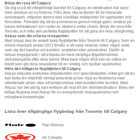
Börja din resa till Calgary
Ge dig ut på ett oförglömligt äventyr till Calgary, en destination där varje
hörn avslöjar en ny historia. Från dess rika kulturarv till de hisnande
landskapen, erbjuder denna stad oändliga möjligheter för upptäckter och
förundran. Föreställ dig att du promenerar genom livliga gator, smakar på
lokala delikatesser och njuter av stadens unika charm. Börja din resa från
Toronto, och hitta den perfekta flygbiljetten för att göra din resa oförglömlig.
Airpaz som din erfarna resepartner
Med Airpaz kan du enkelt boka flygbiljetter från Toronto till Calgary. Som en
online resebyrå sedan 2011 förstår vi att varje resenär söker något unikt,
vare sig det handlar om komfort, snabbhet eller prisvärdhet. Därför är
Airpaz engagerade i att erbjuda de mest lämpliga flygalternativen,
skräddarsydda efter dina behov. Med bara några klick kan du säkra en
biljett som gör dina reseplaner till en smidig och njutbar upplevelse.
Hitta den billigaste flygbiljetten till Calgary
Airpaz erbjuder exklusiva erbjudanden och specialrabatter, vilket gör att du
kan boka din biljett till otroligt prisvärda priser. Njut av fördelarna med
rabatterade priser utan att kompromissa med kvalitet eller komfort. Med
Airpaz har det aldrig varit enklare att resa till din drömdestination. Boka din
billiga flygning med Airpaz för en exceptionell reseupplevelse och
oslagbara besparingar.
Lista över tillgängliga flygbolag från Toronto till Calgary
Flair Airlines
Air Canada