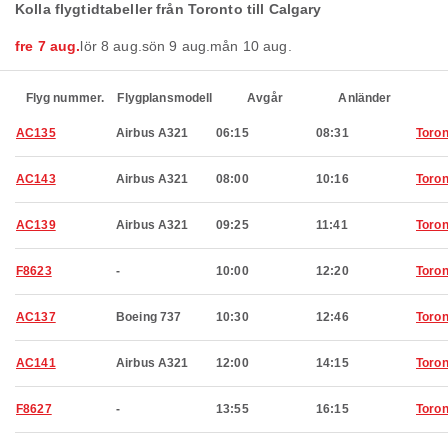
Kolla flygtidtabeller från Toronto till Calgary
fre 7 aug.
lör 8 aug.
sön 9 aug.
mån 10 aug.
Flyg nummer.
Flygplansmodell
Avgår
Anländer
AC135
Airbus A321
06:15
08:31
Toron
AC143
Airbus A321
08:00
10:16
Toron
AC139
Airbus A321
09:25
11:41
Toron
F8623
-
10:00
12:20
Toron
AC137
Boeing 737
10:30
12:46
Toron
AC141
Airbus A321
12:00
14:15
Toron
F8627
-
13:55
16:15
Toron