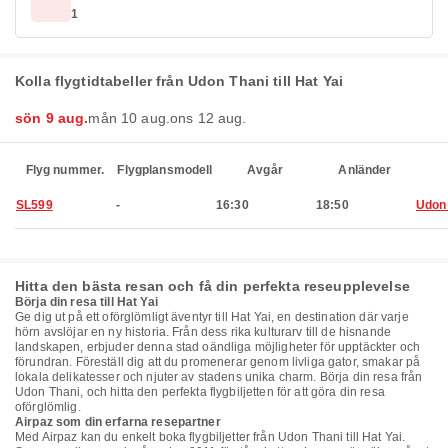
1
Kolla flygtidtabeller från Udon Thani till Hat Yai
sön 9 aug.
mån 10 aug.
ons 12 aug.
Flyg nummer.
Flygplansmodell
Avgår
Anländer
SL599
-
16:30
18:50
Udon
Hitta den bästa resan och få din perfekta reseupplevelse
Börja din resa till Hat Yai
Ge dig ut på ett oförglömligt äventyr till Hat Yai, en destination där varje
hörn avslöjar en ny historia. Från dess rika kulturarv till de hisnande
landskapen, erbjuder denna stad oändliga möjligheter för upptäckter och
förundran. Föreställ dig att du promenerar genom livliga gator, smakar på
lokala delikatesser och njuter av stadens unika charm. Börja din resa från
Udon Thani, och hitta den perfekta flygbiljetten för att göra din resa
oförglömlig.
Airpaz som din erfarna resepartner
Med Airpaz kan du enkelt boka flygbiljetter från Udon Thani till Hat Yai.