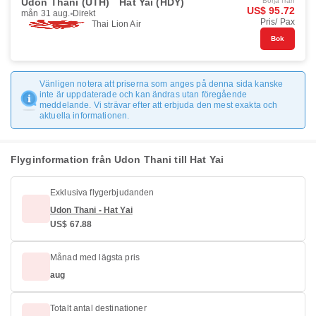
Udon Thani (UTH)
Hat Yai (HDY)
Börja från
US$ 95.72
mån 31 aug.
Direkt
Pris/ Pax
Thai Lion Air
Bok
Vänligen notera att priserna som anges på denna sida kanske
inte är uppdaterade och kan ändras utan föregående
meddelande. Vi strävar efter att erbjuda den mest exakta och
aktuella informationen.
Flyginformation från Udon Thani till Hat Yai
Exklusiva flygerbjudanden
Udon Thani - Hat Yai
US$ 67.88
Månad med lägsta pris
aug
Totalt antal destinationer