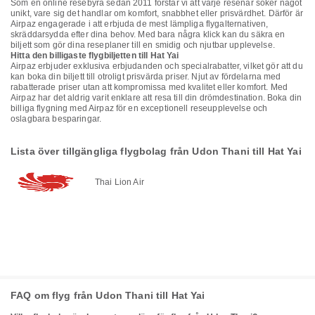
Som en online resebyrå sedan 2011 förstår vi att varje resenär söker något
unikt, vare sig det handlar om komfort, snabbhet eller prisvärdhet. Därför är
Airpaz engagerade i att erbjuda de mest lämpliga flygalternativen,
skräddarsydda efter dina behov. Med bara några klick kan du säkra en
biljett som gör dina reseplaner till en smidig och njutbar upplevelse.
Hitta den billigaste flygbiljetten till Hat Yai
Airpaz erbjuder exklusiva erbjudanden och specialrabatter, vilket gör att du
kan boka din biljett till otroligt prisvärda priser. Njut av fördelarna med
rabatterade priser utan att kompromissa med kvalitet eller komfort. Med
Airpaz har det aldrig varit enklare att resa till din drömdestination. Boka din
billiga flygning med Airpaz för en exceptionell reseupplevelse och
oslagbara besparingar.
Lista över tillgängliga flygbolag från Udon Thani till Hat Yai
Thai Lion Air
FAQ om flyg från Udon Thani till Hat Yai