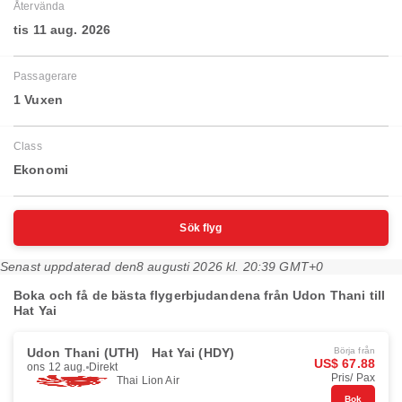
Återvända
tis 11 aug. 2026
Passagerare
1 Vuxen
Class
Ekonomi
Sök flyg
Senast uppdaterad den
8 augusti 2026 kl. 20:39 GMT+0
Boka och få de bästa flygerbjudandena från Udon Thani till
Hat Yai
Udon Thani (UTH)
Hat Yai (HDY)
Börja från
US$ 67.88
ons 12 aug.
Direkt
Pris/ Pax
Thai Lion Air
Bok