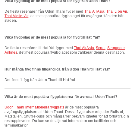
Vilka flygbolag är de mest populära för flyg från Udon Thani?
De flesta resenärer från Udon Thani flyger med
Thai AirAsia
,
Thai Lion Air
,
Thai Vietjet Air
, det mest populära flygbolaget för avgångar från den här
staden.
Vilka flygbolag är de mest populära för flyg till Hat Yai?
De flesta resenärer till Hat Yai flyger med
Thai AirAsia
,
Scoot
,
Singapore
Airlines
, det mest populära flygbolaget som trafikerar denna destination.
Hur många flyg finns tillgängliga från Udon Thani till Hat Yai?
Det finns 1 flyg från Udon Thani till Hat Yai.
Vilka är de mest populära flygplatserna för avresa i Udon Thani?
Udon Thani internationella flygplats
är de mest populära
avgångsflygplatserna i Udon Thani. Dessa flygplatser erbjuder Rullstol,
Matställen, Shuttle-buss och många fler bekvämligheter för att förbättra din
reseupplevelse. Du kan se detaljerad information om faciliteter och
terminalkartor.