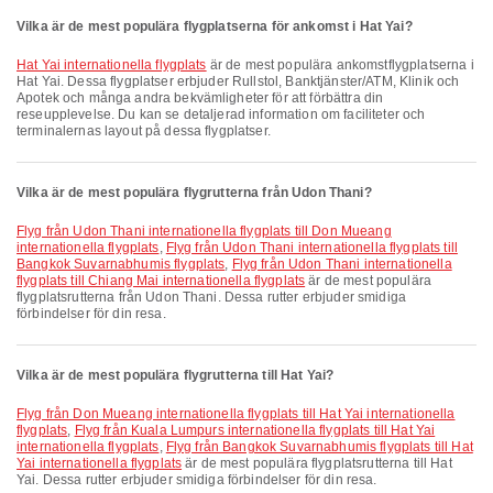
Vilka är de mest populära flygplatserna för ankomst i Hat Yai?
Hat Yai internationella flygplats
är de mest populära ankomstflygplatserna i
Hat Yai. Dessa flygplatser erbjuder Rullstol, Banktjänster/ATM, Klinik och
Apotek och många andra bekvämligheter för att förbättra din
reseupplevelse. Du kan se detaljerad information om faciliteter och
terminalernas layout på dessa flygplatser.
Vilka är de mest populära flygrutterna från Udon Thani?
Flyg från Udon Thani internationella flygplats till Don Mueang
internationella flygplats
,
Flyg från Udon Thani internationella flygplats till
Bangkok Suvarnabhumis flygplats
,
Flyg från Udon Thani internationella
flygplats till Chiang Mai internationella flygplats
är de mest populära
flygplatsrutterna från Udon Thani. Dessa rutter erbjuder smidiga
förbindelser för din resa.
Vilka är de mest populära flygrutterna till Hat Yai?
Flyg från Don Mueang internationella flygplats till Hat Yai internationella
flygplats
,
Flyg från Kuala Lumpurs internationella flygplats till Hat Yai
internationella flygplats
,
Flyg från Bangkok Suvarnabhumis flygplats till Hat
Yai internationella flygplats
är de mest populära flygplatsrutterna till Hat
Yai. Dessa rutter erbjuder smidiga förbindelser för din resa.