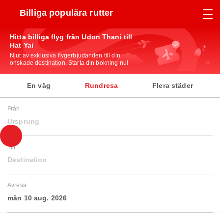
Billiga populära rutter
Hitta billiga flyg från Udon Thani till
Hat Yai
Njut av exklusiva flygerbjudanden till din
önskade destination. Starta din bokning nu!
En väg
Rundresa
Flera städer
Från
Ursprung
Till
Destination
Avresa
mån 10 aug. 2026