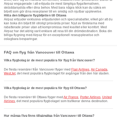
Airpaz engagerade i att erbjuda de mest lämpliga flygalternativen,
skräddarsydda efter dina behov. Med bara några klick kan du säkra en
biljett som gör dina reseplaner till en smidig och njutbar upplevelse.
Hitta den billigaste flygbiljetten till Ottawa
Airpaz erbjuder exklusiva erbjudanden och specialrabatter, vilket gör att du
kan boka din biljett till otroligt prisvärda priser. Njut av fördelarna med
rabatterade priser utan att kompromissa med kvalitet eller komfort. Med
Airpaz har det aldrig varit enklare att resa till din drömdestination. Boka din
billiga flygning med Airpaz för en exceptionell reseupplevelse och
oslagbara besparingar.
FAQ om flyg från Vancouver till Ottawa
Vilka flygbolag är de mest populära för flyg från Vancouver?
De flesta resenärer från Vancouver flyger med
Flair Airlines
,
Air Canada
,
WestJet
, det mest populära flygbolaget för avgångar från den här staden.
Vilka flygbolag är de mest populära för flyg till Ottawa?
De flesta resenärer till Ottawa flyger med
Air France
,
Porter Airlines
,
United
Airlines
, det mest populära flygbolaget som trafikerar denna destination.
Hur många flyg finns tillgängliga från Vancouver till Ottawa?