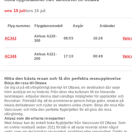
ons 15 juli
tors 16 juli
Flyg nummer.
Flygplansmodell
Avgår
Anländer
Airbus A220-
AC342
08:55
16:26
Vanc
300
Airbus A321-
AC346
17:10
00:49
Vanc
200
Hitta den bästa resan och få din perfekta reseupplevelse
Börja din resa till Ottawa
Ge dig ut på ett oförglömligt äventyr till Ottawa, en destination där varje
hörn avslöjar en ny historia. Från dess rika kulturarv till de hisnande
landskapen, erbjuder denna stad oändliga möjligheter för upptäckter och
förundran. Föreställ dig att du promenerar genom livliga gator, smakar på
lokala delikatesser och njuter av stadens unika charm. Börja din resa från
Vancouver, och hitta den perfekta flygbiljetten för att göra din resa
oförglömlig.
Airpaz som din erfarna resepartner
Med Airpaz kan du enkelt boka flygbiljetter från Vancouver till Ottawa. Som
en online resebyrå sedan 2011 förstår vi att varje resenär söker något
unikt, vare sig det handlar om komfort, snabbhet eller prisvärdhet. Därför är