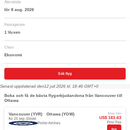
Återvända
lör 8 aug. 2026
Passagerare
1 Vuxen
Class
Ekonomi
Sök flyg
Senast uppdaterad den
12 juli 2026 kl. 18:46 GMT+0
Boka och få de bästa flygerbjudandena från Vancouver till
Ottawa
Vancouver (YVR)
Ottawa (YOW)
Börja från
US$ 183.63
fre 25 sep.
Direkt
Pris/ Pax
Porter Airlines
Bok