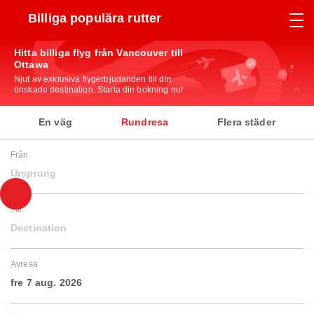
Billiga populära rutter
Hitta billiga flyg från Vancouver till
Ottawa
Njut av exklusiva flygerbjudanden till din
önskade destination. Starta din bokning nu!
En väg
Rundresa
Flera städer
Från
Ursprung
Till
Destination
Avresa
fre 7 aug. 2026