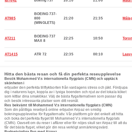
IB7642
Boeing 737
20:10
21:00
Madr
BOEING 737-
AT985
800
21:20
21:35
Mála
(WINGLETS)
BOEING 737
AT211
22:25
10:50
Toron
MAX 8
AT1415
ATR 72
22:35
00:10
Laay
Hitta den bästa resan och få din perfekta reseupplevelse
Besök Mohammed V:s internationella flygplats (CMN) och upptäck
skönheten i
erbjuder den perfekta tillflyktsorten från vardagens stress och jäkt. Fördjupa
dig i naturens lugn, koppla av i lyxiga boenden och njut av det lokala köket
som kittlar dina smaklökar. Välj de bästa flygalternativen som passar dig
och besök intressanta platser som ditt resmål.
Res bekvämt till Mohammed V:s internationella flygplats (CMN)
Som din pålitliga resebyrå online erbjuder Airpaz en smidig
bokningsupplevelse för flygalternativ. Vår plattform gör det enkelt att hitta
och boka det perfekta flyget till Mohammed V:s internationella flygplats
(CMN). Oavsett om du reser i affärer eller för nöjes skull ser Airpaz till att du
får det bästa flyget, vilket gör din resa verkligt anmärkningsvärd.
Budgetvänliga flyg med Airpaz