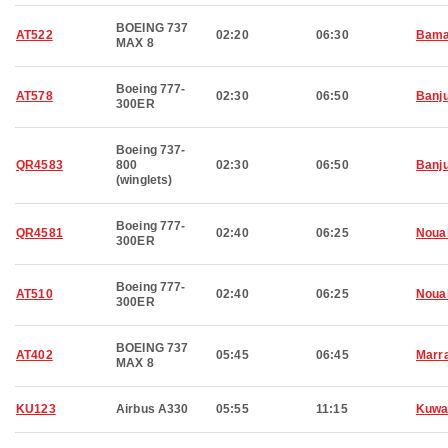
BOEING 737
AT522
02:20
06:30
Bam
MAX 8
Boeing 777-
AT578
02:30
06:50
Banju
300ER
Boeing 737-
QR4583
800
02:30
06:50
Banju
(winglets)
Boeing 777-
QR4581
02:40
06:25
Noua
300ER
Boeing 777-
AT510
02:40
06:25
Noua
300ER
BOEING 737
AT402
05:45
06:45
Marr
MAX 8
KU123
Airbus A330
05:55
11:15
Kuwa