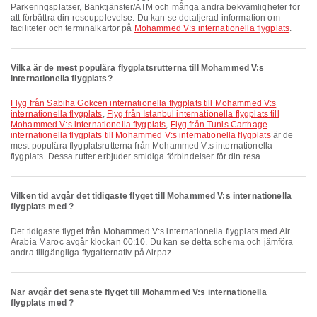
Parkeringsplatser, Banktjänster/ATM och många andra bekvämligheter för
att förbättra din reseupplevelse. Du kan se detaljerad information om
faciliteter och terminalkartor på
Mohammed V:s internationella flygplats
.
Vilka är de mest populära flygplatsrutterna till Mohammed V:s
internationella flygplats?
Flyg från Sabiha Gokcen internationella flygplats till Mohammed V:s
internationella flygplats
,
Flyg från Istanbul internationella flygplats till
Mohammed V:s internationella flygplats
,
Flyg från Tunis Carthage
internationella flygplats till Mohammed V:s internationella flygplats
är de
mest populära flygplatsrutterna från Mohammed V:s internationella
flygplats. Dessa rutter erbjuder smidiga förbindelser för din resa.
Vilken tid avgår det tidigaste flyget till Mohammed V:s internationella
flygplats med ?
Det tidigaste flyget från Mohammed V:s internationella flygplats med Air
Arabia Maroc avgår klockan 00:10. Du kan se detta schema och jämföra
andra tillgängliga flygalternativ på Airpaz.
När avgår det senaste flyget till Mohammed V:s internationella
flygplats med ?