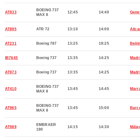
BOEING 737
AT933
12:45
14:40
Gene
MAX 8
AT895
ATR 72
13:10
14:00
Alica
AT231
Boeing 787
13:25
19:25
Beiji
IB7645
Boeing 737
13:35
14:25
Madr
AT973
Boeing 737
13:35
14:25
Madr
BOEING 737
AT410
13:45
14:45
Marr
MAX 8
BOEING 737
AT965
13:45
15:00
Barc
MAX 8
EMBRAER
AT989
14:15
14:30
Mála
190