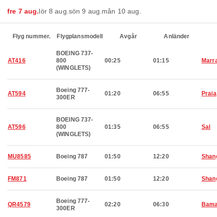
fre 7 aug.
lör 8 aug.
sön 9 aug.
mån 10 aug.
Flyg nummer.
Flygplansmodell
Avgår
Anländer
BOEING 737-
AT416
800
00:25
01:15
Marr
(WINGLETS)
Boeing 777-
AT594
01:20
06:55
Praia
300ER
BOEING 737-
AT596
800
01:35
06:55
Sal
(WINGLETS)
MU8585
Boeing 787
01:50
12:20
Shan
FM871
Boeing 787
01:50
12:20
Shan
Boeing 777-
QR4579
02:20
06:30
Bam
300ER