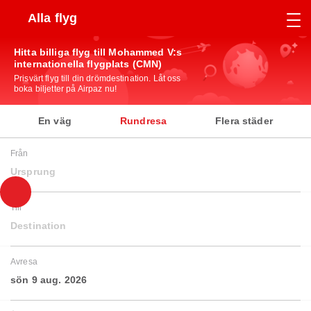
Alla flyg
Hitta billiga flyg till Mohammed V:s
internationella flygplats (CMN)
Prisvärt flyg till din drömdestination. Låt oss
boka biljetter på Airpaz nu!
En väg
Rundresa
Flera städer
Från
Ursprung
Till
Destination
Avresa
sön 9 aug. 2026