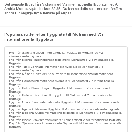
Det senaste flyget från Mohammed V:s internationella flygplats med Air
Arabia Maroc avgår klockan 23:35. Du kan se detta schema och jämföra
andra tillgängliga flygalternativ på Airpaz.
Populära rutter efter flygplats till Mohammed V:s
internationella flygplats
Flyg från Sabiha Gokcen internationella flygplats till Mohammed V:s
internationella flygplats
Flyg från Istanbul internationella flygplats till Mohammed V:s internationella
flygplats
Flyg från Tunis Carthage internationella flygplats till Mohammed V:s
internationella flygplats
Flyg från Málaga Costa del Sols flygplats till Mohammed V:s internationella
flygplats
Flyg från Hamads internationella flygplats till Mohammed V:s internationella
flygplats
Flyg från Dakar Blaise Diagnes flygplats till Mohammed V:s internationella
flygplats
Flyg från Dubais internationella flygplats till Mohammed V:s internationella
flygplats
Flyg från Orio al Serio internationella flygplats till Mohammed V:s internationella
flygplats
Flyg från Agadir Al Massiras flygplats till Mohammed V:s internationella flygplats
Flyg från Bologna Guglielmo Marconis flygplats till Mohammed V:s internationella
flygplats
Flyg från Bryssel Zaventems flygplats till Mohammed V:s internationella flygplats
Flyg från Sjeremetevos internationella flygplats till Mohammed V:s internationella
flygplats