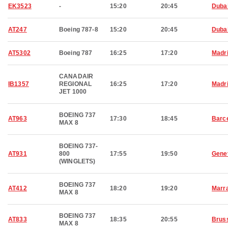
EK3523
-
15:20
20:45
Duba
AT247
Boeing 787-8
15:20
20:45
Duba
AT5302
Boeing 787
16:25
17:20
Madr
CANADAIR
IB1357
REGIONAL
16:25
17:20
Madr
JET 1000
BOEING 737
AT963
17:30
18:45
Barc
MAX 8
BOEING 737-
AT931
800
17:55
19:50
Gene
(WINGLETS)
BOEING 737
AT412
18:20
19:20
Marr
MAX 8
BOEING 737
AT833
18:35
20:55
Brus
MAX 8