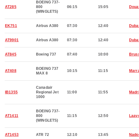
BOEING 737-
AT285
800
06:15
15:05
Doua
(WINGLETS)
EK751
Airbus A380
07:30
12:40
Duba
AT9901
Airbus A380
07:30
12:40
Duba
AT845
Boeing 737
07:40
10:00
Brus
BOEING 737
AT408
10:15
11:15
Marr
MAX 8
Canadair
IB1355
Regional Jet
11:00
11:55
Madr
1000
BOEING 737-
AT1411
800
11:15
12:50
Laay
(WINGLETS)
AT1453
ATR 72
12:10
13:45
Nado