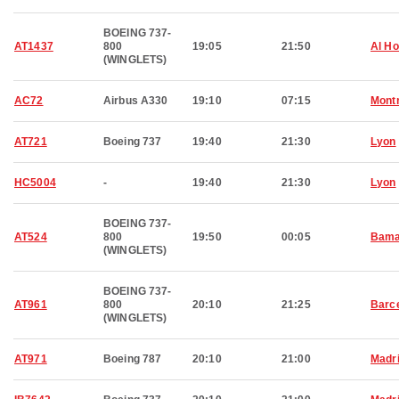
BOEING 737-
AT1437
800
19:05
21:50
Al H
(WINGLETS)
AC72
Airbus A330
19:10
07:15
Montr
AT721
Boeing 737
19:40
21:30
Lyon
HC5004
-
19:40
21:30
Lyon
BOEING 737-
AT524
800
19:50
00:05
Bam
(WINGLETS)
BOEING 737-
AT961
800
20:10
21:25
Barc
(WINGLETS)
AT971
Boeing 787
20:10
21:00
Madr