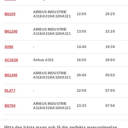
AIRBUS INDUSTRIE
B6100
12:05
20:25
A318/A319/A320/A321
AIRBUS INDUSTRIE
B61200
13:55
22:20
A318/A319/A320/A321
AV66
-
14:40
19:30
AC1626
Airbus A321
16:55
20:04
AIRBUS INDUSTRIE
B61400
20:40
05:02
A318/A319/A320/A321
DL477
-
22:59
07:05
AIRBUS INDUSTRIE
B6700
23:35
07:56
A318/A319/A320/A321
Hitta den bästa resan och få din perfekta reseupplevelse