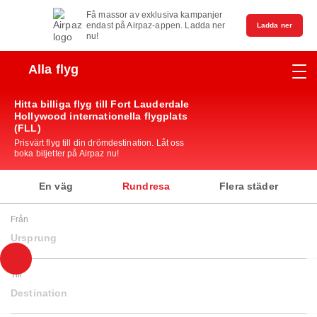
Få massor av exklusiva kampanjer
endast på Airpaz-appen. Ladda ner
Ladda ner
nu!
Alla flyg
Hitta billiga flyg till Fort Lauderdale
Hollywood internationella flygplats
(FLL)
Prisvärt flyg till din drömdestination. Låt oss
boka biljetter på Airpaz nu!
En väg
Rundresa
Flera städer
Från
Ursprung
Till
Destination