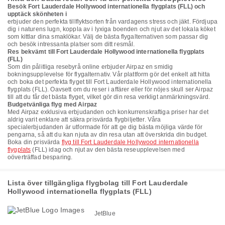
Besök Fort Lauderdale Hollywood internationella flygplats (FLL) och
upptäck skönheten i
erbjuder den perfekta tillflyktsorten från vardagens stress och jäkt. Fördjupa
dig i naturens lugn, koppla av i lyxiga boenden och njut av det lokala köket
som kittlar dina smaklökar. Välj de bästa flygalternativen som passar dig
och besök intressanta platser som ditt resmål.
Res bekvämt till Fort Lauderdale Hollywood internationella flygplats
(FLL)
Som din pålitliga resebyrå online erbjuder Airpaz en smidig
bokningsupplevelse för flygalternativ. Vår plattform gör det enkelt att hitta
och boka det perfekta flyget till Fort Lauderdale Hollywood internationella
flygplats (FLL). Oavsett om du reser i affärer eller för nöjes skull ser Airpaz
till att du får det bästa flyget, vilket gör din resa verkligt anmärkningsvärd.
Budgetvänliga flyg med Airpaz
Med Airpaz exklusiva erbjudanden och konkurrenskraftiga priser har det
aldrig varit enklare att säkra prisvärda flygbiljetter. Våra
specialerbjudanden är utformade för att ge dig bästa möjliga värde för
pengarna, så att du kan njuta av din resa utan att överskrida din budget.
Boka din prisvärda
flyg till Fort Lauderdale Hollywood internationella
flygplats
(FLL) idag och njut av den bästa reseupplevelsen med
oöverträffad besparing.
Lista över tillgängliga flygbolag till Fort Lauderdale
Hollywood internationella flygplats (FLL)
JetBlue