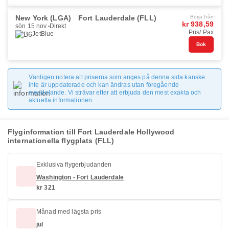
New York (LGA)
Fort Lauderdale (FLL)
Börja från
kr 938,59
sön 15 nov.
Direkt
Pris/ Pax
JetBlue
Bok
Vänligen notera att priserna som anges på denna sida kanske
inte är uppdaterade och kan ändras utan föregående
meddelande. Vi strävar efter att erbjuda den mest exakta och
aktuella informationen.
Flyginformation till Fort Lauderdale Hollywood
internationella flygplats (FLL)
Exklusiva flygerbjudanden
Washington - Fort Lauderdale
kr 321
Månad med lägsta pris
jul