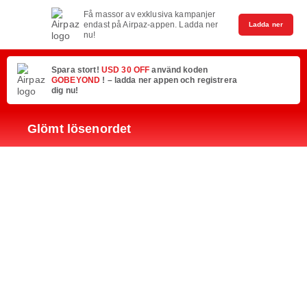
Få massor av exklusiva kampanjer
endast på Airpaz-appen. Ladda ner
Ladda ner
nu!
Spara stort!
USD 30 OFF
använd koden
GOBEYOND
! – ladda ner appen och registrera
dig nu!
Glömt lösenordet