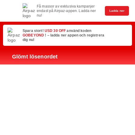
Få massor av exklusiva kampanjer
endast på Airpaz-appen. Ladda ner
Ladda ner
nu!
Spara stort!
USD 30 OFF
använd koden
GOBEYOND
! – ladda ner appen och registrera
dig nu!
Glömt lösenordet