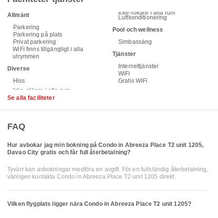
Icke-rökare i alla rum
Allmänt
Luftkonditionering
Parkering
Pool och wellness
Parkering på plats
Privat parkering
Simbassäng
WiFi finns tillgängligt i alla
Tjänster
utrymmen
Internettjänster
Diverse
WiFi
Hiss
Gratis WiFi
Se alla faciliteter
FAQ
Hur avbokar jag min bokning på Condo in Abreeza Place T2 unit 1205,
Davao City gratis och får full återbetalning?
Tyvärr kan avbokningar medföra en avgift. För en fullständig återbetalning,
vänligen kontakta Condo in Abreeza Place T2 unit 1205 direkt.
Vilken flygplats ligger nära Condo in Abreeza Place T2 unit 1205?