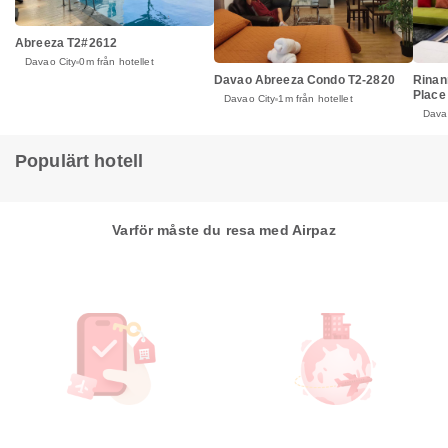
Abreeza T2#2612
Davao City
0m från hotellet
Rinan
Davao Abreeza Condo T2-2820
Place
Davao City
1m från hotellet
Dava
Populärt hotell
Varför måste du resa med Airpaz