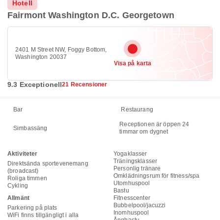
Hotell
Fairmont Washington D.C. Georgetown
2401 M Street NW, Foggy Bottom,
Washington 20037
Visa på karta
9.3 Exceptionell
21 Recensioner
Bar
Restaurang
Receptionen är öppen 24
Simbassäng
timmar om dygnet
Aktiviteter
Yogaklasser
Träningsklasser
Direktsända sportevenemang
Personlig tränare
(broadcast)
Omklädningsrum för fitness/spa
Roliga timmen
Utomhuspool
Cykling
Bastu
Allmänt
Fitnesscenter
Bubbelpool/jacuzzi
Parkering på plats
Inomhuspool
WiFi finns tillgängligt i alla