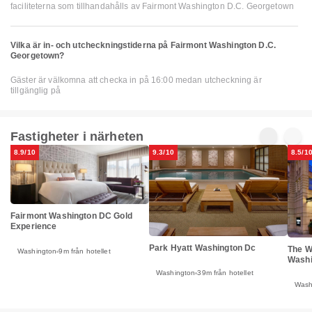
faciliteterna som tillhandahålls av Fairmont Washington D.C. Georgetown
Vilka är in- och utcheckningstiderna på Fairmont Washington D.C.
Georgetown?
Gäster är välkomna att checka in på 16:00 medan utcheckning är
tillgänglig på
Fastigheter i närheten
8.9/10
9.3/10
8.5/1
Fairmont Washington DC Gold
Experience
Park Hyatt Washington Dc
The W
Washington
9m från hotellet
Washi
Washington
39m från hotellet
Wash