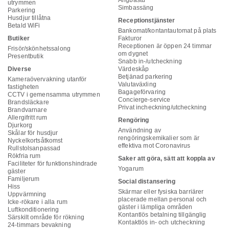
Ångbastu
utrymmen
Simbassäng
Parkering
Husdjur tillåtna
Receptionstjänster
Betald WiFi
Bankomat/kontantautomat på plats
Butiker
Fakturor
Receptionen är öppen 24 timmar
Frisör/skönhetssalong
om dygnet
Presentbutik
Snabb in-/utcheckning
Diverse
Värdeskåp
Betjänad parkering
Kameraövervakning utanför
Valutaväxling
fastigheten
Bagageförvaring
CCTV i gemensamma utrymmen
Concierge-service
Brandsläckare
Privat incheckning/utcheckning
Brandvarnare
Allergifritt rum
Rengöring
Djurkorg
Användning av
Skålar för husdjur
rengöringskemikalier som är
Nyckelkortsåtkomst
effektiva mot Coronavirus
Rullstolsanpassad
Rökfria rum
Saker att göra, sätt att koppla av
Faciliteter för funktionshindrade
Yogarum
gäster
Familjerum
Social distansering
Hiss
Skärmar eller fysiska barriärer
Uppvärmning
placerade mellan personal och
Icke-rökare i alla rum
gäster i lämpliga områden
Luftkonditionering
Kontantlös betalning tillgänglig
Särskilt område för rökning
Kontaktlös in- och utcheckning
24-timmars bevakning