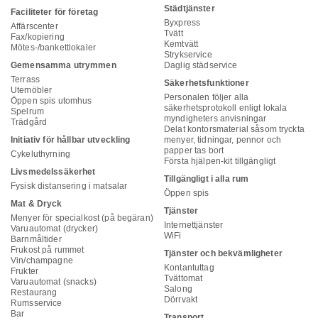
Städtjänster
Faciliteter för företag
Byxpress
Affärscenter
Tvätt
Fax/kopiering
Kemtvätt
Mötes-/bankettlokaler
Strykservice
Gemensamma utrymmen
Daglig städservice
Terrass
Säkerhetsfunktioner
Utemöbler
Personalen följer alla
Öppen spis utomhus
säkerhetsprotokoll enligt lokala
Spelrum
myndigheters anvisningar
Trädgård
Delat kontorsmaterial såsom tryckta
Initiativ för hållbar utveckling
menyer, tidningar, pennor och
papper tas bort
Cykeluthyrning
Första hjälpen-kit tillgängligt
Livsmedelssäkerhet
Tillgängligt i alla rum
Fysisk distansering i matsalar
Öppen spis
Mat & Dryck
Tjänster
Menyer för specialkost (på begäran)
Internettjänster
Varuautomat (drycker)
WiFi
Barnmåltider
Frukost på rummet
Tjänster och bekvämligheter
Vin/champagne
Kontantuttag
Frukter
Tvättomat
Varuautomat (snacks)
Salong
Restaurang
Dörrvakt
Rumsservice
Bar
Transport