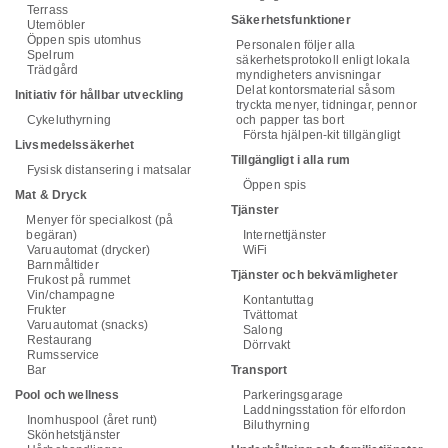
Terrass
Säkerhetsfunktioner
Utemöbler
Öppen spis utomhus
Personalen följer alla
Spelrum
säkerhetsprotokoll enligt lokala
Trädgård
myndigheters anvisningar
Delat kontorsmaterial såsom
Initiativ för hållbar utveckling
tryckta menyer, tidningar, pennor
Cykeluthyrning
och papper tas bort
Första hjälpen-kit tillgängligt
Livsmedelssäkerhet
Tillgängligt i alla rum
Fysisk distansering i matsalar
Öppen spis
Mat & Dryck
Tjänster
Menyer för specialkost (på
begäran)
Internettjänster
Varuautomat (drycker)
WiFi
Barnmåltider
Tjänster och bekvämligheter
Frukost på rummet
Vin/champagne
Kontantuttag
Frukter
Tvättomat
Varuautomat (snacks)
Salong
Restaurang
Dörrvakt
Rumsservice
Bar
Transport
Pool och wellness
Parkeringsgarage
Laddningsstation för elfordon
Inomhuspool (året runt)
Biluthyrning
Skönhetstjänster