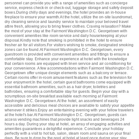
personnel can provide you with a range of amenities such as concierge
service, express check-in or check-out, luggage storage and safety deposit
boxes.During chilly days and evenings, the hotel provides an in-house
fireplace to ensure your warmth.At the hotel, utilize the on-site laundromat,
dry cleaning service and laundry service to maintain your beloved travel
attire fresh, allowing you to bring fewer clothes. Craving relaxation? Make
the most of your stay at the Fairmont Washington D.C. Georgetown with
convenient amenities like room service and daily housekeeping at your
disposal.Kindly note that smoking is prohibited in the hotel to ensure
fresher air for all visitors.For visitors wishing to smoke, designated smoking
zones can be found.At Fairmont Washington D.C. Georgetown, every
guestroom is provided with convenient amenities and fittings to ensure a
comfortable stay. Enhance your experience at hotel with the knowledge
that certain rooms are equipped with linen service and air conditioning for
your convenience. A few accommodations within Fairmont Washington D.C.
Georgetown offer unique design elements such as a balcony or terrace.
Certain rooms offer in-room amusement features such as the television for
your enjoyment.In the hotel, certain guest bathrooms come equipped with
essential bathroom amenities, such as a hair dryer, toiletries and
bathrobes, ensuring a comfortable stay for guests. Begin your day with a
scrumptious on-site breakfast available each morning at Fairmont
Washington D.C. Georgetown.At the hotel, an assortment of easily
accessible and delicious meal choices are available to satisfy your appetite
whenever it strikes.Enjoy an entertaining evening with your fellow travelers
at the hotel's bar.At Fairmont Washington D.C. Georgetown, guests can
access vending machines that provide light snacks and beverages 24
hours a day. During your stay at hotel, an array of engaging activities and
amenities guarantees a delightful experience. Conclude your holiday
perfectly with a visit to hot tub, salon, steam room and sauna on your final
days. Be sure to drop by the pool at hotel at least once during your stay.