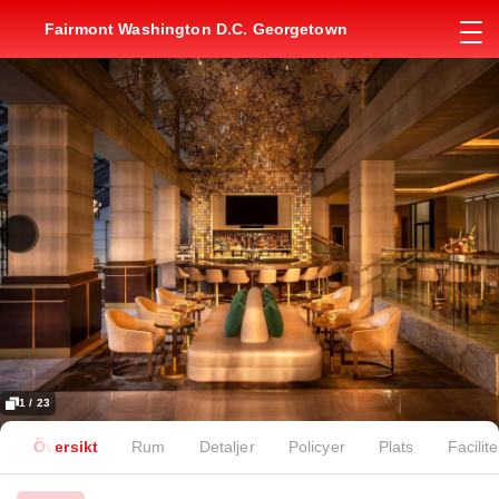
Fairmont Washington D.C. Georgetown
1 / 23
Översikt
Rum
Detaljer
Policyer
Plats
Facilite