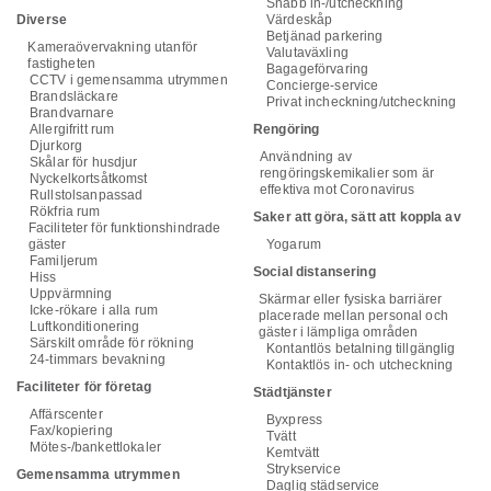
Snabb in-/utcheckning
Diverse
Värdeskåp
Betjänad parkering
Kameraövervakning utanför
Valutaväxling
fastigheten
Bagageförvaring
CCTV i gemensamma utrymmen
Concierge-service
Brandsläckare
Privat incheckning/utcheckning
Brandvarnare
Allergifritt rum
Rengöring
Djurkorg
Användning av
Skålar för husdjur
rengöringskemikalier som är
Nyckelkortsåtkomst
effektiva mot Coronavirus
Rullstolsanpassad
Rökfria rum
Saker att göra, sätt att koppla av
Faciliteter för funktionshindrade
gäster
Yogarum
Familjerum
Social distansering
Hiss
Uppvärmning
Skärmar eller fysiska barriärer
Icke-rökare i alla rum
placerade mellan personal och
Luftkonditionering
gäster i lämpliga områden
Särskilt område för rökning
Kontantlös betalning tillgänglig
24-timmars bevakning
Kontaktlös in- och utcheckning
Faciliteter för företag
Städtjänster
Affärscenter
Byxpress
Fax/kopiering
Tvätt
Mötes-/bankettlokaler
Kemtvätt
Strykservice
Gemensamma utrymmen
Daglig städservice