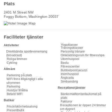
Plats
2401 M Street NW
Foggy Bottom, Washington 20037
Faciliteter tjänster
Yogaklasser
Aktiviteter
Träningsklasser
Direktsända sportevenemang
Personlig tränare
(broadcast)
Omklädningsrum för fitness/spa
Roliga timmen
Utomhuspool
Cykling
Bastu
Fitnesscenter
Allmänt
Bubbelpool/jacuzzi
Inomhuspool
Parkering på plats
Ångbastu
WiFi finns tillgängligt i alla
Simbassäng
utrymmen
Parkering
Receptionstjänster
Husdjur tillåtna
Betald WiFi
Bankomat/kontantautomat på
plats
Butiker
Fakturor
Receptionen är öppen 24 timmar
Frisör/skönhetssalong
om dygnet
Presentbutik