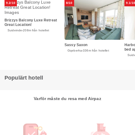
9.2/10
8/10
9.1/1
Brizzys Balcony Luxe Retreat
Great Location!
Suideinde
208m från hotellet
Sassy Saxon
Harbo
bed a
Gqeberha
336m från hotellet
Suid
Populärt hotell
Varför måste du resa med Airpaz