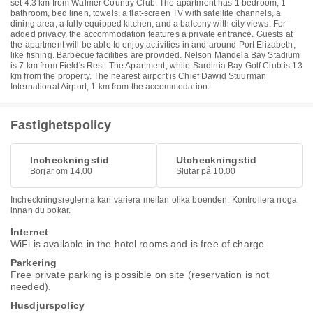
set 4.3 km from Walmer Country Club. The apartment has 1 bedroom, 1
bathroom, bed linen, towels, a flat-screen TV with satellite channels, a
dining area, a fully equipped kitchen, and a balcony with city views. For
added privacy, the accommodation features a private entrance. Guests at
the apartment will be able to enjoy activities in and around Port Elizabeth,
like fishing. Barbecue facilities are provided. Nelson Mandela Bay Stadium
is 7 km from Field's Rest: The Apartment, while Sardinia Bay Golf Club is 13
km from the property. The nearest airport is Chief Dawid Stuurman
International Airport, 1 km from the accommodation.
Fastighetspolicy
Incheckningstid
Utcheckningstid
Börjar om 14.00
Slutar på 10.00
Incheckningsreglerna kan variera mellan olika boenden. Kontrollera noga
innan du bokar.
Internet
WiFi is available in the hotel rooms and is free of charge.
Parkering
Free private parking is possible on site (reservation is not
needed).
Husdjurspolicy