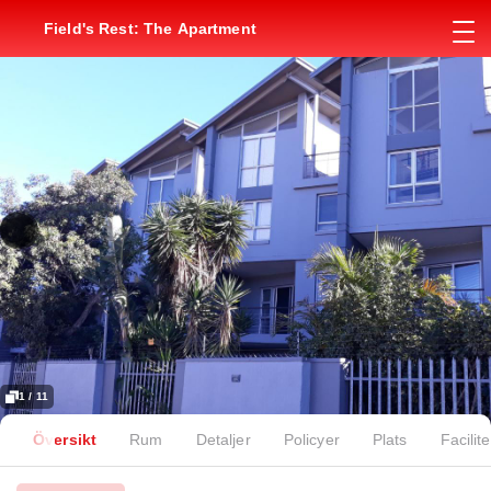
Field's Rest: The Apartment
1 / 11
Översikt
Rum
Detaljer
Policyer
Plats
Facilite