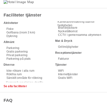
Faciliteter tjänster
Kameraövervakning utanför
Aktiviteter
fastigheten
Brandsläckare
Fiske
Nyckelåtkomst
Golfbana (inom 3 km)
CCTV i gemensamma utrymmen
Dykning
Mat & Dryck
Allmänt
Grillmöjligheter
Parkering
Gratis parkering
Receptionstjänster
Privat parkering
Parkering på plats
Fakturor
Diverse
Tjänster
Icke-rökare i alla rum
WiFi
Rökfria rum
Internettjänster
Särskilt område för rökning
Gratis WiFi
Se alla faciliteter
FAQ