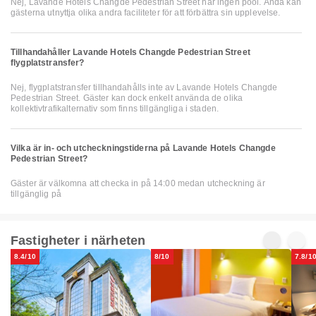
Nej, Lavande Hotels Changde Pedestrian Street har ingen pool. Ändå kan
gästerna utnyttja olika andra faciliteter för att förbättra sin upplevelse.
Tillhandahåller Lavande Hotels Changde Pedestrian Street
flygplatstransfer?
Nej, flygplatstransfer tillhandahålls inte av Lavande Hotels Changde
Pedestrian Street. Gäster kan dock enkelt använda de olika
kollektivtrafikalternativ som finns tillgängliga i staden.
Vilka är in- och utcheckningstiderna på Lavande Hotels Changde
Pedestrian Street?
Gäster är välkomna att checka in på 14:00 medan utcheckning är
tillgänglig på
Fastigheter i närheten
8.4/10
8/10
7.8/1