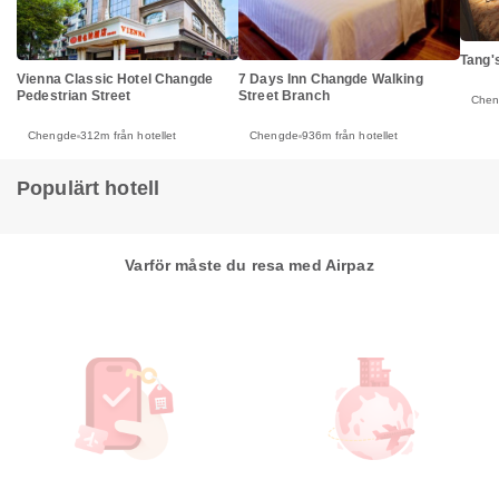
Tang'
Vienna Classic Hotel Changde
7 Days Inn Changde Walking
Pedestrian Street
Street Branch
Che
Chengde
312m från hotellet
Chengde
936m från hotellet
Populärt hotell
Varför måste du resa med Airpaz