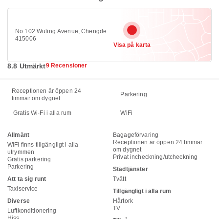
No.102 Wuling Avenue, Chengde
415006
Visa på karta
8.8 Utmärkt
9 Recensioner
Receptionen är öppen 24
Parkering
timmar om dygnet
Gratis Wi-Fi i alla rum
WiFi
Allmänt
Bagageförvaring
Receptionen är öppen 24 timmar
WiFi finns tillgängligt i alla
om dygnet
utrymmen
Privat incheckning/utcheckning
Gratis parkering
Parkering
Städtjänster
Att ta sig runt
Tvätt
Taxiservice
Tillgängligt i alla rum
Diverse
Hårtork
TV
Luftkonditionering
Hiss