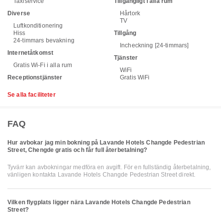
Taxiservice
Tillgängligt i alla rum
Diverse
Hårtork
TV
Luftkonditionering
Hiss
Tillgång
24-timmars bevakning
Incheckning [24-timmars]
Internetåtkomst
Tjänster
Gratis Wi-Fi i alla rum
WiFi
Receptionstjänster
Gratis WiFi
Se alla faciliteter
FAQ
Hur avbokar jag min bokning på Lavande Hotels Changde Pedestrian
Street, Chengde gratis och får full återbetalning?
Tyvärr kan avbokningar medföra en avgift. För en fullständig återbetalning,
vänligen kontakta Lavande Hotels Changde Pedestrian Street direkt.
Vilken flygplats ligger nära Lavande Hotels Changde Pedestrian
Street?