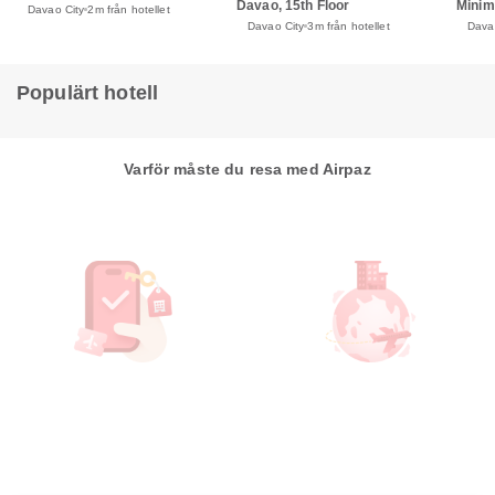
Davao, 15th Floor
Minima
Davao City
2m från hotellet
Davao City
3m från hotellet
Dava
Populärt hotell
Varför måste du resa med Airpaz