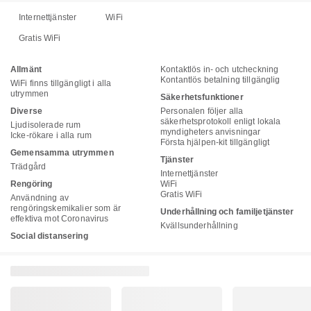
Internettjänster
WiFi
Gratis WiFi
Allmänt
Kontaktlös in- och utcheckning
Kontantlös betalning tillgänglig
WiFi finns tillgängligt i alla
utrymmen
Säkerhetsfunktioner
Diverse
Personalen följer alla
säkerhetsprotokoll enligt lokala
Ljudisolerade rum
myndigheters anvisningar
Icke-rökare i alla rum
Första hjälpen-kit tillgängligt
Gemensamma utrymmen
Tjänster
Trädgård
Internettjänster
Rengöring
WiFi
Gratis WiFi
Användning av
rengöringskemikalier som är
Underhållning och familjetjänster
effektiva mot Coronavirus
Kvällsunderhållning
Social distansering