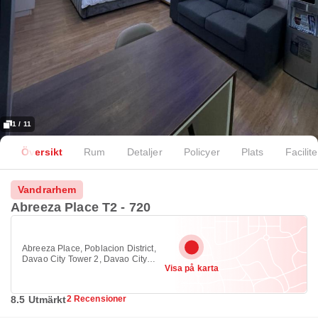
1 / 11
Översikt
Rum
Detaljer
Policyer
Plats
Facilite
Vandrarhem
Abreeza Place T2 - 720
Abreeza Place, Poblacion District,
Davao City Tower 2, Davao City
Visa på karta
8000
8.5 Utmärkt
2 Recensioner