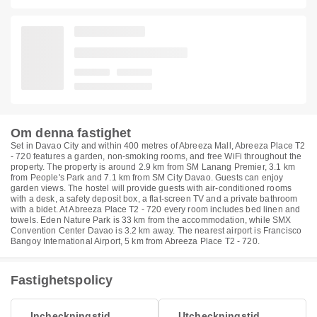
Om denna fastighet
Set in Davao City and within 400 metres of Abreeza Mall, Abreeza Place T2
- 720 features a garden, non-smoking rooms, and free WiFi throughout the
property. The property is around 2.9 km from SM Lanang Premier, 3.1 km
from People's Park and 7.1 km from SM City Davao. Guests can enjoy
garden views. The hostel will provide guests with air-conditioned rooms
with a desk, a safety deposit box, a flat-screen TV and a private bathroom
with a bidet. At Abreeza Place T2 - 720 every room includes bed linen and
towels. Eden Nature Park is 33 km from the accommodation, while SMX
Convention Center Davao is 3.2 km away. The nearest airport is Francisco
Bangoy International Airport, 5 km from Abreeza Place T2 - 720.
Fastighetspolicy
Incheckningstid
Utcheckningstid