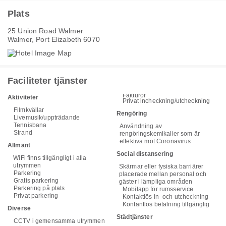
Plats
25 Union Road Walmer
Walmer, Port Elizabeth 6070
Faciliteter tjänster
Fakturor
Aktiviteter
Privat incheckning/utcheckning
Filmkvällar
Rengöring
Livemusik/uppträdande
Tennisbana
Användning av
Strand
rengöringskemikalier som är
effektiva mot Coronavirus
Allmänt
Social distansering
WiFi finns tillgängligt i alla
utrymmen
Skärmar eller fysiska barriärer
Parkering
placerade mellan personal och
Gratis parkering
gäster i lämpliga områden
Parkering på plats
Mobilapp för rumsservice
Privat parkering
Kontaktlös in- och utcheckning
Kontantlös betalning tillgänglig
Diverse
Städtjänster
CCTV i gemensamma utrymmen