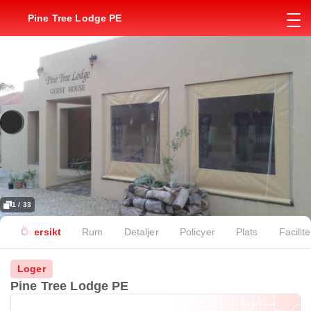
Pine Tree Lodge PE
1 / 33
Översikt
Rum
Detaljer
Policyer
Plats
Facilite
Loger
Pine Tree Lodge PE