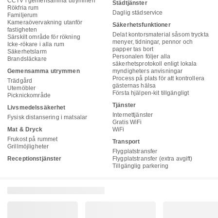
CCTV i gemensamma utrymmen
Städtjänster
Rökfria rum
Daglig städservice
Familjerum
Kameraövervakning utanför
Säkerhetsfunktioner
fastigheten
Delat kontorsmaterial såsom tryckta
Särskilt område för rökning
menyer, tidningar, pennor och
Icke-rökare i alla rum
papper tas bort
Säkerhetslarm
Personalen följer alla
Brandsläckare
säkerhetsprotokoll enligt lokala
Gemensamma utrymmen
myndigheters anvisningar
Process på plats för att kontrollera
Trädgård
gästernas hälsa
Utemöbler
Första hjälpen-kit tillgängligt
Picknickområde
Tjänster
Livsmedelssäkerhet
Internettjänster
Fysisk distansering i matsalar
Gratis WiFi
Mat & Dryck
WiFi
Frukost på rummet
Transport
Grillmöjligheter
Flygplatstransfer
Receptionstjänster
Flygplatstransfer (extra avgift)
Tillgänglig parkering