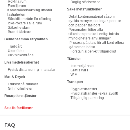
Rökfria rum
Daglig städservice
Familjerum
Säkerhetsfunktioner
Kameraövervakning utanför
fastigheten
Delat kontorsmaterial såsom
Särskilt område för rökning
tryckta menyer, tidningar, pennor
Icke-rökare i alla rum
och papper tas bort
Säkerhetslarm
Personalen följer alla
Brandsläckare
säkerhetsprotokoll enligt lokala
myndigheters anvisningar
Gemensamma utrymmen
Process på plats för att kontrollera
Trädgård
gästernas hälsa
Utemöbler
Första hjälpen-kit tillgängligt
Picknickområde
Tjänster
Livsmedelssäkerhet
Internettjänster
Fysisk distansering i matsalar
Gratis WiFi
WiFi
Mat & Dryck
Transport
Frukost på rummet
Grillmöjligheter
Flygplatstransfer
Flygplatstransfer (extra avgift)
Receptionstjänster
Tillgänglig parkering
Se alla faciliteter
FAQ