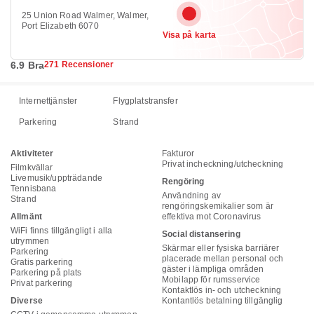
25 Union Road Walmer, Walmer,
Port Elizabeth 6070
Visa på karta
6.9 Bra
271 Recensioner
Internettjänster
Flygplatstransfer
Parkering
Strand
Aktiviteter
Fakturor
Privat incheckning/utcheckning
Filmkvällar
Livemusik/uppträdande
Rengöring
Tennisbana
Användning av
Strand
rengöringskemikalier som är
Allmänt
effektiva mot Coronavirus
WiFi finns tillgängligt i alla
Social distansering
utrymmen
Skärmar eller fysiska barriärer
Parkering
placerade mellan personal och
Gratis parkering
gäster i lämpliga områden
Parkering på plats
Mobilapp för rumsservice
Privat parkering
Kontaktlös in- och utcheckning
Diverse
Kontantlös betalning tillgänglig