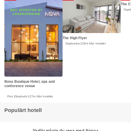
The C
Gqeb
The High Flyer
Gqeberha
128m från hotellet
Nova Boutique Hotel, spa and
conference venue
Port Elizabeth
127m från hotellet
Populärt hotell
Varför måste du resa med Airpaz