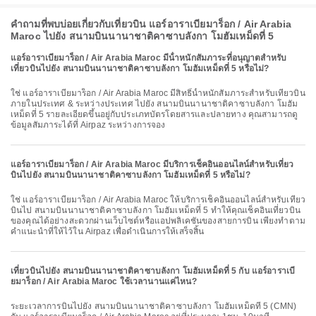
คำถามที่พบบ่อยเกี่ยวกับเที่ยวบิน แอร์อาราเบียมาร็อก / Air Arabia
Maroc ไปยัง สนามบินนานาชาติคาซาบลังกา โมฮัมเหม็ดที่ 5
แอร์อาราเบียมาร็อก / Air Arabia Maroc มีน้ําหนักสัมภาระที่อนุญาตสําหรับ
เที่ยวบินไปยัง สนามบินนานาชาติคาซาบลังกา โมฮัมเหม็ดที่ 5 หรือไม่?
ใช่ แอร์อาราเบียมาร็อก / Air Arabia Maroc มีสิทธิ์น้ำหนักสัมภาระสำหรับเที่ยวบิน
ภายในประเทศ & ระหว่างประเทศ ไปยัง สนามบินนานาชาติคาซาบลังกา โมฮัม
เหม็ดที่ 5 รายละเอียดขึ้นอยู่กับประเภทบัตรโดยสารและปลายทาง คุณสามารถดู
ข้อมูลสัมภาระได้ที่ Airpaz ระหว่างการจอง
แอร์อาราเบียมาร็อก / Air Arabia Maroc มีบริการเช็คอินออนไลน์สำหรับเที่ยว
บินไปยัง สนามบินนานาชาติคาซาบลังกา โมฮัมเหม็ดที่ 5 หรือไม่?
ใช่ แอร์อาราเบียมาร็อก / Air Arabia Maroc ให้บริการเช็คอินออนไลน์สำหรับเที่ยว
บินไป สนามบินนานาชาติคาซาบลังกา โมฮัมเหม็ดที่ 5 ทำให้คุณเช็คอินเที่ยวบิน
ของคุณได้อย่างสะดวกผ่านเว็บไซต์หรือแอปพลิเคชันของสายการบิน เพียงทำตาม
คำแนะนำที่ให้ไว้ใน Airpaz เพื่อดำเนินการให้เสร็จสิ้น
เที่ยวบินไปยัง สนามบินนานาชาติคาซาบลังกา โมฮัมเหม็ดที่ 5 กับ แอร์อาราเบี
ยมาร็อก / Air Arabia Maroc ใช้เวลานานแค่ไหน?
ระยะเวลาการบินไปยัง สนามบินนานาชาติคาซาบลังกา โมฮัมเหม็ดที่ 5 (CMN)