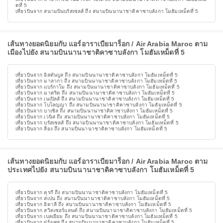
ดที่ 5
เที่ยวบินจาก สนามบินบรัสเซลส์ ถึง สนามบินนานาชาติคาซาบลังกา โมฮัมเหม็ดที่ 5
เส้นทางยอดนิยมกับ แอร์อาราเบียมาร็อก / Air Arabia Maroc ตาม
เมืองไปยัง สนามบินนานาชาติคาซาบลังกา โมฮัมเหม็ดที่ 5
เที่ยวบินจาก อิสตันบูล ถึง สนามบินนานาชาติคาซาบลังกา โมฮัมเหม็ดที่ 5
เที่ยวบินจาก มาลากา ถึง สนามบินนานาชาติคาซาบลังกา โมฮัมเหม็ดที่ 5
เที่ยวบินจาก แบร์กาโม ถึง สนามบินนานาชาติคาซาบลังกา โมฮัมเหม็ดที่ 5
เที่ยวบินจาก มาดริด ถึง สนามบินนานาชาติคาซาบลังกา โมฮัมเหม็ดที่ 5
เที่ยวบินจาก เนเปิลส์ ถึง สนามบินนานาชาติคาซาบลังกา โมฮัมเหม็ดที่ 5
เที่ยวบินจาก โบโลญญา ถึง สนามบินนานาชาติคาซาบลังกา โมฮัมเหม็ดที่ 5
เที่ยวบินจาก บาเซิล ถึง สนามบินนานาชาติคาซาบลังกา โมฮัมเหม็ดที่ 5
เที่ยวบินจาก เวนิส ถึง สนามบินนานาชาติคาซาบลังกา โมฮัมเหม็ดที่ 5
เที่ยวบินจาก บรัสเซลส์ ถึง สนามบินนานาชาติคาซาบลังกา โมฮัมเหม็ดที่ 5
เที่ยวบินจาก ลียง ถึง สนามบินนานาชาติคาซาบลังกา โมฮัมเหม็ดที่ 5
เส้นทางยอดนิยมกับ แอร์อาราเบียมาร็อก / Air Arabia Maroc ตาม
ประเทศไปยัง สนามบินนานาชาติคาซาบลังกา โมฮัมเหม็ดที่ 5
เที่ยวบินจาก ตุรกี ถึง สนามบินนานาชาติคาซาบลังกา โมฮัมเหม็ดที่ 5
เที่ยวบินจาก สเปน ถึง สนามบินนานาชาติคาซาบลังกา โมฮัมเหม็ดที่ 5
เที่ยวบินจาก อิตาลี ถึง สนามบินนานาชาติคาซาบลังกา โมฮัมเหม็ดที่ 5
เที่ยวบินจาก สวิตเซอร์แลนด์ ถึง สนามบินนานาชาติคาซาบลังกา โมฮัมเหม็ดที่ 5
เที่ยวบินจาก เบลเยียม ถึง สนามบินนานาชาติคาซาบลังกา โมฮัมเหม็ดที่ 5
เที่ยวบินจาก ฝรั่งเศส ถึง สนามบินนานาชาติคาซาบลังกา โมฮัมเหม็ดที่ 5