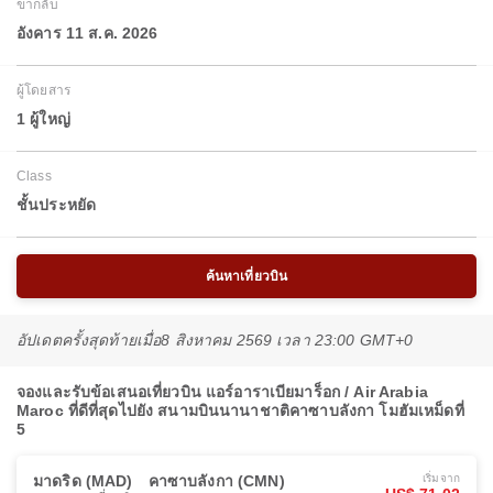
ขากลับ
อังคาร 11 ส.ค. 2026
ผู้โดยสาร
1 ผู้ใหญ่
Class
ชั้นประหยัด
ค้นหาเที่ยวบิน
อัปเดตครั้งสุดท้ายเมื่อ
8 สิงหาคม 2569 เวลา 23:00 GMT+0
จองและรับข้อเสนอเที่ยวบิน แอร์อาราเบียมาร็อก / Air Arabia
Maroc ที่ดีที่สุดไปยัง สนามบินนานาชาติคาซาบลังกา โมฮัมเหม็ดที่
5
มาดริด (MAD)
คาซาบลังกา (CMN)
เริ่มจาก