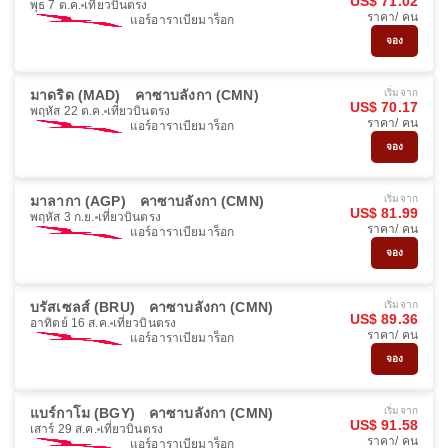
US$ 71.02
พุธ 7 ต.ค.
เที่ยวบินตรง
ราคา/ คน
แอร์อาราเบียมาร็อก
จอง
มาดริด (MAD)
คาซาบลังกา (CMN)
เริ่มจาก
US$ 70.17
พฤหัส 22 ต.ค.
เที่ยวบินตรง
ราคา/ คน
แอร์อาราเบียมาร็อก
จอง
มาลากา (AGP)
คาซาบลังกา (CMN)
เริ่มจาก
US$ 81.99
พฤหัส 3 ก.ย.
เที่ยวบินตรง
ราคา/ คน
แอร์อาราเบียมาร็อก
จอง
บรัสเซลส์ (BRU)
คาซาบลังกา (CMN)
เริ่มจาก
US$ 89.36
อาทิตย์ 16 ส.ค.
เที่ยวบินตรง
ราคา/ คน
แอร์อาราเบียมาร็อก
จอง
แบร์กาโม (BGY)
คาซาบลังกา (CMN)
เริ่มจาก
US$ 91.58
เสาร์ 29 ส.ค.
เที่ยวบินตรง
ราคา/ คน
แอร์อาราเบียมาร็อก