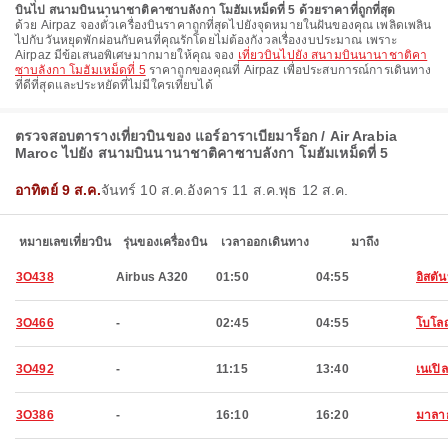
บินไป สนามบินนานาชาติคาซาบลังกา โมฮัมเหม็ดที่ 5 ด้วยราคาที่ถูกที่สุด
ด้วย Airpaz จองตั๋วเครื่องบินราคาถูกที่สุดไปยังจุดหมายในฝันของคุณ เพลิดเพลิน
ไปกับวันหยุดพักผ่อนกับคนที่คุณรักโดยไม่ต้องกังวลเรื่องงบประมาณ เพราะ
Airpaz มีข้อเสนอพิเศษมากมายให้คุณ จอง
เที่ยวบินไปยัง สนามบินนานาชาติคา
ซาบลังกา โมฮัมเหม็ดที่ 5
ราคาถูกของคุณที่ Airpaz เพื่อประสบการณ์การเดินทาง
ที่ดีที่สุดและประหยัดที่ไม่มีใครเทียบได้
ตรวจสอบตารางเที่ยวบินของ แอร์อาราเบียมาร็อก / Air Arabia
Maroc ไปยัง สนามบินนานาชาติคาซาบลังกา โมฮัมเหม็ดที่ 5
อาทิตย์ 9 ส.ค.
จันทร์ 10 ส.ค.
อังคาร 11 ส.ค.
พุธ 12 ส.ค.
หมายเลขเที่ยวบิน
รุ่นของเครื่องบิน
เวลาออกเดินทาง
มาถึง
3O438
Airbus A320
01:50
04:55
อิสตัน
3O466
-
02:45
04:55
โบโล
3O492
-
11:15
13:40
เนเปิล
3O386
-
16:10
16:20
มาลา