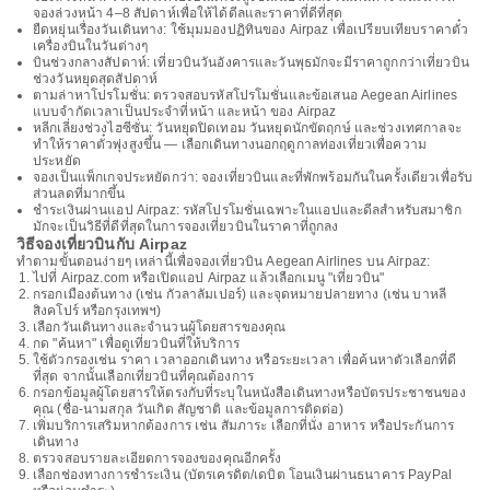
จองล่วงหน้า 4–8 สัปดาห์เพื่อให้ได้ดีลและราคาที่ดีที่สุด
ยืดหยุ่นเรื่องวันเดินทาง: ใช้มุมมองปฏิทินของ Airpaz เพื่อเปรียบเทียบราคาตั๋ว
เครื่องบินในวันต่างๆ
บินช่วงกลางสัปดาห์: เที่ยวบินวันอังคารและวันพุธมักจะมีราคาถูกกว่าเที่ยวบิน
ช่วงวันหยุดสุดสัปดาห์
ตามล่าหาโปรโมชั่น: ตรวจสอบรหัสโปรโมชั่นและข้อเสนอ Aegean Airlines
แบบจำกัดเวลาเป็นประจำที่หน้า และหน้า ของ Airpaz
หลีกเลี่ยงช่วงไฮซีซั่น: วันหยุดปิดเทอม วันหยุดนักขัตฤกษ์ และช่วงเทศกาลจะ
ทำให้ราคาตั๋วพุ่งสูงขึ้น — เลือกเดินทางนอกฤดูกาลท่องเที่ยวเพื่อความ
ประหยัด
จองเป็นแพ็กเกจประหยัดกว่า: จองเที่ยวบินและที่พักพร้อมกันในครั้งเดียวเพื่อรับ
ส่วนลดที่มากขึ้น
ชำระเงินผ่านแอป Airpaz: รหัสโปรโมชั่นเฉพาะในแอปและดีลสำหรับสมาชิก
มักจะเป็นวิธีที่ดีที่สุดในการจองเที่ยวบินในราคาที่ถูกลง
วิธีจองเที่ยวบินกับ Airpaz
ทำตามขั้นตอนง่ายๆ เหล่านี้เพื่อจองเที่ยวบิน Aegean Airlines บน Airpaz:
ไปที่ Airpaz.com หรือเปิดแอป Airpaz แล้วเลือกเมนู "เที่ยวบิน"
กรอกเมืองต้นทาง (เช่น กัวลาลัมเปอร์) และจุดหมายปลายทาง (เช่น บาหลี
สิงคโปร์ หรือกรุงเทพฯ)
เลือกวันเดินทางและจำนวนผู้โดยสารของคุณ
กด "ค้นหา" เพื่อดูเที่ยวบินที่ให้บริการ
ใช้ตัวกรองเช่น ราคา เวลาออกเดินทาง หรือระยะเวลา เพื่อค้นหาตัวเลือกที่ดี
ที่สุด จากนั้นเลือกเที่ยวบินที่คุณต้องการ
กรอกข้อมูลผู้โดยสารให้ตรงกับที่ระบุในหนังสือเดินทางหรือบัตรประชาชนของ
คุณ (ชื่อ-นามสกุล วันเกิด สัญชาติ และข้อมูลการติดต่อ)
เพิ่มบริการเสริมหากต้องการ เช่น สัมภาระ เลือกที่นั่ง อาหาร หรือประกันการ
เดินทาง
ตรวจสอบรายละเอียดการจองของคุณอีกครั้ง
เลือกช่องทางการชำระเงิน (บัตรเครดิต/เดบิต โอนเงินผ่านธนาคาร PayPal