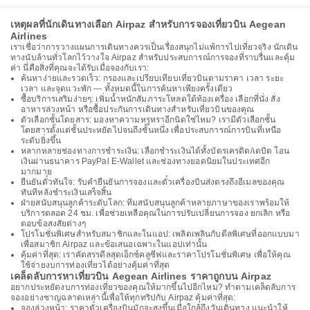
เหตุผลที่นักเดินทางเลือก Airpaz สำหรับการจองเที่ยวบิน Aegean
Airlines
เราเชื่อว่าการวางแผนการเดินทางควรเป็นเรื่องสนุกไม่แพ้การไปเที่ยวจริง นักเดิน
ทางนับล้านทั่วโลกไว้วางใจ Airpaz สำหรับประสบการณ์การจองที่ราบรื่นและคุ้ม
ค่า นี่คือสิ่งที่คุณจะได้รับเมื่อจองกับเรา:
ค้นหาง่ายและรวดเร็ว: กรองและเปรียบเทียบเที่ยวบินตามราคา เวลา ระยะ
เวลา และจุดแวะพัก — ทั้งหมดนี้ในการค้นหาเพียงครั้งเดียว
ซื้อบริการเสริมง่ายๆ: เพิ่มน้ำหนักสัมภาระโหลดใต้ท้องเครื่อง เลือกที่นั่ง สั่ง
อาหารล่วงหน้า หรือซื้อประกันการเดินทางสำหรับเที่ยวบินของคุณ
ตัวเลือกชั้นโดยสาร: มองหาความหรูหราอีกนิดใช่ไหม? เรามีตัวเลือกชั้น
โดยสารตั้งแต่ชั้นประหยัดไปจนถึงชั้นหนึ่ง เพื่อประสบการณ์การบินที่เหนือ
ระดับยิ่งขึ้น
หลากหลายช่องทางการชำระเงิน: เลือกชำระเงินได้ทั้งบัตรเครดิต/เดบิต โอน
เงินผ่านธนาคาร PayPal E-Wallet และช่องทางยอดนิยมในประเทศอีก
มากมาย
ยืนยันตั๋วทันใจ: รับคำยืนยันการจองและตั๋วเครื่องบินส่งตรงถึงอีเมลของคุณ
ทันทีหลังชำระเงินเสร็จสิ้น
ฝ่ายสนับสนุนลูกค้าระดับโลก: ทีมสนับสนุนลูกค้าหลายภาษาของเราพร้อมให้
บริการตลอด 24 ชม. เพื่อช่วยเหลือคุณในการปรับเปลี่ยนการจอง ยกเลิก หรือ
ตอบข้อสงสัยต่างๆ
โปรโมชั่นพิเศษสำหรับสมาชิกและในแอป: เพลิดเพลินกับดีลพิเศษที่ออกแบบมา
เพื่อสมาชิก Airpaz และข้อเสนอเฉพาะในแอปเท่านั้น
คุ้มค่าที่สุด: เราคัดสรรดีลสุดเอ็กซ์คลูซีฟและราคาโปรโมชั่นพิเศษ เพื่อให้คุณ
ใช้จ่ายงบการท่องเที่ยวได้อย่างคุ้มค่าที่สุด
เคล็ดลับการหาเที่ยวบิน Aegean Airlines ราคาถูกบน Airpaz
อยากประหยัดงบการท่องเที่ยวของคุณให้มากขึ้นไปอีกไหม? ทำตามเคล็ดลับการ
จองอย่างชาญฉลาดเหล่านี้เพื่อให้ทุกทริปกับ Airpaz คุ้มค่าที่สุด:
จองล่วงหน้า: ราคาตั๋วเครื่องบินมักจะสูงขึ้นเมื่อใกล้ถึงวันเดินทาง แนะนำให้