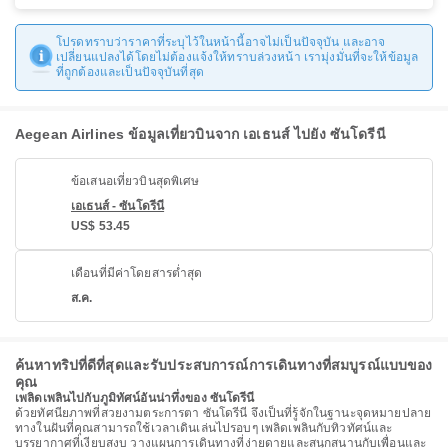
โปรดทราบว่าราคาที่ระบุไว้ในหน้านี้อาจไม่เป็นปัจจุบัน และอาจ
เปลี่ยนแปลงได้โดยไม่ต้องแจ้งให้ทราบล่วงหน้า เรามุ่งมั่นที่จะให้ข้อมูล
ที่ถูกต้องและเป็นปัจจุบันที่สุด
Aegean Airlines ข้อมูลเที่ยวบินจาก เอเธนส์ ไปยัง ซันโดรีนี
ข้อเสนอเที่ยวบินสุดพิเศษ
เอเธนส์ - ซันโดรีนี
US$ 53.45
เดือนที่มีค่าโดยสารต่ำสุด
ส.ค.
ค้นหาทริปที่ดีที่สุดและรับประสบการณ์การเดินทางที่สมบูรณ์แบบของ
คุณ
เพลิดเพลินไปกับภูมิทัศน์อันน่าทึ่งของ ซันโดรีนี
ด้วยทัศนียภาพที่สวยงามตระการตา ซันโดรีนี จึงเป็นที่รู้จักในฐานะจุดหมายปลาย
ทางในฝันที่คุณสามารถใช้เวลาเดินเล่นไปรอบๆ เพลิดเพลินกับทิวทัศน์และ
บรรยากาศที่เงียบสงบ วางแผนการเดินทางที่ง่ายดายและสนุกสนานกับเพื่อนและ