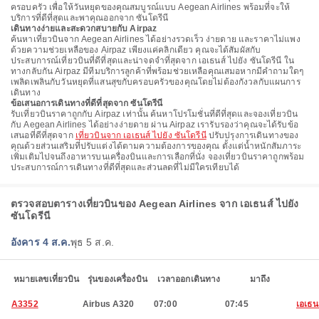
ครอบครัว เพื่อให้วันหยุดของคุณสมบูรณ์แบบ Aegean Airlines พร้อมที่จะให้
บริการที่ดีที่สุดและพาคุณออกจาก ซันโดรีนี
เดินทางง่ายและสะดวกสบายกับ Airpaz
ค้นหาเที่ยวบินจาก Aegean Airlines ได้อย่างรวดเร็ว ง่ายดาย และราคาไม่แพง
ด้วยความช่วยเหลือของ Airpaz เพียงแค่คลิกเดียว คุณจะได้สัมผัสกับ
ประสบการณ์เที่ยวบินที่ดีที่สุดและน่าจดจำที่สุดจาก เอเธนส์ ไปยัง ซันโดรีนี ใน
ทางกลับกัน Airpaz มีทีมบริการลูกค้าที่พร้อมช่วยเหลือคุณเสมอหากมีคำถามใดๆ
เพลิดเพลินกับวันหยุดที่แสนสุขกับครอบครัวของคุณโดยไม่ต้องกังวลกับแผนการ
เดินทาง
ข้อเสนอการเดินทางที่ดีที่สุดจาก ซันโดรีนี
รับเที่ยวบินราคาถูกกับ Airpaz เท่านั้น ค้นหาโปรโมชั่นที่ดีที่สุดและจองเที่ยวบิน
กับ Aegean Airlines ได้อย่างง่ายดาย ผ่าน Airpaz เรารับรองว่าคุณจะได้รับข้อ
เสนอที่ดีที่สุดจาก
เที่ยวบินจาก เอเธนส์ ไปยัง ซันโดรีนี
ปรับปรุงการเดินทางของ
คุณด้วยส่วนเสริมที่ปรับแต่งได้ตามความต้องการของคุณ ตั้งแต่น้ำหนักสัมภาระ
เพิ่มเติมไปจนถึงอาหารบนเครื่องบินและการเลือกที่นั่ง จองเที่ยวบินราคาถูกพร้อม
ประสบการณ์การเดินทางที่ดีที่สุดและส่วนลดที่ไม่มีใครเทียบได้
ตรวจสอบตารางเที่ยวบินของ Aegean Airlines จาก เอเธนส์ ไปยัง
ซันโดรีนี
อังคาร 4 ส.ค.
พุธ 5 ส.ค.
หมายเลขเที่ยวบิน
รุ่นของเครื่องบิน
เวลาออกเดินทาง
มาถึง
A3352
Airbus A320
07:00
07:45
เอเธน