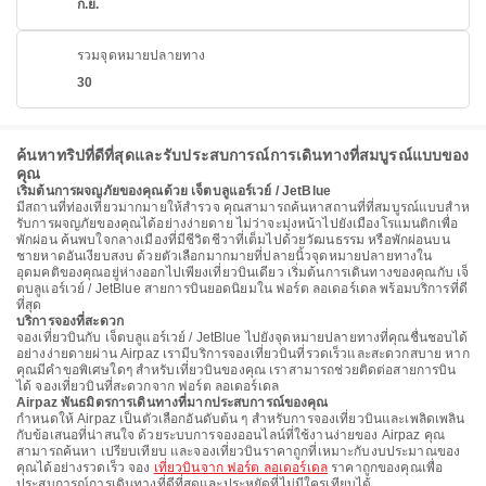
ก.ย.
รวมจุดหมายปลายทาง
30
ค้นหาทริปที่ดีที่สุดและรับประสบการณ์การเดินทางที่สมบูรณ์แบบของ
คุณ
เริ่มต้นการผจญภัยของคุณด้วย เจ็ตบลูแอร์เวย์ / JetBlue
มีสถานที่ท่องเที่ยวมากมายให้สํารวจ คุณสามารถค้นหาสถานที่ที่สมบูรณ์แบบสําห
รับการผจญภัยของคุณได้อย่างง่ายดาย ไม่ว่าจะมุ่งหน้าไปยังเมืองโรแมนติกเพื่อ
พักผ่อน ค้นพบใจกลางเมืองที่มีชีวิตชีวาที่เต็มไปด้วยวัฒนธรรม หรือพักผ่อนบน
ชายหาดอันเงียบสงบ ด้วยตัวเลือกมากมายที่ปลายนิ้วจุดหมายปลายทางใน
อุดมคติของคุณอยู่ห่างออกไปเพียงเที่ยวบินเดียว เริ่มต้นการเดินทางของคุณกับ เจ็
ตบลูแอร์เวย์ / JetBlue สายการบินยอดนิยมใน ฟอร์ต ลอเดอร์เดล พร้อมบริการที่ดี
ที่สุด
บริการจองที่สะดวก
จองเที่ยวบินกับ เจ็ตบลูแอร์เวย์ / JetBlue ไปยังจุดหมายปลายทางที่คุณชื่นชอบได้
อย่างง่ายดายผ่าน Airpaz เรามีบริการจองเที่ยวบินที่รวดเร็วและสะดวกสบาย หาก
คุณมีคำขอพิเศษใดๆ สำหรับเที่ยวบินของคุณ เราสามารถช่วยติดต่อสายการบิน
ได้ จองเที่ยวบินที่สะดวกจาก ฟอร์ต ลอเดอร์เดล
Airpaz พันธมิตรการเดินทางที่มากประสบการณ์ของคุณ
กําหนดให้ Airpaz เป็นตัวเลือกอันดับต้น ๆ สําหรับการจองเที่ยวบินและเพลิดเพลิน
กับข้อเสนอที่น่าสนใจ ด้วยระบบการจองออนไลน์ที่ใช้งานง่ายของ Airpaz คุณ
สามารถค้นหา เปรียบเทียบ และจองเที่ยวบินราคาถูกที่เหมาะกับงบประมาณของ
คุณได้อย่างรวดเร็ว จอง
เที่ยวบินจาก ฟอร์ต ลอเดอร์เดล
ราคาถูกของคุณเพื่อ
ประสบการณ์การเดินทางที่ดีที่สุดและประหยัดที่ไม่มีใครเทียบได้