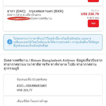
ธากา (DAC)
กรุงเทพมหานคร (BKK)
เริ่มจาก
US$ 238.79
อังคาร 18 ส.ค.
เที่ยวบินตรง
ราคา/ คน
บังคลาเทศพิมาน
จอง
โปรดทราบว่าราคาที่ระบุไว้ในหน้านี้อาจไม่เป็นปัจจุบัน และอาจ
เปลี่ยนแปลงได้โดยไม่ต้องแจ้งให้ทราบล่วงหน้า เรามุ่งมั่นที่จะให้ข้อมูล
ที่ถูกต้องและเป็นปัจจุบันที่สุด
บังคลาเทศพิมาน / Biman Bangladesh Airlines ข้อมูลเที่ยวบินจาก
ท่าอากาศยานนานาชาติฮาซรัท ชาห์จาลาล ไปยัง ท่าอากาศยาน
สุวรรณภูมิ
ข้อเสนอเที่ยวบินสุดพิเศษ
ธากา - กรุงเทพมหานคร
US$ 221.77
เดือนที่มีค่าโดยสารต่ำสุด