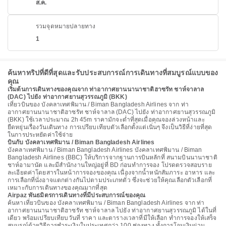
ส.ค.
รวมจุดหมายปลายทาง
1
ค้นหาทริปที่ดีที่สุดและรับประสบการณ์การเดินทางที่สมบูรณ์แบบของ
คุณ
เริ่มต้นการเดินทางของคุณจาก ท่าอากาศยานนานาชาติฮาซรัท ชาห์จาลาล
(DAC) ไปยัง ท่าอากาศยานสุวรรณภูมิ (BKK)
เที่ยวบินของ บังคลาเทศพิมาน / Biman Bangladesh Airlines จาก ท่า
อากาศยานนานาชาติฮาซรัท ชาห์จาลาล (DAC) ไปยัง ท่าอากาศยานสุวรรณภูมิ
(BKK) ใช้เวลาประมาณ 2h 45m ราคามักจะต่ำที่สุดเมื่อคุณจองล่วงหน้าและ
ยืดหยุ่นเรื่องวันเดินทาง การเปรียบเทียบตัวเลือกตั้งแต่เนิ่นๆ จึงเป็นวิธีที่ง่ายที่สุด
ในการประหยัดค่าใช้จ่าย
บินกับ บังคลาเทศพิมาน / Biman Bangladesh Airlines
บังคลาเทศพิมาน / Biman Bangladesh Airlines บังคลาเทศพิมาน / Biman
Bangladesh Airlines (BBC) ให้บริการจากฐานการบินหลักที่ สนามบินนานาชาติ
ชาห์อามานัต และมีสำนักงานใหญ่อยู่ที่ BD ก่อนทำการจอง โปรดตรวจสอบราย
ละเอียดค่าโดยสารในหน้าการจองของคุณ เนื่องจากน้ำหนักสัมภาระ อาหาร และ
การเลือกที่นั่งอาจแตกต่างกันไปตามประเภทตั๋ว ซึ่งจะช่วยให้คุณเลือกตัวเลือกที่
เหมาะกับการเดินทางของคุณมากที่สุด
Airpaz พันธมิตรการเดินทางที่มีประสบการณ์ของคุณ
ค้นหาเที่ยวบินของ บังคลาเทศพิมาน / Biman Bangladesh Airlines จาก ท่า
อากาศยานนานาชาติฮาซรัท ชาห์จาลาล ไปยัง ท่าอากาศยานสุวรรณภูมิ ได้ในที่
เดียว พร้อมเปรียบเทียบวันที่ ราคา และตารางเวลาที่มีให้เลือก ทำการจองให้เสร็จ
สมบูรณ์ด้วยวิธีการชำระเงินในประเทศกว่า 100 ช่องทาง ทั้งการโอนเงินผ่าน