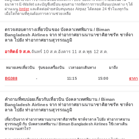
ธนาคาร E-Wallet และบัญชีเสมือน คุณสามารถจัดการการเปลี่ยนแปลงต่าง ๆ ได้
ผ่านเมนู
/order
และติดต่อฝ่ายสนับสนุนของ Airpaz ได้ตลอด 24 ชั่วโมงทุกวัน
เมื่อใดก็ตามที่คุณต้องการความช่วยเหลือ
ตรวจสอบตารางเที่ยวบินของ บังคลาเทศพิมาน / Biman
Bangladesh Airlines จาก ท่าอากาศยานนานาชาติฮาซรัท ชาห์จา
ลาล ไปยัง ท่าอากาศยานสุวรรณภูมิ
อาทิตย์ 9 ส.ค.
จันทร์ 10 ส.ค.
อังคาร 11 ส.ค.
พุธ 12 ส.ค.
หมายเลขเที่ยวบิน
รุ่นของเครื่องบิน
เวลาออกเดินทาง
มาถึง
BG388
-
11:15
15:00
ธากา
คำถามที่พบบ่อยเกี่ยวกับเที่ยวบิน บังคลาเทศพิมาน / Biman
Bangladesh Airlines จาก ท่าอากาศยานนานาชาติฮาซรัท ชาห์จา
ลาล ไปยัง ท่าอากาศยานสุวรรณภูมิ
เที่ยวบินจาก ท่าอากาศยานนานาชาติฮาซรัท ชาห์จาลาล ไปยัง ท่าอากาศยาน
สุวรรณภูมิ กับ บังคลาเทศพิมาน / Biman Bangladesh Airlines ใช้เวลาเดิน
ทางนานเท่าไร?