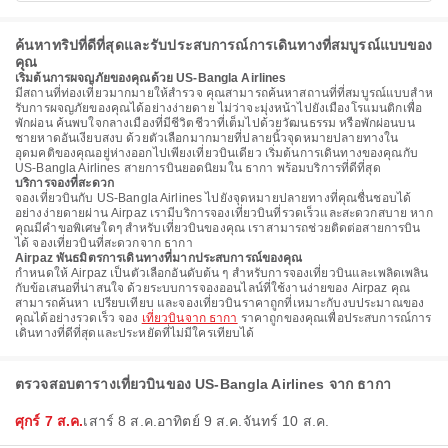
ค้นหาทริปที่ดีที่สุดและรับประสบการณ์การเดินทางที่สมบูรณ์แบบของ
คุณ
เริ่มต้นการผจญภัยของคุณด้วย US-Bangla Airlines
มีสถานที่ท่องเที่ยวมากมายให้สํารวจ คุณสามารถค้นหาสถานที่ที่สมบูรณ์แบบสําห
รับการผจญภัยของคุณได้อย่างง่ายดาย ไม่ว่าจะมุ่งหน้าไปยังเมืองโรแมนติกเพื่อ
พักผ่อน ค้นพบใจกลางเมืองที่มีชีวิตชีวาที่เต็มไปด้วยวัฒนธรรม หรือพักผ่อนบน
ชายหาดอันเงียบสงบ ด้วยตัวเลือกมากมายที่ปลายนิ้วจุดหมายปลายทางใน
อุดมคติของคุณอยู่ห่างออกไปเพียงเที่ยวบินเดียว เริ่มต้นการเดินทางของคุณกับ
US-Bangla Airlines สายการบินยอดนิยมใน ธากา พร้อมบริการที่ดีที่สุด
บริการจองที่สะดวก
จองเที่ยวบินกับ US-Bangla Airlines ไปยังจุดหมายปลายทางที่คุณชื่นชอบได้
อย่างง่ายดายผ่าน Airpaz เรามีบริการจองเที่ยวบินที่รวดเร็วและสะดวกสบาย หาก
คุณมีคำขอพิเศษใดๆ สำหรับเที่ยวบินของคุณ เราสามารถช่วยติดต่อสายการบิน
ได้ จองเที่ยวบินที่สะดวกจาก ธากา
Airpaz พันธมิตรการเดินทางที่มากประสบการณ์ของคุณ
กําหนดให้ Airpaz เป็นตัวเลือกอันดับต้น ๆ สําหรับการจองเที่ยวบินและเพลิดเพลิน
กับข้อเสนอที่น่าสนใจ ด้วยระบบการจองออนไลน์ที่ใช้งานง่ายของ Airpaz คุณ
สามารถค้นหา เปรียบเทียบ และจองเที่ยวบินราคาถูกที่เหมาะกับงบประมาณของ
คุณได้อย่างรวดเร็ว จอง
เที่ยวบินจาก ธากา
ราคาถูกของคุณเพื่อประสบการณ์การ
เดินทางที่ดีที่สุดและประหยัดที่ไม่มีใครเทียบได้
ตรวจสอบตารางเที่ยวบินของ US-Bangla Airlines จาก ธากา
ศุกร์ 7 ส.ค.
เสาร์ 8 ส.ค.
อาทิตย์ 9 ส.ค.
จันทร์ 10 ส.ค.