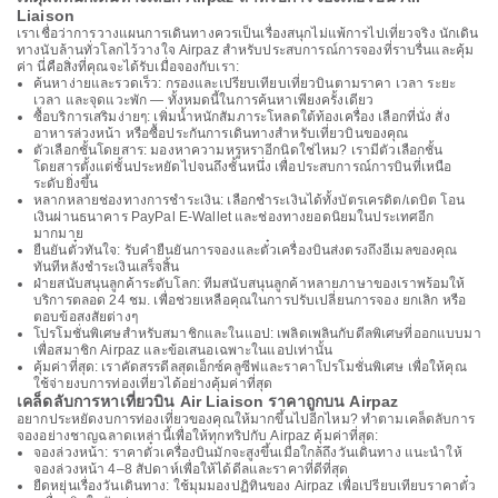
Liaison
เราเชื่อว่าการวางแผนการเดินทางควรเป็นเรื่องสนุกไม่แพ้การไปเที่ยวจริง นักเดิน
ทางนับล้านทั่วโลกไว้วางใจ Airpaz สำหรับประสบการณ์การจองที่ราบรื่นและคุ้ม
ค่า นี่คือสิ่งที่คุณจะได้รับเมื่อจองกับเรา:
ค้นหาง่ายและรวดเร็ว: กรองและเปรียบเทียบเที่ยวบินตามราคา เวลา ระยะ
เวลา และจุดแวะพัก — ทั้งหมดนี้ในการค้นหาเพียงครั้งเดียว
ซื้อบริการเสริมง่ายๆ: เพิ่มน้ำหนักสัมภาระโหลดใต้ท้องเครื่อง เลือกที่นั่ง สั่ง
อาหารล่วงหน้า หรือซื้อประกันการเดินทางสำหรับเที่ยวบินของคุณ
ตัวเลือกชั้นโดยสาร: มองหาความหรูหราอีกนิดใช่ไหม? เรามีตัวเลือกชั้น
โดยสารตั้งแต่ชั้นประหยัดไปจนถึงชั้นหนึ่ง เพื่อประสบการณ์การบินที่เหนือ
ระดับยิ่งขึ้น
หลากหลายช่องทางการชำระเงิน: เลือกชำระเงินได้ทั้งบัตรเครดิต/เดบิต โอน
เงินผ่านธนาคาร PayPal E-Wallet และช่องทางยอดนิยมในประเทศอีก
มากมาย
ยืนยันตั๋วทันใจ: รับคำยืนยันการจองและตั๋วเครื่องบินส่งตรงถึงอีเมลของคุณ
ทันทีหลังชำระเงินเสร็จสิ้น
ฝ่ายสนับสนุนลูกค้าระดับโลก: ทีมสนับสนุนลูกค้าหลายภาษาของเราพร้อมให้
บริการตลอด 24 ชม. เพื่อช่วยเหลือคุณในการปรับเปลี่ยนการจอง ยกเลิก หรือ
ตอบข้อสงสัยต่างๆ
โปรโมชั่นพิเศษสำหรับสมาชิกและในแอป: เพลิดเพลินกับดีลพิเศษที่ออกแบบมา
เพื่อสมาชิก Airpaz และข้อเสนอเฉพาะในแอปเท่านั้น
คุ้มค่าที่สุด: เราคัดสรรดีลสุดเอ็กซ์คลูซีฟและราคาโปรโมชั่นพิเศษ เพื่อให้คุณ
ใช้จ่ายงบการท่องเที่ยวได้อย่างคุ้มค่าที่สุด
เคล็ดลับการหาเที่ยวบิน Air Liaison ราคาถูกบน Airpaz
อยากประหยัดงบการท่องเที่ยวของคุณให้มากขึ้นไปอีกไหม? ทำตามเคล็ดลับการ
จองอย่างชาญฉลาดเหล่านี้เพื่อให้ทุกทริปกับ Airpaz คุ้มค่าที่สุด:
จองล่วงหน้า: ราคาตั๋วเครื่องบินมักจะสูงขึ้นเมื่อใกล้ถึงวันเดินทาง แนะนำให้
จองล่วงหน้า 4–8 สัปดาห์เพื่อให้ได้ดีลและราคาที่ดีที่สุด
ยืดหยุ่นเรื่องวันเดินทาง: ใช้มุมมองปฏิทินของ Airpaz เพื่อเปรียบเทียบราคาตั๋ว