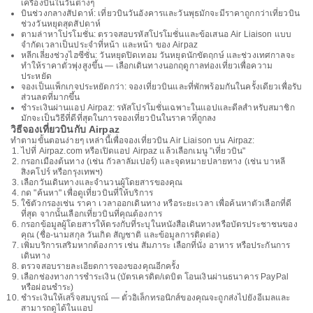
เครื่องบินในวันต่างๆ
บินช่วงกลางสัปดาห์: เที่ยวบินวันอังคารและวันพุธมักจะมีราคาถูกกว่าเที่ยวบิน
ช่วงวันหยุดสุดสัปดาห์
ตามล่าหาโปรโมชั่น: ตรวจสอบรหัสโปรโมชั่นและข้อเสนอ Air Liaison แบบ
จำกัดเวลาเป็นประจำที่หน้า และหน้า ของ Airpaz
หลีกเลี่ยงช่วงไฮซีซั่น: วันหยุดปิดเทอม วันหยุดนักขัตฤกษ์ และช่วงเทศกาลจะ
ทำให้ราคาตั๋วพุ่งสูงขึ้น — เลือกเดินทางนอกฤดูกาลท่องเที่ยวเพื่อความ
ประหยัด
จองเป็นแพ็กเกจประหยัดกว่า: จองเที่ยวบินและที่พักพร้อมกันในครั้งเดียวเพื่อรับ
ส่วนลดที่มากขึ้น
ชำระเงินผ่านแอป Airpaz: รหัสโปรโมชั่นเฉพาะในแอปและดีลสำหรับสมาชิก
มักจะเป็นวิธีที่ดีที่สุดในการจองเที่ยวบินในราคาที่ถูกลง
วิธีจองเที่ยวบินกับ Airpaz
ทำตามขั้นตอนง่ายๆ เหล่านี้เพื่อจองเที่ยวบิน Air Liaison บน Airpaz:
ไปที่ Airpaz.com หรือเปิดแอป Airpaz แล้วเลือกเมนู "เที่ยวบิน"
กรอกเมืองต้นทาง (เช่น กัวลาลัมเปอร์) และจุดหมายปลายทาง (เช่น บาหลี
สิงคโปร์ หรือกรุงเทพฯ)
เลือกวันเดินทางและจำนวนผู้โดยสารของคุณ
กด "ค้นหา" เพื่อดูเที่ยวบินที่ให้บริการ
ใช้ตัวกรองเช่น ราคา เวลาออกเดินทาง หรือระยะเวลา เพื่อค้นหาตัวเลือกที่ดี
ที่สุด จากนั้นเลือกเที่ยวบินที่คุณต้องการ
กรอกข้อมูลผู้โดยสารให้ตรงกับที่ระบุในหนังสือเดินทางหรือบัตรประชาชนของ
คุณ (ชื่อ-นามสกุล วันเกิด สัญชาติ และข้อมูลการติดต่อ)
เพิ่มบริการเสริมหากต้องการ เช่น สัมภาระ เลือกที่นั่ง อาหาร หรือประกันการ
เดินทาง
ตรวจสอบรายละเอียดการจองของคุณอีกครั้ง
เลือกช่องทางการชำระเงิน (บัตรเครดิต/เดบิต โอนเงินผ่านธนาคาร PayPal
หรือผ่อนชำระ)
ชำระเงินให้เสร็จสมบูรณ์ — ตั๋วอิเล็กทรอนิกส์ของคุณจะถูกส่งไปยังอีเมลและ
สามารถดูได้ในแอป