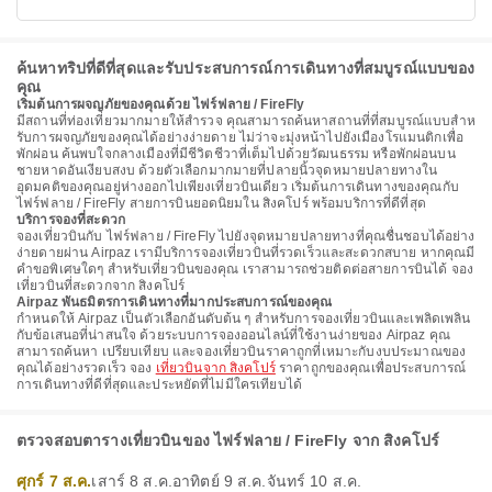
ค้นหาทริปที่ดีที่สุดและรับประสบการณ์การเดินทางที่สมบูรณ์แบบของ
คุณ
เริ่มต้นการผจญภัยของคุณด้วย ไฟร์ฟลาย / FireFly
มีสถานที่ท่องเที่ยวมากมายให้สํารวจ คุณสามารถค้นหาสถานที่ที่สมบูรณ์แบบสําห
รับการผจญภัยของคุณได้อย่างง่ายดาย ไม่ว่าจะมุ่งหน้าไปยังเมืองโรแมนติกเพื่อ
พักผ่อน ค้นพบใจกลางเมืองที่มีชีวิตชีวาที่เต็มไปด้วยวัฒนธรรม หรือพักผ่อนบน
ชายหาดอันเงียบสงบ ด้วยตัวเลือกมากมายที่ปลายนิ้วจุดหมายปลายทางใน
อุดมคติของคุณอยู่ห่างออกไปเพียงเที่ยวบินเดียว เริ่มต้นการเดินทางของคุณกับ
ไฟร์ฟลาย / FireFly สายการบินยอดนิยมใน สิงคโปร์ พร้อมบริการที่ดีที่สุด
บริการจองที่สะดวก
จองเที่ยวบินกับ ไฟร์ฟลาย / FireFly ไปยังจุดหมายปลายทางที่คุณชื่นชอบได้อย่าง
ง่ายดายผ่าน Airpaz เรามีบริการจองเที่ยวบินที่รวดเร็วและสะดวกสบาย หากคุณมี
คำขอพิเศษใดๆ สำหรับเที่ยวบินของคุณ เราสามารถช่วยติดต่อสายการบินได้ จอง
เที่ยวบินที่สะดวกจาก สิงคโปร์
Airpaz พันธมิตรการเดินทางที่มากประสบการณ์ของคุณ
กําหนดให้ Airpaz เป็นตัวเลือกอันดับต้น ๆ สําหรับการจองเที่ยวบินและเพลิดเพลิน
กับข้อเสนอที่น่าสนใจ ด้วยระบบการจองออนไลน์ที่ใช้งานง่ายของ Airpaz คุณ
สามารถค้นหา เปรียบเทียบ และจองเที่ยวบินราคาถูกที่เหมาะกับงบประมาณของ
คุณได้อย่างรวดเร็ว จอง
เที่ยวบินจาก สิงคโปร์
ราคาถูกของคุณเพื่อประสบการณ์
การเดินทางที่ดีที่สุดและประหยัดที่ไม่มีใครเทียบได้
ตรวจสอบตารางเที่ยวบินของ ไฟร์ฟลาย / FireFly จาก สิงคโปร์
ศุกร์ 7 ส.ค.
เสาร์ 8 ส.ค.
อาทิตย์ 9 ส.ค.
จันทร์ 10 ส.ค.