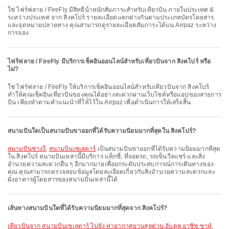
ใช่ ไฟร์ฟลาย / FireFly มีสิทธิ์น้ำหนักสัมภาระสำหรับเที่ยวบิน ภายในประเทศ &
ระหว่างประเทศ จาก สิงคโปร์ รายละเอียดแตกต่างกันตามประเภทบัตรโดยสาร
และจุดหมายปลายทาง คุณสามารถดูรายละเอียดสัมภาระได้บน Airpaz ระหว่าง
การจอง
ไฟร์ฟลาย / FireFly มีบริการเช็คอินออนไลน์สำหรับเที่ยวบินจาก สิงคโปร์ หรือ
ไม่?
ใช่ ไฟร์ฟลาย / FireFly ให้บริการเช็คอินออนไลน์สำหรับเที่ยวบินจาก สิงคโปร์
ทำให้คุณเช็คอินเที่ยวบินของคุณได้อย่างสะดวกผ่านเว็บไซต์หรือแอปของสายการ
บิน เพียงทำตามคำแนะนำที่ให้ไว้ใน Airpaz เพื่อดำเนินการให้เสร็จสิ้น
สนามบินใดเป็นสนามบินขาออกที่ได้รับความนิยมมากที่สุดใน สิงคโปร์?
สนามบินชางงี
,
สนามบินเซเลตาร์
เป็นสนามบินขาออกที่ได้รับความนิยมมากที่สุด
ใน สิงคโปร์ สนามบินเหล่านี้มีบริการ แท็กซี่, ที่จอดรถ, รถเข็นวีลแชร์ และสิ่ง
อำนวยความสะดวกอื่น ๆ อีกมากมายเพื่อยกระดับประสบการณ์การเดินทางของ
คุณ คุณสามารถตรวจสอบข้อมูลโดยละเอียดเกี่ยวกับสิ่งอำนวยความสะดวกและ
ผังอาคารผู้โดยสารของสนามบินเหล่านี้ได้
เส้นทางสนามบินใดที่ได้รับความนิยมมากที่สุดจาก สิงคโปร์?
เที่ยวบินจาก สนามบินเซเลตาร์ ไปยัง ท่าอากาศยานสุลต่าน อับดุล อาซิซ ชาห์
,