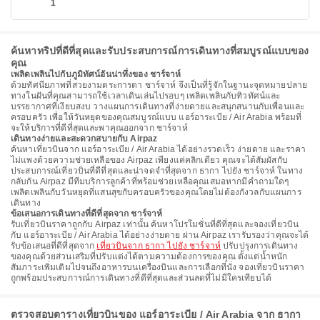
1
ค้นหาทริปที่ดีที่สุดและรับประสบการณ์การเดินทางที่สมบูรณ์แบบของ
คุณ
เพลิดเพลินไปกับภูมิทัศน์อันน่าทึ่งของ ชาร์จาห์
ด้วยทัศนียภาพที่สวยงามตระการตา ชาร์จาห์ จึงเป็นที่รู้จักในฐานะจุดหมายปลาย
ทางในฝันที่คุณสามารถใช้เวลาเดินเล่นไปรอบๆ เพลิดเพลินกับทิวทัศน์และ
บรรยากาศที่เงียบสงบ วางแผนการเดินทางที่ง่ายดายและสนุกสนานกับเพื่อนและ
ครอบครัว เพื่อให้วันหยุดของคุณสมบูรณ์แบบ แอร์อาระเบีย / Air Arabia พร้อมที่
จะให้บริการที่ดีที่สุดและพาคุณออกจาก ชาร์จาห์
เดินทางง่ายและสะดวกสบายกับ Airpaz
ค้นหาเที่ยวบินจาก แอร์อาระเบีย / Air Arabia ได้อย่างรวดเร็ว ง่ายดาย และราคา
ไม่แพงด้วยความช่วยเหลือของ Airpaz เพียงแค่คลิกเดียว คุณจะได้สัมผัสกับ
ประสบการณ์เที่ยวบินที่ดีที่สุดและน่าจดจำที่สุดจาก ธากา ไปยัง ชาร์จาห์ ในทาง
กลับกัน Airpaz มีทีมบริการลูกค้าที่พร้อมช่วยเหลือคุณเสมอหากมีคำถามใดๆ
เพลิดเพลินกับวันหยุดที่แสนสุขกับครอบครัวของคุณโดยไม่ต้องกังวลกับแผนการ
เดินทาง
ข้อเสนอการเดินทางที่ดีที่สุดจาก ชาร์จาห์
รับเที่ยวบินราคาถูกกับ Airpaz เท่านั้น ค้นหาโปรโมชั่นที่ดีที่สุดและจองเที่ยวบิน
กับ แอร์อาระเบีย / Air Arabia ได้อย่างง่ายดาย ผ่าน Airpaz เรารับรองว่าคุณจะได้
รับข้อเสนอที่ดีที่สุดจาก
เที่ยวบินจาก ธากา ไปยัง ชาร์จาห์
ปรับปรุงการเดินทาง
ของคุณด้วยส่วนเสริมที่ปรับแต่งได้ตามความต้องการของคุณ ตั้งแต่น้ำหนัก
สัมภาระเพิ่มเติมไปจนถึงอาหารบนเครื่องบินและการเลือกที่นั่ง จองเที่ยวบินราคา
ถูกพร้อมประสบการณ์การเดินทางที่ดีที่สุดและส่วนลดที่ไม่มีใครเทียบได้
ตรวจสอบตารางเที่ยวบินของ แอร์อาระเบีย / Air Arabia จาก ธากา