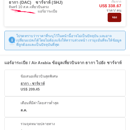
ธากา (DAC)
ชาร์จาห์ (SHJ)
เริ่มจาก
US$ 338.67
จันทร์ 10 ส.ค.
เที่ยวบินตรง
ราคา/ คน
แอร์อาระเบีย
จอง
โปรดทราบว่าราคาที่ระบุไว้ในหน้านี้อาจไม่เป็นปัจจุบัน และอาจ
เปลี่ยนแปลงได้โดยไม่ต้องแจ้งให้ทราบล่วงหน้า เรามุ่งมั่นที่จะให้ข้อมูล
ที่ถูกต้องและเป็นปัจจุบันที่สุด
แอร์อาระเบีย / Air Arabia ข้อมูลเที่ยวบินจาก ธากา ไปยัง ชาร์จาห์
ข้อเสนอเที่ยวบินสุดพิเศษ
ธากา - ชาร์จาห์
US$ 209.45
เดือนที่มีค่าโดยสารต่ำสุด
ต.ค.
รวมจุดหมายปลายทาง