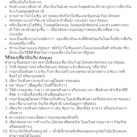
เครื่องบินในวันต่างๆ
บินช่วงกลางสัปดาห์: เที่ยวบินวันอังคารและวันพุธมักจะมีราคาถูกกว่าเที่ยวบิน
ช่วงวันหยุดสุดสัปดาห์
ตามล่าหาโปรโมชั่น: ตรวจสอบรหัสโปรโมชั่นและข้อเสนอ Fuji Dream
Airlines แบบจำกัดเวลาเป็นประจำที่หน้า และหน้า ของ Airpaz
หลีกเลี่ยงช่วงไฮซีซั่น: วันหยุดปิดเทอม วันหยุดนักขัตฤกษ์ และช่วงเทศกาลจะ
ทำให้ราคาตั๋วพุ่งสูงขึ้น — เลือกเดินทางนอกฤดูกาลท่องเที่ยวเพื่อความ
ประหยัด
จองเป็นแพ็กเกจประหยัดกว่า: จองเที่ยวบินและที่พักพร้อมกันในครั้งเดียวเพื่อรับ
ส่วนลดที่มากขึ้น
ชำระเงินผ่านแอป Airpaz: รหัสโปรโมชั่นเฉพาะในแอปและดีลสำหรับสมาชิก
มักจะเป็นวิธีที่ดีที่สุดในการจองเที่ยวบินในราคาที่ถูกลง
วิธีจองเที่ยวบินกับ Airpaz
ทำตามขั้นตอนง่ายๆ เหล่านี้เพื่อจองเที่ยวบิน Fuji Dream Airlines บน Airpaz:
ไปที่ Airpaz.com หรือเปิดแอป Airpaz แล้วเลือกเมนู "เที่ยวบิน"
กรอกเมืองต้นทาง (เช่น กัวลาลัมเปอร์) และจุดหมายปลายทาง (เช่น บาหลี
สิงคโปร์ หรือกรุงเทพฯ)
เลือกวันเดินทางและจำนวนผู้โดยสารของคุณ
กด "ค้นหา" เพื่อดูเที่ยวบินที่ให้บริการ
ใช้ตัวกรองเช่น ราคา เวลาออกเดินทาง หรือระยะเวลา เพื่อค้นหาตัวเลือกที่ดี
ที่สุด จากนั้นเลือกเที่ยวบินที่คุณต้องการ
กรอกข้อมูลผู้โดยสารให้ตรงกับที่ระบุในหนังสือเดินทางหรือบัตรประชาชนของ
คุณ (ชื่อ-นามสกุล วันเกิด สัญชาติ และข้อมูลการติดต่อ)
เพิ่มบริการเสริมหากต้องการ เช่น สัมภาระ เลือกที่นั่ง อาหาร หรือประกันการ
เดินทาง
ตรวจสอบรายละเอียดการจองของคุณอีกครั้ง
เลือกช่องทางการชำระเงิน (บัตรเครดิต/เดบิต โอนเงินผ่านธนาคาร PayPal
หรือผ่อนชำระ)
ชำระเงินให้เสร็จสมบูรณ์ — ตั๋วอิเล็กทรอนิกส์ของคุณจะถูกส่งไปยังอีเมลและ
สามารถดูได้ในแอป