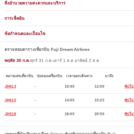
สิ่งอำนวยความสะดวกและบริการ
การเช็คอิน
ข้อกำหนดและเงื่อนไข
ตรวจสอบตารางเที่ยวบิน Fuji Dream Airlines
พฤหัส 30 ก.ค.
ศุกร์ 31 ก.ค.
เสาร์ 1 ส.ค.
อาทิตย์ 2 ส.ค.
หมายเลขเที่ยวบิน
รุ่นของเครื่องบิน
เวลาออกเดินทาง
มาถึง
JH613
-
10:40
12:00
ซัปโป
JH615
-
14:05
15:25
ซัปโป
JH518
-
18:05
20:50
ซัปโป