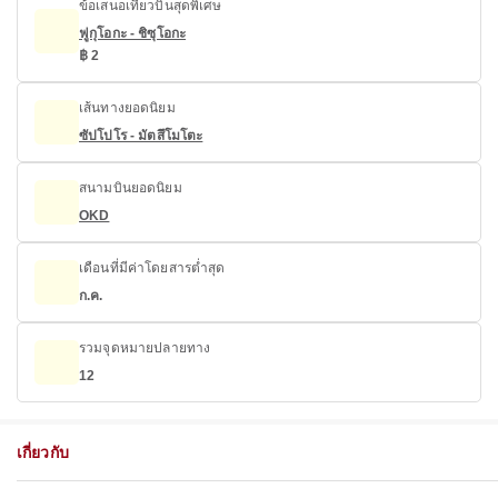
ข้อเสนอเที่ยวบินสุดพิเศษ
ฟูกุโอกะ - ชิซุโอกะ
฿ 2
เส้นทางยอดนิยม
ซัปโปโร - มัตสึโมโตะ
สนามบินยอดนิยม
OKD
เดือนที่มีค่าโดยสารต่ำสุด
ก.ค.
รวมจุดหมายปลายทาง
12
เกี่ยวกับ