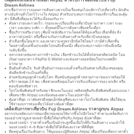
เหตุผลที่นักเดินทางเลือก Airpaz สำหรับการจองเที่ยวบิน Fuji
Dream Airlines
เราเชื่อว่าการวางแผนการเดินทางควรเป็นเรื่องสนุกไม่แพ้การไปเที่ยวจริง นักเดิน
ทางนับล้านทั่วโลกไว้วางใจ Airpaz สำหรับประสบการณ์การจองที่ราบรื่นและคุ้ม
ค่า นี่คือสิ่งที่คุณจะได้รับเมื่อจองกับเรา:
ค้นหาง่ายและรวดเร็ว: กรองและเปรียบเทียบเที่ยวบินตามราคา เวลา ระยะ
เวลา และจุดแวะพัก — ทั้งหมดนี้ในการค้นหาเพียงครั้งเดียว
ซื้อบริการเสริมง่ายๆ: เพิ่มน้ำหนักสัมภาระโหลดใต้ท้องเครื่อง เลือกที่นั่ง สั่ง
อาหารล่วงหน้า หรือซื้อประกันการเดินทางสำหรับเที่ยวบินของคุณ
ตัวเลือกชั้นโดยสาร: มองหาความหรูหราอีกนิดใช่ไหม? เรามีตัวเลือกชั้น
โดยสารตั้งแต่ชั้นประหยัดไปจนถึงชั้นหนึ่ง เพื่อประสบการณ์การบินที่เหนือ
ระดับยิ่งขึ้น
หลากหลายช่องทางการชำระเงิน: เลือกชำระเงินได้ทั้งบัตรเครดิต/เดบิต โอน
เงินผ่านธนาคาร PayPal E-Wallet และช่องทางยอดนิยมในประเทศอีก
มากมาย
ยืนยันตั๋วทันใจ: รับคำยืนยันการจองและตั๋วเครื่องบินส่งตรงถึงอีเมลของคุณ
ทันทีหลังชำระเงินเสร็จสิ้น
ฝ่ายสนับสนุนลูกค้าระดับโลก: ทีมสนับสนุนลูกค้าหลายภาษาของเราพร้อมให้
บริการตลอด 24 ชม. เพื่อช่วยเหลือคุณในการปรับเปลี่ยนการจอง ยกเลิก หรือ
ตอบข้อสงสัยต่างๆ
โปรโมชั่นพิเศษสำหรับสมาชิกและในแอป: เพลิดเพลินกับดีลพิเศษที่ออกแบบมา
เพื่อสมาชิก Airpaz และข้อเสนอเฉพาะในแอปเท่านั้น
คุ้มค่าที่สุด: เราคัดสรรดีลสุดเอ็กซ์คลูซีฟและราคาโปรโมชั่นพิเศษ เพื่อให้คุณ
ใช้จ่ายงบการท่องเที่ยวได้อย่างคุ้มค่าที่สุด
เคล็ดลับการหาเที่ยวบิน Fuji Dream Airlines ราคาถูกบน Airpaz
อยากประหยัดงบการท่องเที่ยวของคุณให้มากขึ้นไปอีกไหม? ทำตามเคล็ดลับการ
จองอย่างชาญฉลาดเหล่านี้เพื่อให้ทุกทริปกับ Airpaz คุ้มค่าที่สุด:
จองล่วงหน้า: ราคาตั๋วเครื่องบินมักจะสูงขึ้นเมื่อใกล้ถึงวันเดินทาง แนะนำให้
จองล่วงหน้า 4–8 สัปดาห์เพื่อให้ได้ดีลและราคาที่ดีที่สุด
ยืดหยุ่นเรื่องวันเดินทาง: ใช้มุมมองปฏิทินของ Airpaz เพื่อเปรียบเทียบราคาตั๋ว