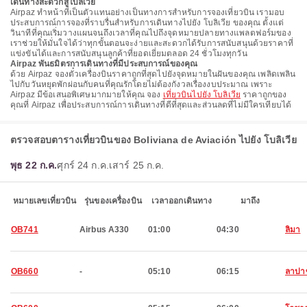
เดินทางสะดวกสู่โบลิเวีย
Airpaz ทําหน้าที่เป็นตัวแทนอย่างเป็นทางการสําหรับการจองเที่ยวบิน เรามอบ
ประสบการณ์การจองที่ราบรื่นสําหรับการเดินทางไปยัง โบลิเวีย ของคุณ ตั้งแต่
วินาทีที่คุณเริ่มวางแผนจนถึงเวลาที่คุณไปถึงจุดหมายปลายทางแพลตฟอร์มของ
เราช่วยให้มั่นใจได้ว่าทุกขั้นตอนจะง่ายและสะดวกได้รับการสนับสนุนด้วยราคาที่
แข่งขันได้และการสนับสนุนลูกค้าที่ยอดเยี่ยมตลอด 24 ชั่วโมงทุกวัน
Airpaz พันธมิตรการเดินทางที่มีประสบการณ์ของคุณ
ด้วย Airpaz จองตั๋วเครื่องบินราคาถูกที่สุดไปยังจุดหมายในฝันของคุณ เพลิดเพลิน
ไปกับวันหยุดพักผ่อนกับคนที่คุณรักโดยไม่ต้องกังวลเรื่องงบประมาณ เพราะ
Airpaz มีข้อเสนอพิเศษมากมายให้คุณ จอง
เที่ยวบินไปยัง โบลิเวีย
ราคาถูกของ
คุณที่ Airpaz เพื่อประสบการณ์การเดินทางที่ดีที่สุดและส่วนลดที่ไม่มีใครเทียบได้
ตรวจสอบตารางเที่ยวบินของ Boliviana de Aviación ไปยัง โบลิเวีย
พุธ 22 ก.ค.
ศุกร์ 24 ก.ค.
เสาร์ 25 ก.ค.
หมายเลขเที่ยวบิน
รุ่นของเครื่องบิน
เวลาออกเดินทาง
มาถึง
OB741
Airbus A330
01:00
04:30
ลิมา
OB660
-
05:10
06:15
ลาปา