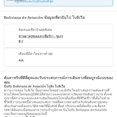
ที่ถูกต้องและเป็นปัจจุบันที่สุด
Boliviana de Aviación ข้อมูลเที่ยวบินไป โบลิเวีย
ข้อเสนอเที่ยวบินสุดพิเศษ
ซานตาครูซเดอลาเซียร์รา - ซูเกร
฿ 2
เดือนที่มีค่าโดยสารต่ำสุด
ส.ค.
ค้นหาทริปที่ดีที่สุดและรับประสบการณ์การเดินทางที่สมบูรณ์แบบของ
คุณ
บินกับ Boliviana de Aviación ไปยัง โบลิเวีย
ความงามของ โบลิเวีย นั้นน่าหลงใหลอย่างแท้จริง โดยนําเสนอการผสมผสานที่
ชวนให้หลงใหลของภูมิทัศน์ที่สวยงามและมรดกทางวัฒนธรรมอันยาวนาน ตั้งแต่
ภูเขาที่สง่างามและทะเลสาบอันเงียบสงบไปจนถึงเมืองที่มีชีวิตชีวาที่เต็มไปด้วย
ชีวิตชีวาประเทศนี้นําเสนอประสบการณ์ที่หลากหลายสําหรับนักเดินทางทุกคน
เดินเล่นผ่านเมืองประวัติศาสตร์ที่มีเสน่ห์ ดื่มด่ํากับประเพณีท้องถิ่น และลิ้มรส
รสชาติอันประณีตของอาหารประจําภูมิภาค บินไปกับ Boliviana de Aviación
และเริ่มการผจญภัยของคุณวันนี้